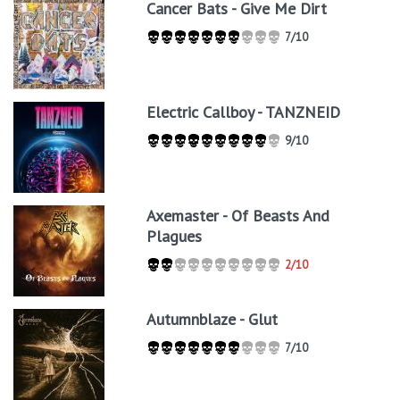
Cancer Bats - Give Me Dirt
7/10
Electric Callboy - TANZNEID
9/10
Axemaster - Of Beasts And
Plagues
2/10
Autumnblaze - Glut
7/10