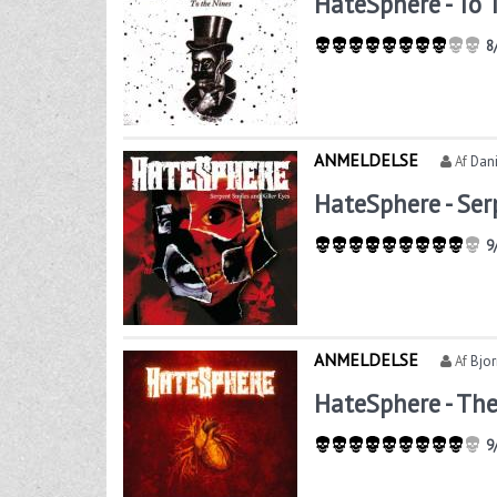
HateSphere - To 
8
ANMELDELSE
Af
Dani
HateSphere - Ser
9
ANMELDELSE
Af
Bjo
HateSphere - The
9