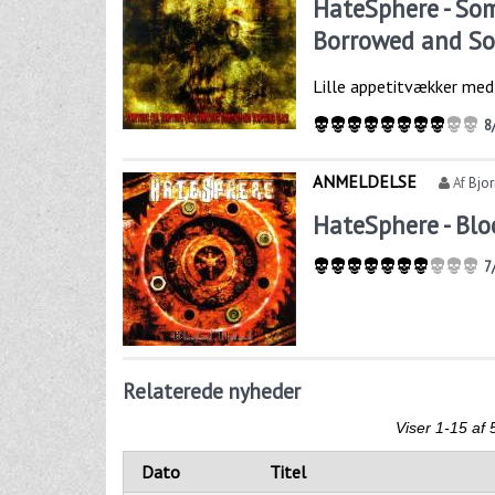
HateSphere - So
Borrowed and So
Lille appetitvækker med 
8
ANMELDELSE
Af
Bjo
HateSphere - Bl
7
Relaterede nyheder
Viser 1-15 af 
Dato
Titel