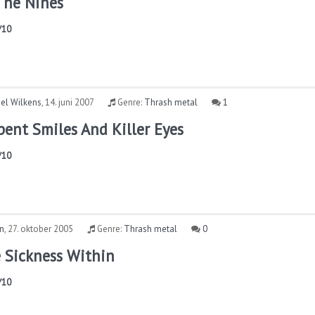
The Nines
/10
el Wilkens
,
14. juni 2007
Genre:
Thrash metal
1
pent Smiles And Killer Eyes
/10
rn
,
27. oktober 2005
Genre:
Thrash metal
0
 Sickness Within
/10