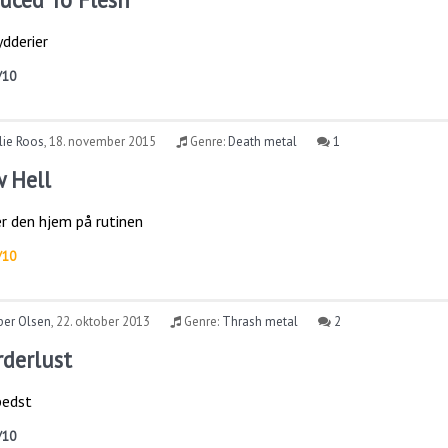
dderier
/10
lie Roos
,
18. november 2015
Genre:
Death metal
1
 Hell
r den hjem på rutinen
/10
per Olsen
,
22. oktober 2013
Genre:
Thrash metal
2
rderlust
bedst
/10