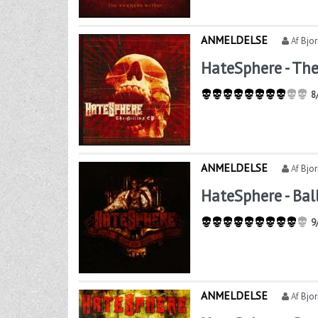
ANMELDELSE
Af
Bjo
HateSphere - The
8
ANMELDELSE
Af
Bjo
HateSphere - Bal
9
ANMELDELSE
Af
Bjo