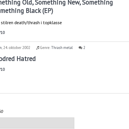
mething Old, Something New, Something
mething Black (EP)
stilren death/thrash i topklasse
/10
rn
,
24. oktober 2002
Genre:
Thrash metal
2
oodred Hatred
/10
50