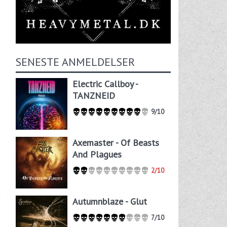
SENESTE ANMELDELSER
Electric Callboy -
TANZNEID
9/10
Axemaster - Of Beasts
And Plagues
2/10
Autumnblaze - Glut
7/10