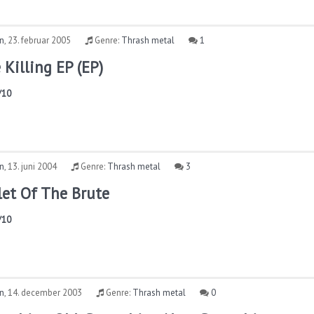
rn
,
23. februar 2005
Genre:
Thrash metal
1
 Killing EP (EP)
/10
rn
,
13. juni 2004
Genre:
Thrash metal
3
let Of The Brute
/10
rn
,
14. december 2003
Genre:
Thrash metal
0