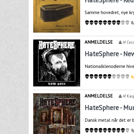
Samme hovedret, nye kry
8
ANMELDELSE
Af
Ceci
HateSphere - New
Nationalklenodierne hive
6
ANMELDELSE
Af
Kas
HateSphere - Mu
Dansk metal når det er 
9