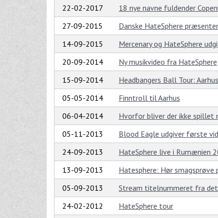
22-02-2017
18 nye navne fuldender Copen
27-09-2015
Danske HateSphere præsenter
14-09-2015
Mercenary og HateSphere udgi
20-09-2014
Ny musikvideo fra HateSphere
15-09-2014
Headbangers Ball Tour: Aarhu
05-05-2014
Finntroll til Aarhus
06-04-2014
Hvorfor bliver der ikke spille
05-11-2013
Blood Eagle udgiver første vid
24-09-2013
HateSphere live i Rumænien 
13-09-2013
Hatesphere: Hør smagsprøve 
05-09-2013
Stream titelnummeret fra d
24-02-2012
HateSphere tour