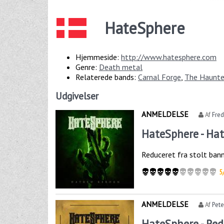
HateSphere
Hjemmeside:
http://www.hatesphere.com
Genre:
Death metal
Relaterede bands:
Carnal Forge
,
The Haunt
Udgivelser
ANMELDELSE
Af
Fre
HateSphere - Ha
Reduceret fra stolt bann
5
ANMELDELSE
Af
Pete
HateSphere - Red