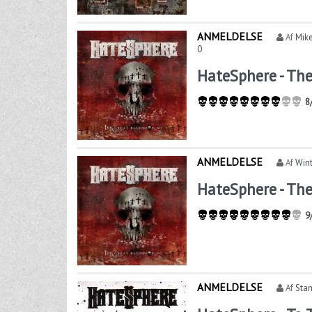
ANMELDELSE
Af
Mike
0
HateSphere - Th
8
ANMELDELSE
Af
Wint
HateSphere - Th
9
ANMELDELSE
Af
Sta