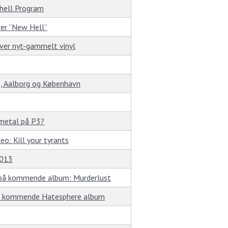
hell Program
er ”New Hell”
ver nyt-gammelt vinyl
s, Aalborg og København
t metal på P3?
eo: Kill your tyrants
2013
på kommende album: Murderlust
et kommende Hatesphere album