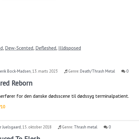
ed
,
Dew-Scented
,
Defleshed
,
Illdisposed
derik Bock-Madsen
,
13. marts 2023
Genre:
Death/Thrash Metal
0
tred Reborn
erfører for den danske dødsscene til dødssyg terminalpatient.
/10
r Juelsgaard
,
15. oktober 2018
Genre:
Thrash metal
0
uced To Flesh