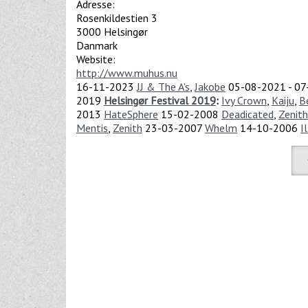
Adresse:
Rosenkildestien 3
3000
Helsingør
Danmark
Website:
http://www.muhus.nu
16-11-2023
JJ & The A's
,
Jakobe
05-08-2021
-
07
2019
Helsingør Festival 2019
:
Ivy Crown
,
Kaiju
,
B
2013
HateSphere
15-02-2008
Deadicated
,
Zenith
Mentis
,
Zenith
23-03-2007
Whelm
14-10-2006
I