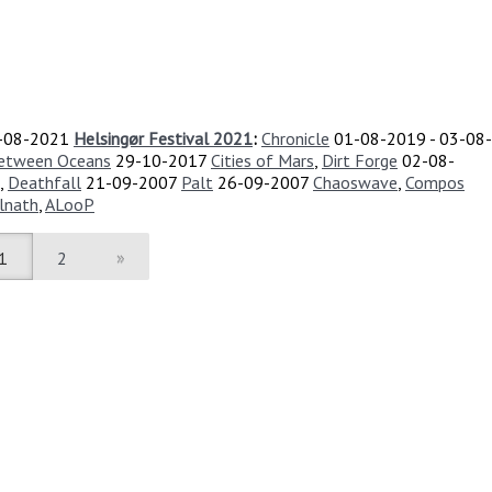
-08-2021
Helsingør Festival 2021
:
Chronicle
01-08-2019
-
03-08-
etween Oceans
29-10-2017
Cities of Mars
,
Dirt Forge
02-08-
,
Deathfall
21-09-2007
Palt
26-09-2007
Chaoswave
,
Compos
llnath
,
ALooP
1
2
»