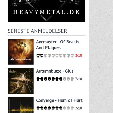
SENESTE ANMELDELSER
Axemaster - Of Beasts
And Plagues
2/10
Autumnblaze - Glut
7/10
Converge - Hum of Hurt
7/10