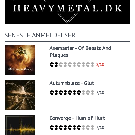
SENESTE ANMELDELSER
Axemaster - Of Beasts And
Plagues
2/10
Autumnblaze - Glut
7/10
Converge - Hum of Hurt
7/10