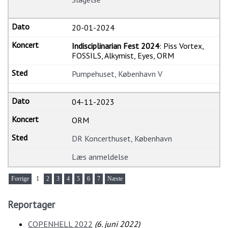
20-01-2024
Indisciplinarian Fest 2024
: Piss Vortex,
FOSSILS, Alkymist, Eyes, ORM
Pumpehuset, København V
04-11-2023
ORM
DR Koncerthuset, København
Læs anmeldelse
Forrige
1
2
3
4
5
6
7
Næste
Reportager
COPENHELL 2022
(
6. juni 2022
)