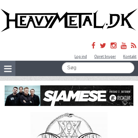
Log ind
Opret bruger
Kontakt