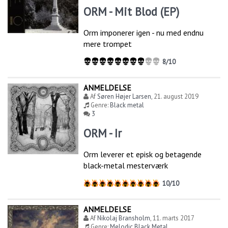
ORM - Mit Blod (EP)
Orm imponerer igen - nu med endnu
mere trompet
8/10
ANMELDELSE
Af
Søren Højer Larsen
,
21. august 2019
Genre:
Black metal
3
ORM - Ir
Orm leverer et episk og betagende
black-metal mesterværk
10/10
ANMELDELSE
Af
Nikolaj Bransholm
,
11. marts 2017
Genre:
Melodic Black Metal