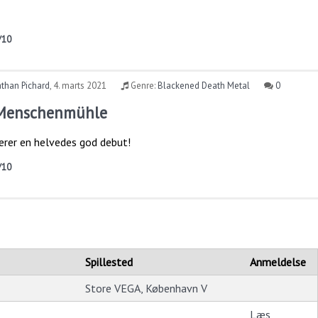
/10
than Pichard
,
4. marts 2021
Genre:
Blackened Death Metal
0
 Menschenmühle
erer en helvedes god debut!
/10
Spillested
Anmeldelse
Store VEGA, København V
Læs