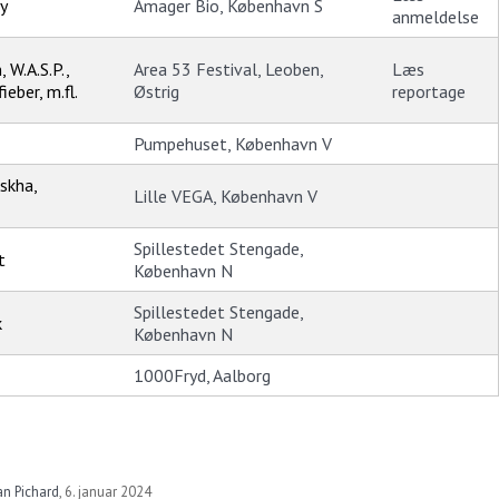
y
Amager Bio, København S
anmeldelse
, W.A.S.P.,
Area 53 Festival, Leoben,
Læs
eber, m.fl.
Østrig
reportage
Pumpehuset, København V
skha,
Lille VEGA, København V
Spillestedet Stengade,
t
København N
Spillestedet Stengade,
k
København N
1000Fryd, Aalborg
an Pichard
,
6. januar 2024