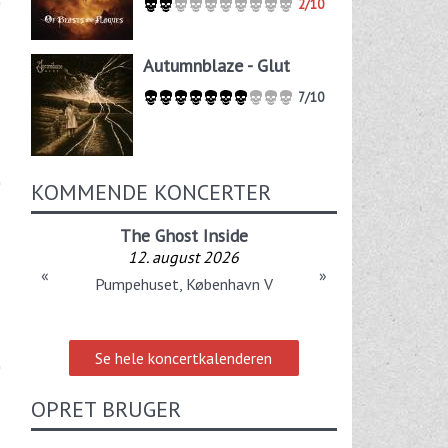
2/10
Autumnblaze - Glut
7/10
KOMMENDE KONCERTER
The Ghost Inside
12. august 2026
«
»
Pumpehuset, København V
Se hele koncertkalenderen
OPRET BRUGER