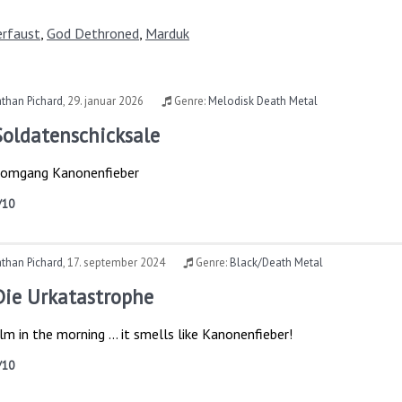
rfaust
,
God Dethroned
,
Marduk
than Pichard
,
29. januar 2026
Genre:
Melodisk Death Metal
Soldatenschicksale
y omgang Kanonenfieber
/10
than Pichard
,
17. september 2024
Genre:
Black/Death Metal
Die Urkatastrophe
lm in the morning … it smells like Kanonenfieber!
/10