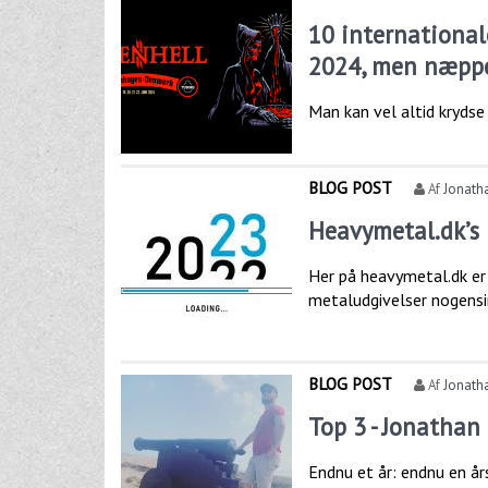
10 international
2024, men næpp
Man kan vel altid krydse 
BLOG POST
Af
Jonath
Heavymetal.dk’s l
Her på heavymetal.dk er 
metaludgivelser nogensin
BLOG POST
Af
Jonath
Top 3 - Jonathan
Endnu et år: endnu en års