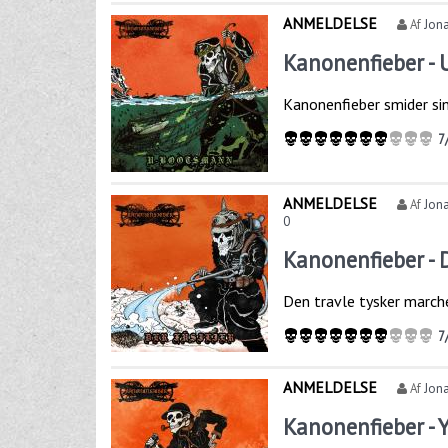
ANMELDELSE
Af
Jona
Kanonenfieber - 
Kanonenfieber smider sin
7
ANMELDELSE
Af
Jona
0
Kanonenfieber - D
Den travle tysker marche
7
ANMELDELSE
Af
Jona
Kanonenfieber - 