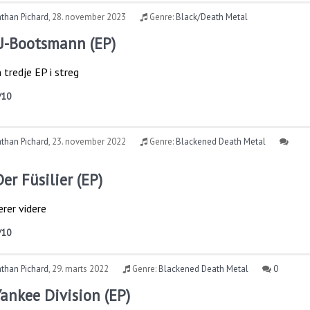
than Pichard
,
28. november 2023
Genre:
Black/Death Metal
U​-​Bootsmann (EP)
 tredje EP i streg
/10
than Pichard
,
23. november 2022
Genre:
Blackened Death Metal
er Füsilier (EP)
rer videre
/10
than Pichard
,
29. marts 2022
Genre:
Blackened Death Metal
0
Yankee Division (EP)