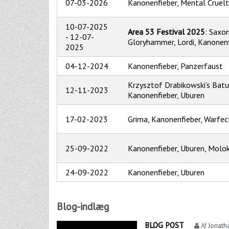
07-03-2026
Kanonenfieber, Mental Cruelt
10-07-2025
Area 53 Festival 2025
: Saxon
-
12-07-
Gloryhammer, Lordi, Kanonenfi
2025
04-12-2024
Kanonenfieber, Panzerfaust
Krzysztof Drabikowski's Batu
12-11-2023
Kanonenfieber, Uburen
17-02-2023
Grima, Kanonenfieber, Warfec
25-09-2022
Kanonenfieber, Uburen, Molo
24-09-2022
Kanonenfieber, Uburen
Blog-indlæg
BLOG POST
Af
Jonath