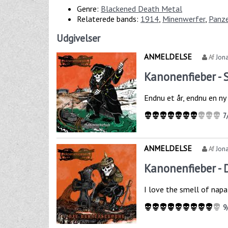
Genre:
Blackened Death Metal
Relaterede bands:
1914
,
Minenwerfer
,
Panze
Udgivelser
ANMELDELSE
Af
Jona
Kanonenfieber - 
Endnu et år, endnu en n
7
ANMELDELSE
Af
Jona
Kanonenfieber - 
I love the smell of napa
9