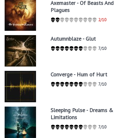
Axemaster - Of Beasts And
Plagues
2/10
Autumnblaze - Glut
7/10
Converge - Hum of Hurt
7/10
Sleeping Pulse - Dreams &
Limitations
7/10