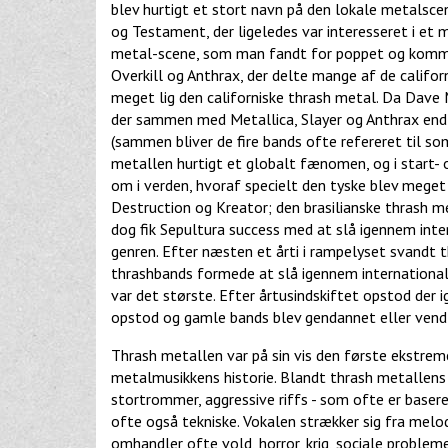
blev hurtigt et stort navn på den lokale metalsc
og Testament, der ligeledes var interesseret i et 
metal-scene, som man fandt for poppet og komme
Overkill og Anthrax, der delte mange af de califor
meget lig den californiske thrash metal. Da Dave 
der sammen med Metallica, Slayer og Anthrax endt
(sammen bliver de fire bands ofte refereret til som
metallen hurtigt et globalt fænomen, og i start- 
om i verden, hvoraf specielt den tyske blev meget
Destruction og Kreator; den brasilianske thrash 
dog fik Sepultura success med at slå igennem inter
genren. Efter næsten et årti i rampelyset svandt 
thrashbands formede at slå igennem internationa
var det største. Efter årtusindskiftet opstod der
opstod og gamle bands blev gendannet eller vendte
Thrash metallen var på sin vis den første ekstrem
metalmusikkens historie. Blandt thrash metallens 
stortrommer, aggressive riffs - som ofte er baser
ofte også tekniske. Vokalen strækker sig fra melod
omhandler ofte vold, horror, krig, sociale probleme