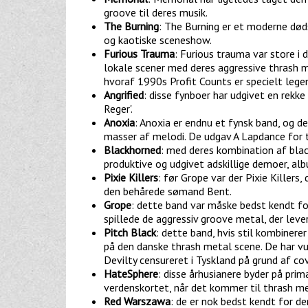
groove til deres musik.
The Burning
: The Burning er et moderne død
og kaotiske sceneshow.
Furious Trauma
: Furious trauma var store i 
lokale scener med deres aggressive thrash m
hvoraf 1990s Profit Counts er specielt legen
Angrified
: disse fynboer har udgivet en rekk
Reger'.
Anoxia
: Anoxia er endnu et fynsk band, og de
masser af melodi. De udgav A Lapdance for t
Blackhorned
: med deres kombination af bla
produktive og udgivet adskillige demoer, al
Pixie Killers
: før Grope var der Pixie Killer
den behårede sømand Bent.
Grope
: dette band var måske bedst kendt for
spillede de aggressiv groove metal, der leve
Pitch Black
: dette band, hvis stil kombiner
på den danske thrash metal scene. De har vu
Devilty censureret i Tyskland på grund af cov
HateSphere
: disse århusianere byder på pr
verdenskortet, når det kommer til thrash me
Red Warszawa
: de er nok bedst kendt for d