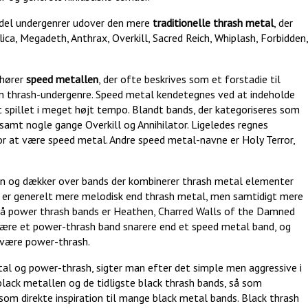
n del undergenrer udover den mere
traditionelle thrash metal
, der
ica, Megadeth, Anthrax, Overkill, Sacred Reich, Whiplash, Forbidden,
 hører
speed metallen
, der ofte beskrives som et forstadie til
l en thrash-undergenre. Speed metal kendetegnes ved at indeholde
 spillet i meget højt tempo. Blandt bands, der kategoriseres som
amt nogle gange Overkill og Annihilator. Ligeledes regnes
or at være speed metal. Andre speed metal-navne er Holy Terror,
len og dækker over bands der kombinerer thrash metal elementer
er generelt mere melodisk end thrash metal, men samtidigt mere
 på power thrash bands er Heathen, Charred Walls of the Damned
 være et power-thrash band snarere end et speed metal band, og
t være power-thrash.
tal og power-thrash, sigter man efter det simple men aggressive i
lack metallen og de tidligste black thrash bands, så som
om direkte inspiration til mange black metal bands. Black thrash