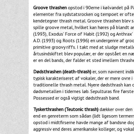
Groove thrashen
opstod i 90erne i kølvandet på Pa
elementer fra sydstatsrocken og tempoet er ofte t
kendetegner thrash metal. Groove thrashen blev 
spille groove metal, hvilket kan høres på blandt a
(1993), Exodus' Force of Habit (1992) og Anthrax'
A.D. (1993) og Roots (1996) en undergenre af groo
primitive groovy riffs. I takt med at sludge metal
årtusindskiftet blev populær, er der opstået en 
er en del bands, der falder et sted imellem thras
Dødsthrashen (death-thrash)
er, som navnent indi
typisk karakteriseret af vokaler, der er mere ovre i
traditionelle thrash metal. Nyere dødsthrash kan 
dødsmetallen i tidernes løb. Sepulturas fire første
Possessed er også vigtigt dødsthrash band.
Tyskerthrashen (Teutonic thrash)
dækker over den t
end en genreterm som sådan (lidt ligesom termerne
opstod i midtfirserne havde mange af bandsne dog 
aggressiv end deres amerikanske kolleger, og voka