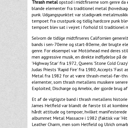
Thrash metal
opstod i midtfirserne som genre da
blande elementer fra traditionel metal (hovedsa
punk. Udgangspunktet var stadigvæk metalmusikke
tempoet fra crustpunk og tidlig hardcore punk ble
tempoet blev sat i vejret i forhold til traditionel 
Selvom de tidlige midtfirseres Californien genere
bands i sen-70erne og start-80erne, der brugte e
genre. For eksempel var Motörhead med deres stil
men aggressive musik, en direkte indflydelse på d
'Highway Star' fra 1972, Queens 'Stone Cold Crazy
Judas Priests 'Rapid Fire' fra 1980, Accepts 'Fast 
Metal fra 1982 for at være thrash-metal-før-thr
elementer, som thrash metallens musikere senere 
Exploited, Discharge og Amebix, der gjorde brug a
Et af de vigtigste band i thrash metallens histori
James Hetfield var blandt de første til at kombin
hårdt attitude og tempoer, hvilket manifesterede s
albummet Metal Massacre i 1982 (faktisk var 'Hit 
Leather Charm, men som Hetfield og Ulrich omarbej