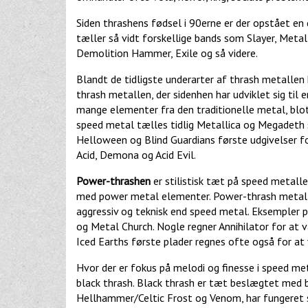
Siden thrashens fødsel i 90erne er der opstået e
tæller så vidt forskellige bands som Slayer, Metall
Demolition Hammer, Exile og så videre.
Blandt de tidligste underarter af thrash metallen
thrash metallen, der sidenhen har udviklet sig ti
mange elementer fra den traditionelle metal, blot
speed metal tælles tidlig Metallica og Megadeth s
Helloween og Blind Guardians første udgivelser f
Acid, Demona og Acid Evil.
Power-thrashen
er stilistisk tæt på speed metal
med power metal elementer. Power-thrash metal 
aggressiv og teknisk end speed metal. Eksempler
og Metal Church. Nogle regner Annihilator for at
Iced Earths første plader regnes ofte også for a
Hvor der er fokus på melodi og finesse i speed me
black thrash. Black thrash er tæt beslægtet med b
Hellhammer/Celtic Frost og Venom, har fungeret s