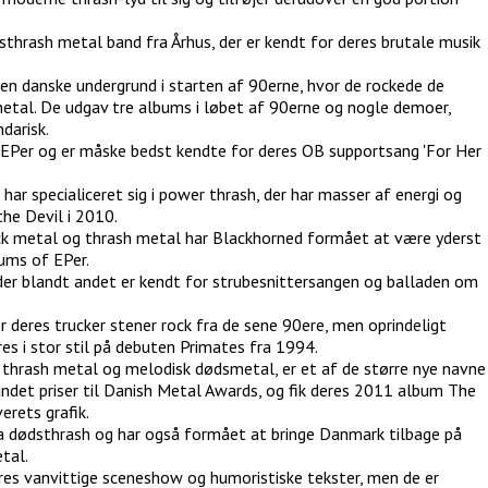
sthrash metal band fra Århus, der er kendt for deres brutale musik
den danske undergrund i starten af 90erne, hvor de rockede de
etal. De udgav tre albums i løbet af 90erne og nogle demoer,
darisk.
e EPer og er måske bedst kendte for deres OB supportsang 'For Her
 har specialiceret sig i power thrash, der har masser af energi og
he Devil i 2010.
ck metal og thrash metal har Blackhorned formået at være yderst
bums of EPer.
s, der blandt andet er kendt for strubesnittersangen og balladen om
 deres trucker stener rock fra de sene 90ere, men oprindeligt
res i stor stil på debuten Primates fra 1994.
er thrash metal og melodisk dødsmetal, er et af de større nye navne
ndet priser til Danish Metal Awards, og fik deres 2011 album The
erets grafik.
ima dødsthrash og har også formået at bringe Danmark tilbage på
tal.
eres vanvittige sceneshow og humoristiske tekster, men de er