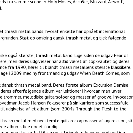
ds fra samme scene er Holy Moses, Accu§er, Blizzard, Airwolf,
.
l thrash metal bands, hvoraf enkelte har opnået international
ergrunden. Støt op omkring dansk thrash metal og tjek følgende
åske også største, thrash metal band. Lige siden de udgav Fear of
ere, men deres udgivelser har altid været af topkvalitet og deres
ce fra 1990, hører til blandt thrash metallens største klassikere.
 tilbage i 2009 med ny frontmand og udgav When Death Comes, som
sk dansk thrash metal band. Deres første album Excursion Demise
deres efterfølgende album var lektioner i hvordan man laver
e trommer, melodiske guitarsoloer og masser af groove. Invocator
 hovedman Jacob Hansen fokuserer på sin karriere som successfuld
 til udgivelse af et album (som 2004s Through the Flesh to the
e thrash metal med nedstemte guitarer og masser af aggression, så
rede albums lige noget for dig.
 moderne thrash-lyd til sig og tilføjer derudover en god portion