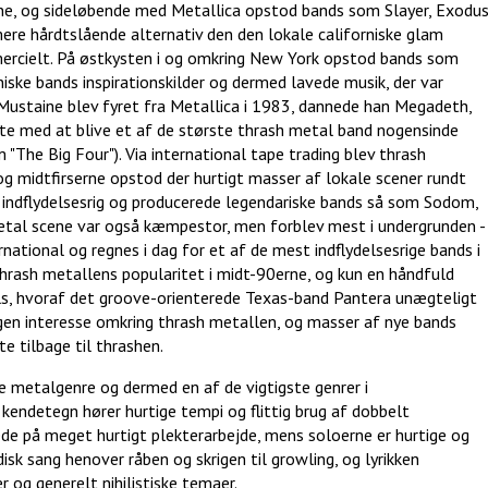
ene, og sideløbende med Metallica opstod bands som Slayer, Exodu
mere hårdtslående alternativ den den lokale californiske glam
rcielt. På østkysten i og omkring New York opstod bands som
niske bands inspirationskilder og dermed lavede musik, der var
Mustaine blev fyret fra Metallica i 1983, dannede han Megadeth,
e med at blive et af de største thrash metal band nogensinde
 "The Big Four"). Via international tape trading blev thrash
og midtfirserne opstod der hurtigt masser af lokale scener rundt
 indflydelsesrig og producerede legendariske bands så som Sodom,
metal scene var også kæmpestor, men forblev mest i undergrunden -
national og regnes i dag for et af de mest indflydelsesrige bands i
thrash metallens popularitet i midt-90erne, og kun en håndfuld
ls, hvoraf det groove-orienterede Texas-band Pantera unægteligt
 igen interesse omkring thrash metallen, og masser af nye bands
 tilbage til thrashen.
e metalgenre og dermed en af de vigtigste genrer i
kendetegn hører hurtige tempi og flittig brug af dobbelt
ede på meget hurtigt plekterarbejde, mens soloerne er hurtige og
isk sang henover råben og skrigen til growling, og lyrikken
r og generelt nihilistiske temaer.