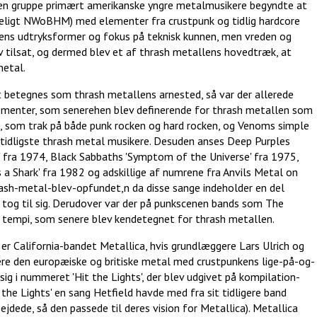
 en gruppe primært amerikanske yngre metalmusikere begyndte at
geligt NWoBHM) med elementer fra crustpunk og tidlig hardcore
ns udtryksformer og fokus på teknisk kunnen, men vreden og
v tilsat, og dermed blev et af thrash metallens hovedtræk, at
metal.
lt betegnes som thrash metallens arnested, så var der allerede
lementer, som senerehen blev definerende for thrash metallen som
, som trak på både punk rocken og hard rocken, og Venoms simple
e tidligste thrash metal musikere. Desuden anses Deep Purples
' fra 1974, Black Sabbaths 'Symptom of the Universe' fra 1975,
as a Shark' fra 1982 og adskillige af numrene fra Anvils Metal on
ash-metal-blev-opfundet,n da disse sange indeholder en del
tog til sig. Derudover var der på punkscenen bands som The
f tempi, som senere blev kendetegnet for thrash metallen.
e er California-bandet Metallica, hvis grundlæggere Lars Ulrich og
ere den europæiske og britiske metal med crustpunkens lige-på-og-
ig i nummeret 'Hit the Lights', der blev udgivet på kompilation-
the Lights' en sang Hetfield havde med fra sit tidligere band
dede, så den passede til deres vision for Metallica). Metallica