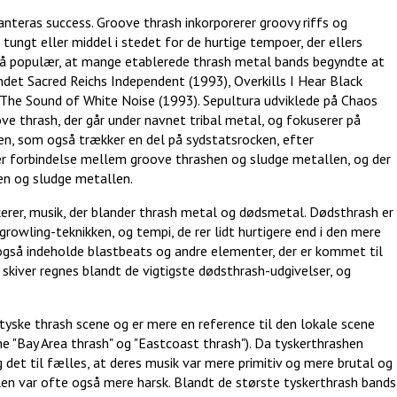
nteras success. Groove thrash inkorporerer groovy riffs og
ungt eller middel i stedet for de hurtige tempoer, der ellers
så populær, at mange etablerede thrash metal bands begyndte at
ndet Sacred Reichs Independent (1993), Overkills I Hear Black
 The Sound of White Noise (1993). Sepultura udviklede på Chaos
ve thrash, der går under navnet tribal metal, og fokuserer på
len, som også trækker en del på sydstatsrocken, efter
nær forbindelse mellem groove thrashen og sludge metallen, og der
hen og sludge metallen.
kerer, musik, der blander thrash metal og dødsmetal. Dødsthrash er
 growling-teknikken, og tempi, de rer lidt hurtigere end i den mere
også indeholde blastbeats og andre elementer, der er kommet til
 skiver regnes blandt de vigtigste dødsthrash-udgivelser, og
yske thrash scene og er mere en reference til den lokale scene
 "Bay Area thrash" og "Eastcoast thrash"). Da tyskerthrashen
det til fælles, at deres musik var mere primitiv og mere brutal og
len var ofte også mere harsk. Blandt de største tyskerthrash bands