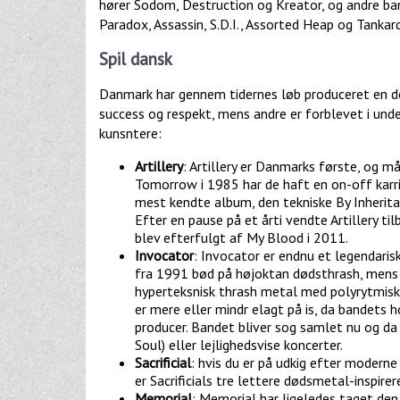
hører Sodom, Destruction og Kreator, og andre ban
Paradox, Assassin, S.D.I., Assorted Heap og Tankard
Spil dansk
Danmark har gennem tidernes løb produceret en de
success og respekt, mens andre er forblevet i und
kunsntere:
Artillery
: Artillery er Danmarks første, og m
Tomorrow i 1985 har de haft en on-off karri
mest kendte album, den tekniske By Inheritan
Efter en pause på et årti vendte Artillery
blev efterfulgt af My Blood i 2011.
Invocator
: Invocator er endnu et legendari
fra 1991 bød på højoktan dødsthrash, mens 
hyperteksnisk thrash metal med polyrytmisk
er mere eller mindr elagt på is, da bandets
producer. Bandet bliver sog samlet nu og da
Soul) eller lejlighedsvise koncerter.
Sacrificial
: hvis du er på udkig efter modern
er Sacrificials tre lettere dødsmetal-inspire
Memorial
: Memorial har ligeledes taget den