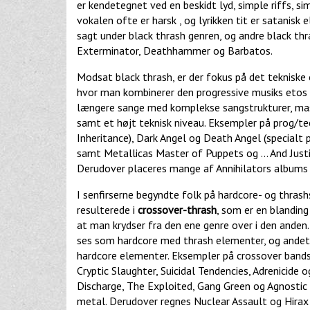
er kendetegnet ved en beskidt lyd, simple riffs, s
vokalen ofte er harsk , og lyrikken tit er satanis
sagt under black thrash genren, og andre black th
Exterminator, Deathhammer og Barbatos.
Modsat black thrash, er der fokus på det tekniske
hvor man kombinerer den progressive musiks etos 
længere sange med komplekse sangstrukturer, mass
samt et højt teknisk niveau. Eksempler på prog/tech
Inheritance), Dark Angel og Death Angel (specialt
samt Metallicas Master of Puppets og ... And Just
Derudover placeres mange af Annihilators albums 
I senfirserne begyndte folk på hardcore- og thras
resulterede i
crossover-thrash
, som er en blanding
at man krydser fra den ene genre over i den anden
ses som hardcore med thrash elementer, og andet
hardcore elementer. Eksempler på crossover bands 
Cryptic Slaughter, Suicidal Tendencies, Adrenicide
Discharge, The Exploited, Gang Green og Agnostic
metal. Derudover regnes Nuclear Assault og Hirax