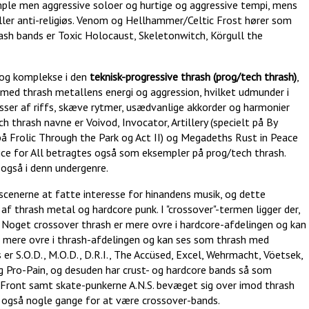
imple men aggressive soloer og hurtige og aggressive tempi, mens
k eller anti-religiøs. Venom og Hellhammer/Celtic Frost hører som
rash bands er Toxic Holocaust, Skeletonwitch, Körgull the
 og komplekse i den
teknisk-progressive thrash (prog/tech thrash)
,
med thrash metallens energi og aggression, hvilket udmunder i
er af riffs, skæve rytmer, usædvanlige akkorder og harmonier
 thrash navne er Voivod, Invocator, Artillery (specielt på By
 på Frolic Through the Park og Act II) og Megadeths Rust in Peace
ice for All betragtes også som eksempler på prog/tech thrash.
også i denn undergenre.
hscenerne at fatte interesse for hinandens musik, og dette
 af thrash metal og hardcore punk. I "crossover"-termen ligger der,
. Noget crossover thrash er mere ovre i hardcore-afdelingen og kan
 mere ovre i thrash-afdelingen og kan ses som thrash med
er S.O.D., M.O.D., D.R.I., The Accüsed, Excel, Wehrmacht, Vöetsek,
 og Pro-Pain, og desuden har crust- og hardcore bands så som
 Front samt skate-punkerne A.N.S. bevæget sig over imod thrash
 også nogle gange for at være crossover-bands.