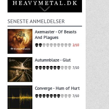
s
SENESTE ANMELDELSER
Axemaster - Of Beasts
And Plagues
2/10
Autumnblaze - Glut
7/10
Converge - Hum of Hurt
7/10