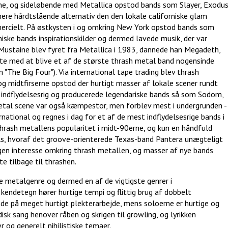
ene, og sideløbende med Metallica opstod bands som Slayer, Exodu
mere hårdtslående alternativ den den lokale californiske glam
rcielt. På østkysten i og omkring New York opstod bands som
niske bands inspirationskilder og dermed lavede musik, der var
Mustaine blev fyret fra Metallica i 1983, dannede han Megadeth,
e med at blive et af de største thrash metal band nogensinde
 "The Big Four"). Via international tape trading blev thrash
og midtfirserne opstod der hurtigt masser af lokale scener rundt
 indflydelsesrig og producerede legendariske bands så som Sodom,
metal scene var også kæmpestor, men forblev mest i undergrunden -
national og regnes i dag for et af de mest indflydelsesrige bands i
thrash metallens popularitet i midt-90erne, og kun en håndfuld
ls, hvoraf det groove-orienterede Texas-band Pantera unægteligt
 igen interesse omkring thrash metallen, og masser af nye bands
 tilbage til thrashen.
e metalgenre og dermed en af de vigtigste genrer i
kendetegn hører hurtige tempi og flittig brug af dobbelt
ede på meget hurtigt plekterarbejde, mens soloerne er hurtige og
isk sang henover råben og skrigen til growling, og lyrikken
r og generelt nihilistiske temaer.