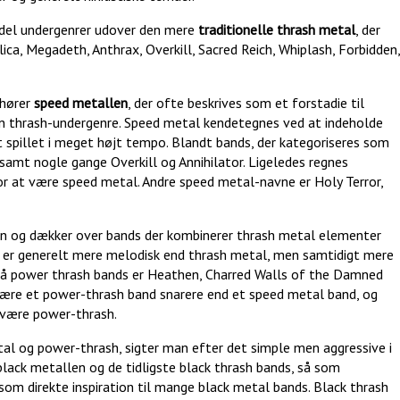
n del undergenrer udover den mere
traditionelle thrash metal
, der
ica, Megadeth, Anthrax, Overkill, Sacred Reich, Whiplash, Forbidden,
 hører
speed metallen
, der ofte beskrives som et forstadie til
l en thrash-undergenre. Speed metal kendetegnes ved at indeholde
 spillet i meget højt tempo. Blandt bands, der kategoriseres som
amt nogle gange Overkill og Annihilator. Ligeledes regnes
or at være speed metal. Andre speed metal-navne er Holy Terror,
len og dækker over bands der kombinerer thrash metal elementer
er generelt mere melodisk end thrash metal, men samtidigt mere
 på power thrash bands er Heathen, Charred Walls of the Damned
 være et power-thrash band snarere end et speed metal band, og
t være power-thrash.
tal og power-thrash, sigter man efter det simple men aggressive i
lack metallen og de tidligste black thrash bands, så som
om direkte inspiration til mange black metal bands. Black thrash