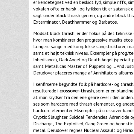
er kendetegnet ved en beskidt lyd, simple riffs, s
vokalen ofte er harsk , og lyrikken tit er satanis
sagt under black thrash genren, og andre black th
Exterminator, Deathhammer og Barbatos.
Modsat black thrash, er der fokus på det tekniske
hvor man kombinerer den progressive musiks etos 
længere sange med komplekse sangstrukturer, mass
samt et højt teknisk niveau. Eksempler på prog/tech
Inheritance), Dark Angel og Death Angel (specialt
samt Metallicas Master of Puppets og ... And Just
Derudover placeres mange af Annihilators albums 
I senfirserne begyndte folk på hardcore- og thras
resulterede i
crossover-thrash
, som er en blanding
at man krydser fra den ene genre over i den anden
ses som hardcore med thrash elementer, og andet
hardcore elementer. Eksempler på crossover bands 
Cryptic Slaughter, Suicidal Tendencies, Adrenicide
Discharge, The Exploited, Gang Green og Agnostic
metal. Derudover regnes Nuclear Assault og Hirax