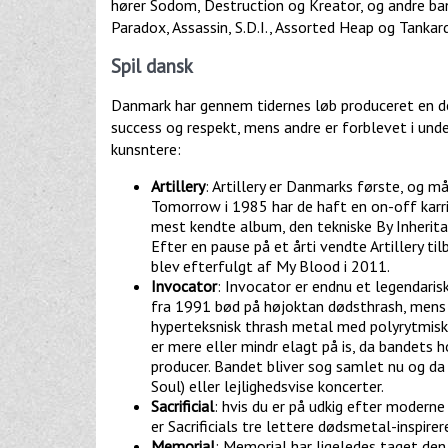
hører Sodom, Destruction og Kreator, og andre ban
Paradox, Assassin, S.D.I., Assorted Heap og Tankard
Spil dansk
Danmark har gennem tidernes løb produceret en de
success og respekt, mens andre er forblevet i und
kunsntere:
Artillery
: Artillery er Danmarks første, og m
Tomorrow i 1985 har de haft en on-off karri
mest kendte album, den tekniske By Inheritan
Efter en pause på et årti vendte Artillery
blev efterfulgt af My Blood i 2011.
Invocator
: Invocator er endnu et legendari
fra 1991 bød på højoktan dødsthrash, mens 
hyperteksnisk thrash metal med polyrytmisk
er mere eller mindr elagt på is, da bandets
producer. Bandet bliver sog samlet nu og da
Soul) eller lejlighedsvise koncerter.
Sacrificial
: hvis du er på udkig efter modern
er Sacrificials tre lettere dødsmetal-inspire
Memorial
: Memorial har ligeledes taget den