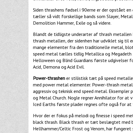
Siden thrashens fødsel i 90erne er der opstået e
tæller så vidt forskellige bands som Slayer, Metall
Demolition Hammer, Exile og så videre.
Blandt de tidligste underarter af thrash metallen
thrash metallen, der sidenhen har udviklet sig ti
mange elementer fra den traditionelle metal, blot
speed metal tælles tidlig Metallica og Megadeth s
Helloween og Blind Guardians første udgivelser f
Acid, Demona og Acid Evil.
Power-thrashen
er stilistisk tæt på speed metal
med power metal elementer. Power-thrash metal 
aggressiv og teknisk end speed metal. Eksempler
og Metal Church. Nogle regner Annihilator for at
Iced Earths første plader regnes ofte også for a
Hvor der er fokus på melodi og finesse i speed me
black thrash. Black thrash er tæt beslægtet med b
Hellhammer/Celtic Frost og Venom, har fungeret s