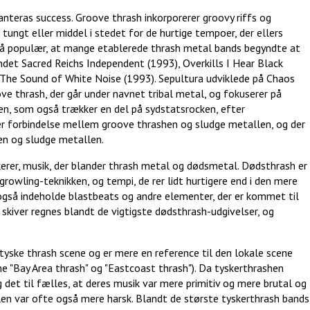
nteras success. Groove thrash inkorporerer groovy riffs og
ungt eller middel i stedet for de hurtige tempoer, der ellers
så populær, at mange etablerede thrash metal bands begyndte at
ndet Sacred Reichs Independent (1993), Overkills I Hear Black
 The Sound of White Noise (1993). Sepultura udviklede på Chaos
ve thrash, der går under navnet tribal metal, og fokuserer på
len, som også trækker en del på sydstatsrocken, efter
nær forbindelse mellem groove thrashen og sludge metallen, og der
hen og sludge metallen.
kerer, musik, der blander thrash metal og dødsmetal. Dødsthrash er
 growling-teknikken, og tempi, de rer lidt hurtigere end i den mere
også indeholde blastbeats og andre elementer, der er kommet til
 skiver regnes blandt de vigtigste dødsthrash-udgivelser, og
yske thrash scene og er mere en reference til den lokale scene
 "Bay Area thrash" og "Eastcoast thrash"). Da tyskerthrashen
det til fælles, at deres musik var mere primitiv og mere brutal og
len var ofte også mere harsk. Blandt de største tyskerthrash bands