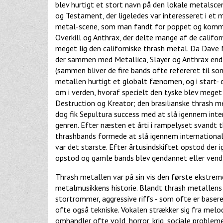
blev hurtigt et stort navn på den lokale metalsc
og Testament, der ligeledes var interesseret i et 
metal-scene, som man fandt for poppet og komme
Overkill og Anthrax, der delte mange af de califor
meget lig den californiske thrash metal. Da Dave 
der sammen med Metallica, Slayer og Anthrax endt
(sammen bliver de fire bands ofte refereret til som
metallen hurtigt et globalt fænomen, og i start- 
om i verden, hvoraf specielt den tyske blev meget
Destruction og Kreator; den brasilianske thrash 
dog fik Sepultura success med at slå igennem inter
genren. Efter næsten et årti i rampelyset svandt 
thrashbands formede at slå igennem internationa
var det største. Efter årtusindskiftet opstod der
opstod og gamle bands blev gendannet eller vendte
Thrash metallen var på sin vis den første ekstrem
metalmusikkens historie. Blandt thrash metallens 
stortrommer, aggressive riffs - som ofte er baser
ofte også tekniske. Vokalen strækker sig fra melod
omhandler ofte vold, horror, krig, sociale probleme