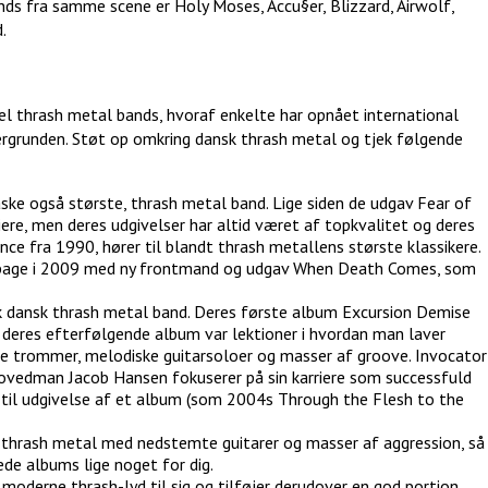
ds fra samme scene er Holy Moses, Accu§er, Blizzard, Airwolf,
.
l thrash metal bands, hvoraf enkelte har opnået international
ergrunden. Støt op omkring dansk thrash metal og tjek følgende
åske også største, thrash metal band. Lige siden de udgav Fear of
ere, men deres udgivelser har altid været af topkvalitet og deres
ce fra 1990, hører til blandt thrash metallens største klassikere.
 tilbage i 2009 med ny frontmand og udgav When Death Comes, som
sk dansk thrash metal band. Deres første album Excursion Demise
deres efterfølgende album var lektioner i hvordan man laver
e trommer, melodiske guitarsoloer og masser af groove. Invocator
 hovedman Jacob Hansen fokuserer på sin karriere som successfuld
 til udgivelse af et album (som 2004s Through the Flesh to the
e thrash metal med nedstemte guitarer og masser af aggression, så
rede albums lige noget for dig.
 moderne thrash-lyd til sig og tilføjer derudover en god portion