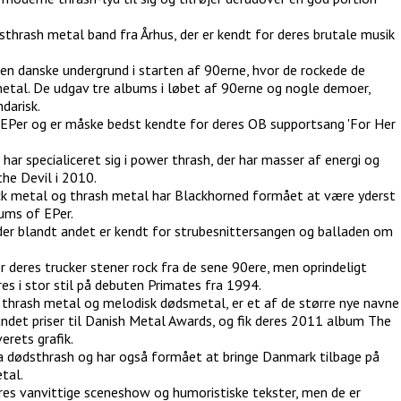
sthrash metal band fra Århus, der er kendt for deres brutale musik
den danske undergrund i starten af 90erne, hvor de rockede de
etal. De udgav tre albums i løbet af 90erne og nogle demoer,
darisk.
e EPer og er måske bedst kendte for deres OB supportsang 'For Her
 har specialiceret sig i power thrash, der har masser af energi og
he Devil i 2010.
ck metal og thrash metal har Blackhorned formået at være yderst
bums of EPer.
s, der blandt andet er kendt for strubesnittersangen og balladen om
 deres trucker stener rock fra de sene 90ere, men oprindeligt
res i stor stil på debuten Primates fra 1994.
er thrash metal og melodisk dødsmetal, er et af de større nye navne
ndet priser til Danish Metal Awards, og fik deres 2011 album The
erets grafik.
ima dødsthrash og har også formået at bringe Danmark tilbage på
tal.
eres vanvittige sceneshow og humoristiske tekster, men de er