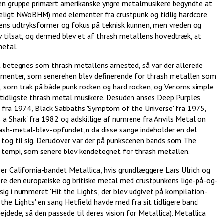
 en gruppe primært amerikanske yngre metalmusikere begyndte at
geligt NWoBHM) med elementer fra crustpunk og tidlig hardcore
ns udtryksformer og fokus på teknisk kunnen, men vreden og
v tilsat, og dermed blev et af thrash metallens hovedtræk, at
metal.
lt betegnes som thrash metallens arnested, så var der allerede
lementer, som senerehen blev definerende for thrash metallen som
, som trak på både punk rocken og hard rocken, og Venoms simple
e tidligste thrash metal musikere. Desuden anses Deep Purples
' fra 1974, Black Sabbaths 'Symptom of the Universe' fra 1975,
as a Shark' fra 1982 og adskillige af numrene fra Anvils Metal on
ash-metal-blev-opfundet,n da disse sange indeholder en del
tog til sig. Derudover var der på punkscenen bands som The
f tempi, som senere blev kendetegnet for thrash metallen.
e er California-bandet Metallica, hvis grundlæggere Lars Ulrich og
ere den europæiske og britiske metal med crustpunkens lige-på-og-
ig i nummeret 'Hit the Lights', der blev udgivet på kompilation-
the Lights' en sang Hetfield havde med fra sit tidligere band
dede, så den passede til deres vision for Metallica). Metallica