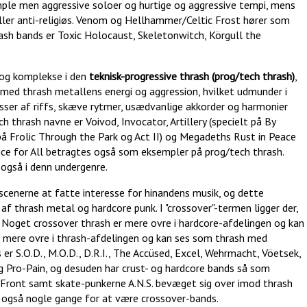
imple men aggressive soloer og hurtige og aggressive tempi, mens
k eller anti-religiøs. Venom og Hellhammer/Celtic Frost hører som
rash bands er Toxic Holocaust, Skeletonwitch, Körgull the
 og komplekse i den
teknisk-progressive thrash (prog/tech thrash)
,
med thrash metallens energi og aggression, hvilket udmunder i
er af riffs, skæve rytmer, usædvanlige akkorder og harmonier
 thrash navne er Voivod, Invocator, Artillery (specielt på By
 på Frolic Through the Park og Act II) og Megadeths Rust in Peace
ice for All betragtes også som eksempler på prog/tech thrash.
også i denn undergenre.
hscenerne at fatte interesse for hinandens musik, og dette
 af thrash metal og hardcore punk. I "crossover"-termen ligger der,
. Noget crossover thrash er mere ovre i hardcore-afdelingen og kan
 mere ovre i thrash-afdelingen og kan ses som thrash med
er S.O.D., M.O.D., D.R.I., The Accüsed, Excel, Wehrmacht, Vöetsek,
 og Pro-Pain, og desuden har crust- og hardcore bands så som
 Front samt skate-punkerne A.N.S. bevæget sig over imod thrash
 også nogle gange for at være crossover-bands.