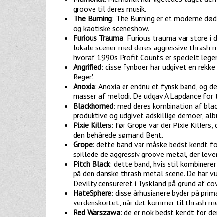
groove til deres musik.
The Burning
: The Burning er et moderne død
og kaotiske sceneshow.
Furious Trauma
: Furious trauma var store i 
lokale scener med deres aggressive thrash m
hvoraf 1990s Profit Counts er specielt legen
Angrified
: disse fynboer har udgivet en rekk
Reger'.
Anoxia
: Anoxia er endnu et fynsk band, og de
masser af melodi. De udgav A Lapdance for t
Blackhorned
: med deres kombination af bla
produktive og udgivet adskillige demoer, al
Pixie Killers
: før Grope var der Pixie Killer
den behårede sømand Bent.
Grope
: dette band var måske bedst kendt for
spillede de aggressiv groove metal, der leve
Pitch Black
: dette band, hvis stil kombiner
på den danske thrash metal scene. De har vu
Devilty censureret i Tyskland på grund af cov
HateSphere
: disse århusianere byder på pr
verdenskortet, når det kommer til thrash me
Red Warszawa
: de er nok bedst kendt for d