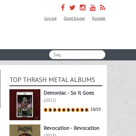
Log ind
Opret bruger
Kontakt
TOP THRASH METAL ALBUMS
Demoniac - So it Goes
(2021)
10/10
Revocation - Revocation
(2013)