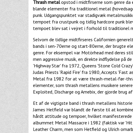
Thrash metal
opstod i midtfirserne som genre da
blande elementer fra traditionel metal (hovedsa
punk. Udgangspunktet var stadigvæk metalmusikke
tempoet fra crustpunk og tidlig hardcore punk ble
tempoet blev sat i vejret i forhold til traditionel 
Selvom de tidlige midtfirseres Californien genere
bands i sen-70erne og start-80erne, der brugte e
genre. For eksempel var Motörhead med deres stil
men aggressive musik, en direkte indflydelse på d
'Highway Star' fra 1972, Queens 'Stone Cold Crazy
Judas Priests 'Rapid Fire' fra 1980, Accepts 'Fast 
Metal fra 1982 for at være thrash-metal-før-thr
elementer, som thrash metallens musikere senere 
Exploited, Discharge og Amebix, der gjorde brug a
Et af de vigtigste band i thrash metallens histori
James Hetfield var blandt de første til at kombin
hårdt attitude og tempoer, hvilket manifesterede s
albummet Metal Massacre i 1982 (faktisk var 'Hit 
Leather Charm, men som Hetfield og Ulrich omarbej