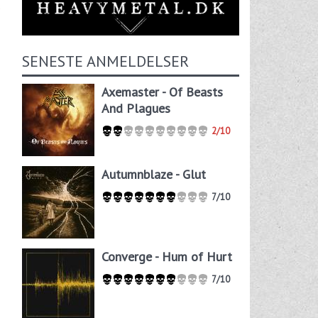
s
SENESTE ANMELDELSER
Axemaster - Of Beasts
And Plagues
2/10
Autumnblaze - Glut
7/10
Converge - Hum of Hurt
7/10