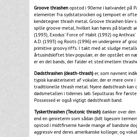
Groove thrashen
opstod i 90erne i kølvandet på Pa
elementer fra sydstatsrocken og tempoet er ofte t
kendetegner thrash metal. Groove thrashen blev 
spille groove metal, hvilket kan høres på blandt a
(1993), Exodus' Force of Habit (1992) og Anthrax'
A.D. (1993) og Roots (1996) en undergenre af groo
primitive groovy riffs. I takt med at sludge metal
årtusindskiftet blev populær, er der opstået en 
er en del bands, der falder et sted imellem thras
Dødsthrashen (death-thrash)
er, som navnent indi
typisk karakteriseret af vokaler, der er mere ovre i
traditionelle thrash metal. Nyere dødsthrash kan 
dødsmetallen i tidernes løb. Sepulturas fire første
Possessed er også vigtigt dødsthrash band.
Tyskerthrashen (Teutonic thrash)
dækker over den t
end en genreterm som sådan (lidt ligesom termerne
opstod i midtfirserne havde mange af bandsne dog 
aggressiv end deres amerikanske kolleger, og voka