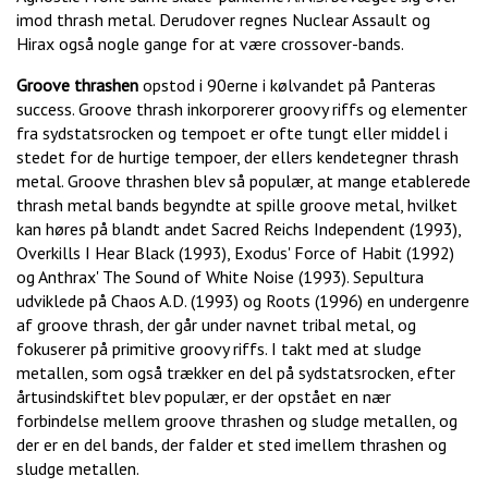
imod thrash metal. Derudover regnes Nuclear Assault og
Hirax også nogle gange for at være crossover-bands.
Groove thrashen
opstod i 90erne i kølvandet på Panteras
success. Groove thrash inkorporerer groovy riffs og elementer
fra sydstatsrocken og tempoet er ofte tungt eller middel i
stedet for de hurtige tempoer, der ellers kendetegner thrash
metal. Groove thrashen blev så populær, at mange etablerede
thrash metal bands begyndte at spille groove metal, hvilket
kan høres på blandt andet Sacred Reichs Independent (1993),
Overkills I Hear Black (1993), Exodus' Force of Habit (1992)
og Anthrax' The Sound of White Noise (1993). Sepultura
udviklede på Chaos A.D. (1993) og Roots (1996) en undergenre
af groove thrash, der går under navnet tribal metal, og
fokuserer på primitive groovy riffs. I takt med at sludge
metallen, som også trækker en del på sydstatsrocken, efter
årtusindskiftet blev populær, er der opstået en nær
forbindelse mellem groove thrashen og sludge metallen, og
der er en del bands, der falder et sted imellem thrashen og
sludge metallen.