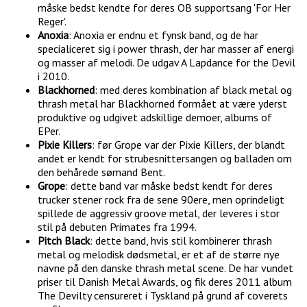
måske bedst kendte for deres OB supportsang 'For Her
Reger'.
Anoxia
: Anoxia er endnu et fynsk band, og de har
specialiceret sig i power thrash, der har masser af energi
og masser af melodi. De udgav A Lapdance for the Devil
i 2010.
Blackhorned
: med deres kombination af black metal og
thrash metal har Blackhorned formået at være yderst
produktive og udgivet adskillige demoer, albums of
EPer.
Pixie Killers
: før Grope var der Pixie Killers, der blandt
andet er kendt for strubesnittersangen og balladen om
den behårede sømand Bent.
Grope
: dette band var måske bedst kendt for deres
trucker stener rock fra de sene 90ere, men oprindeligt
spillede de aggressiv groove metal, der leveres i stor
stil på debuten Primates fra 1994.
Pitch Black
: dette band, hvis stil kombinerer thrash
metal og melodisk dødsmetal, er et af de større nye
navne på den danske thrash metal scene. De har vundet
priser til Danish Metal Awards, og fik deres 2011 album
The Devilty censureret i Tyskland på grund af coverets