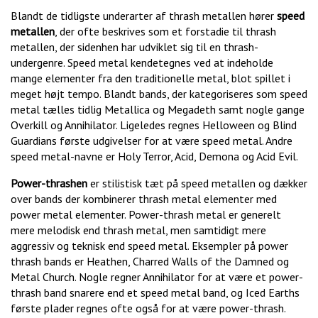
Blandt de tidligste underarter af thrash metallen hører
speed
metallen
, der ofte beskrives som et forstadie til thrash
metallen, der sidenhen har udviklet sig til en thrash-
undergenre. Speed metal kendetegnes ved at indeholde
mange elementer fra den traditionelle metal, blot spillet i
meget højt tempo. Blandt bands, der kategoriseres som speed
metal tælles tidlig Metallica og Megadeth samt nogle gange
Overkill og Annihilator. Ligeledes regnes Helloween og Blind
Guardians første udgivelser for at være speed metal. Andre
speed metal-navne er Holy Terror, Acid, Demona og Acid Evil.
Power-thrashen
er stilistisk tæt på speed metallen og dækker
over bands der kombinerer thrash metal elementer med
power metal elementer. Power-thrash metal er generelt
mere melodisk end thrash metal, men samtidigt mere
aggressiv og teknisk end speed metal. Eksempler på power
thrash bands er Heathen, Charred Walls of the Damned og
Metal Church. Nogle regner Annihilator for at være et power-
thrash band snarere end et speed metal band, og Iced Earths
første plader regnes ofte også for at være power-thrash.