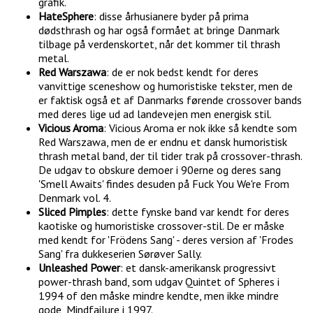
grafik.
HateSphere
: disse århusianere byder på prima
dødsthrash og har også formået at bringe Danmark
tilbage på verdenskortet, når det kommer til thrash
metal.
Red Warszawa
: de er nok bedst kendt for deres
vanvittige sceneshow og humoristiske tekster, men de
er faktisk også et af Danmarks førende crossover bands
med deres lige ud ad landevejen men energisk stil.
Vicious Aroma
: Vicious Aroma er nok ikke så kendte som
Red Warszawa, men de er endnu et dansk humoristisk
thrash metal band, der til tider trak på crossover-thrash.
De udgav to obskure demoer i 90erne og deres sang
'Smell Awaits' findes desuden på Fuck You We're From
Denmark vol. 4.
Sliced Pimples
: dette fynske band var kendt for deres
kaotiske og humoristiske crossover-stil. De er måske
med kendt for 'Frödens Sang' - deres version af 'Frodes
Sang' fra dukkeserien Sørøver Sally.
Unleashed Power
: et dansk-amerikansk progressivt
power-thrash band, som udgav Quintet of Spheres i
1994 of den måske mindre kendte, men ikke mindre
gode, Mindfailure i 1997.