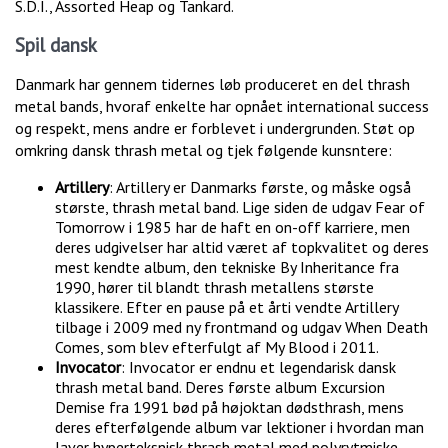
S.D.I., Assorted Heap og Tankard.
Spil dansk
Danmark har gennem tidernes løb produceret en del thrash
metal bands, hvoraf enkelte har opnået international success
og respekt, mens andre er forblevet i undergrunden. Støt op
omkring dansk thrash metal og tjek følgende kunsntere:
Artillery
: Artillery er Danmarks første, og måske også
største, thrash metal band. Lige siden de udgav Fear of
Tomorrow i 1985 har de haft en on-off karriere, men
deres udgivelser har altid været af topkvalitet og deres
mest kendte album, den tekniske By Inheritance fra
1990, hører til blandt thrash metallens største
klassikere. Efter en pause på et årti vendte Artillery
tilbage i 2009 med ny frontmand og udgav When Death
Comes, som blev efterfulgt af My Blood i 2011.
Invocator
: Invocator er endnu et legendarisk dansk
thrash metal band. Deres første album Excursion
Demise fra 1991 bød på højoktan dødsthrash, mens
deres efterfølgende album var lektioner i hvordan man
laver hyperteksnisk thrash metal med polyrytmiske