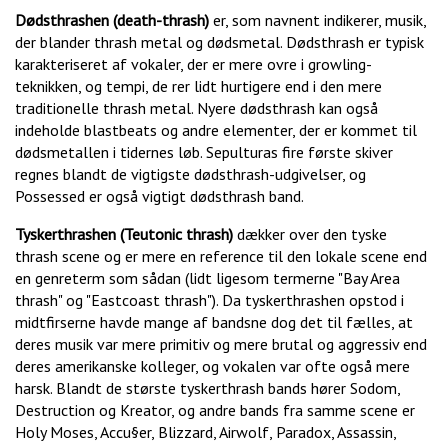
Dødsthrashen (death-thrash)
er, som navnent indikerer, musik,
der blander thrash metal og dødsmetal. Dødsthrash er typisk
karakteriseret af vokaler, der er mere ovre i growling-
teknikken, og tempi, de rer lidt hurtigere end i den mere
traditionelle thrash metal. Nyere dødsthrash kan også
indeholde blastbeats og andre elementer, der er kommet til
dødsmetallen i tidernes løb. Sepulturas fire første skiver
regnes blandt de vigtigste dødsthrash-udgivelser, og
Possessed er også vigtigt dødsthrash band.
Tyskerthrashen (Teutonic thrash)
dækker over den tyske
thrash scene og er mere en reference til den lokale scene end
en genreterm som sådan (lidt ligesom termerne "Bay Area
thrash" og "Eastcoast thrash"). Da tyskerthrashen opstod i
midtfirserne havde mange af bandsne dog det til fælles, at
deres musik var mere primitiv og mere brutal og aggressiv end
deres amerikanske kolleger, og vokalen var ofte også mere
harsk. Blandt de største tyskerthrash bands hører Sodom,
Destruction og Kreator, og andre bands fra samme scene er
Holy Moses, Accu§er, Blizzard, Airwolf, Paradox, Assassin,