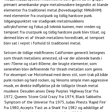
primært amerikanske yngre metalmusikere begyndte at blande
elementer fra traditionel metal (hovedsageligt NWoBHM)
med elementer fra crustpunk og tidlig hardcore punk.
Udgangspunktet var stadigvæk metalmusikkens
udtryksformer og fokus på teknisk kunnen, men vreden og
tempoet fra crustpunk og tidlig hardcore punk blev tilsat, og
dermed blev et af thrash metallens hovedtræk, at tempoet
blev sat i vejret i forhold til traditionel metal.
Selvom de tidlige midtfirseres Californien generelt betegnes
som thrash metallens arnested, så var der allerede bands i
sen-70erne og start-80erne, der brugte elementer, som
senerehen blev definerende for thrash metallen som genre.
For eksempel var Motörhead med deres stil, som trak på både
punk rocken og hard rocken, og Venoms simple men aggressive
musik, en direkte indflydelse på de tidligste thrash metal
musikere. Desuden anses Deep Purples 'Highway Star' fra
1972, Queens 'Stone Cold Crazy' fra 1974, Black Sabbaths
'Symptom of the Universe' fra 1975, Judas Priests 'Rapid Fire'
fra 1980, Accepts 'Fast as a Shark' fra 1982 og adskillige af