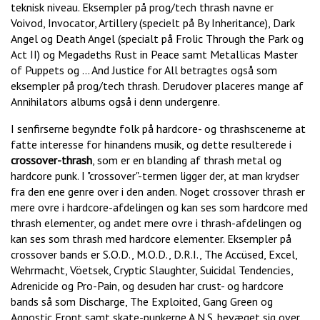
teknisk niveau. Eksempler på prog/tech thrash navne er
Voivod, Invocator, Artillery (specielt på By Inheritance), Dark
Angel og Death Angel (specialt på Frolic Through the Park og
Act II) og Megadeths Rust in Peace samt Metallicas Master
of Puppets og ... And Justice for All betragtes også som
eksempler på prog/tech thrash. Derudover placeres mange af
Annihilators albums også i denn undergenre.
I senfirserne begyndte folk på hardcore- og thrashscenerne at
fatte interesse for hinandens musik, og dette resulterede i
crossover-thrash
, som er en blanding af thrash metal og
hardcore punk. I "crossover"-termen ligger der, at man krydser
fra den ene genre over i den anden. Noget crossover thrash er
mere ovre i hardcore-afdelingen og kan ses som hardcore med
thrash elementer, og andet mere ovre i thrash-afdelingen og
kan ses som thrash med hardcore elementer. Eksempler på
crossover bands er S.O.D., M.O.D., D.R.I., The Accüsed, Excel,
Wehrmacht, Vöetsek, Cryptic Slaughter, Suicidal Tendencies,
Adrenicide og Pro-Pain, og desuden har crust- og hardcore
bands så som Discharge, The Exploited, Gang Green og
Agnostic Front samt skate-punkerne A.N.S. bevæget sig over