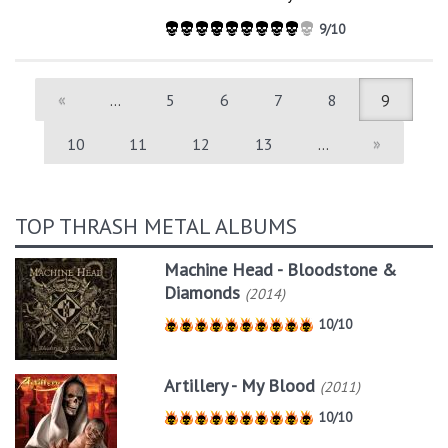
9/10
«
…
5
6
7
8
9
10
11
12
13
…
»
TOP THRASH METAL ALBUMS
Machine Head - Bloodstone &
Diamonds
(2014)
10/10
Artillery - My Blood
(2011)
10/10