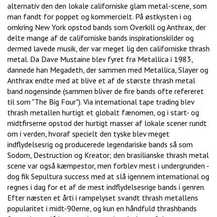
alternativ den den lokale californiske glam metal-scene, som
man fandt for poppet og kommercielt. På østkysten i og
omkring New York opstod bands som Overkill og Anthrax, der
delte mange af de californiske bands inspirationskilder og
dermed lavede musik, der var meget lig den californiske thrash
metal. Da Dave Mustaine blev fyret fra Metallica i 1983,
dannede han Megadeth, der sammen med Metallica, Slayer og
Anthrax endte med at blive et af de største thrash metal
band nogensinde (sammen bliver de fire bands ofte refereret
til som "The Big Four"). Via international tape trading blev
thrash metallen hurtigt et globalt fænomen, og i start- og
midtfirserne opstod der hurtigt masser af lokale scener rundt
om i verden, hvoraf specielt den tyske blev meget
indflydelsesrig og producerede legendariske bands så som
Sodom, Destruction og Kreator; den brasilianske thrash metal
scene var også kæmpestor, men forblev mest i undergrunden -
dog fik Sepultura success med at slå igennem international og
regnes i dag for et af de mest indflydelsesrige bands i genren.
Efter næsten et årti i rampelyset svandt thrash metallens
popularitet i midt-90erne, og kun en håndfuld thrashbands