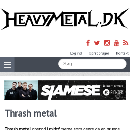
Log ind
Opret bruger
Kontakt
Thrash metal
Thrash metal
opstod i midtfirserne som genre da en gruppe