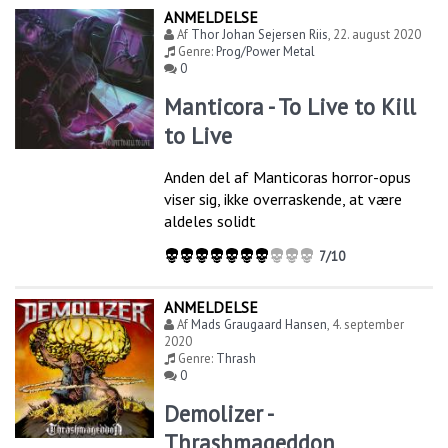
ANMELDELSE
Af
Thor Johan Sejersen Riis
,
22. august 2020
Genre:
Prog/Power Metal
0
Manticora - To Live to Kill
to Live
Anden del af Manticoras horror-opus
viser sig, ikke overraskende, at være
aldeles solidt
7/10
ANMELDELSE
Af
Mads Graugaard Hansen
,
4. september
2020
Genre:
Thrash
0
Demolizer -
Thrashmageddon