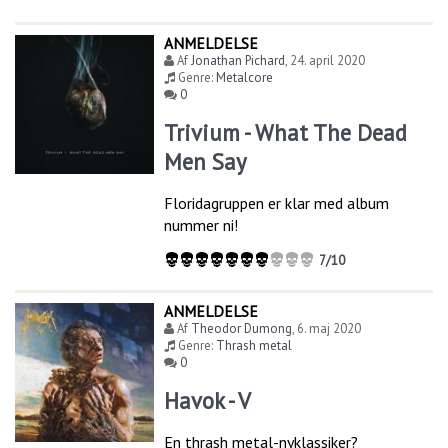
ANMELDELSE
Af
Jonathan Pichard
,
24. april 2020
Genre:
Metalcore
0
Trivium - What The Dead
Men Say
Floridagruppen er klar med album
nummer ni!
7/10
ANMELDELSE
Af
Theodor Dumong
,
6. maj 2020
Genre:
Thrash metal
0
Havok - V
En thrash metal-nyklassiker?