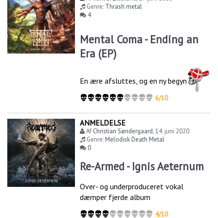
Genre:
Thrash metal
4
Mental Coma - Ending an
Era (EP)
En ære afsluttes, og en ny begynder
6/10
ANMELDELSE
Af
Christian Søndergaard
,
14. juni 2020
Genre:
Melodisk Death Metal
0
Re-Armed - Ignis Aeternum
Over- og underproduceret vokal
dæmper fjerde album
4/10