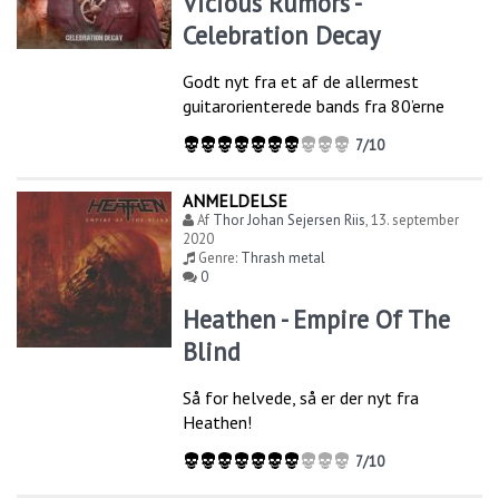
Vicious Rumors -
Celebration Decay
Godt nyt fra et af de allermest
guitarorienterede bands fra 80’erne
7/10
ANMELDELSE
Af
Thor Johan Sejersen Riis
,
13. september
2020
Genre:
Thrash metal
0
Heathen - Empire Of The
Blind
Så for helvede, så er der nyt fra
Heathen!
7/10