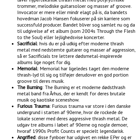
trommer, melodiske guitarsoloer og masser af groove.
Invocator er mere eller mindr elagt på is, da bandets
hovedman Jacob Hansen fokuserer på sin karriere som
successfuld producer. Bandet bliver sog samlet nu og da
til udgivelse af et album (som 2004s Through the Flesh
to the Soul) eller lejlighedsvise koncerter.
Sacrificial
: hvis du er på udkig efter moderne thrash
metal med nedstemte guitarer og masser af aggression,
så er Sacrificials tre lettere dødsmetal-inspirerede
albums lige noget for dig.
Memorial
: Memorial har ligeledes taget den moderne
thrash-lyd til sig og tilføjer derudover en god portion
groove til deres musik.
The Burning
: The Burning er et moderne dødsthrash
metal band fra Århus, der er kendt for deres brutale
musik og kaotiske sceneshow.
Furious Trauma
: Furious trauma var store i den danske
undergrund i starten af 90erne, hvor de rockede de
lokale scener med deres aggressive thrash metal. De
udgav tre albums i løbet af 90erne og nogle demoer,
hvoraf 1990s Profit Counts er specielt legendarisk.
Angrified
: disse fynboer har udgivet en rekke EPer og er