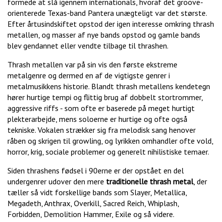
formede at slå igennem internationals, hvoraf det groove-
orienterede Texas-band Pantera unægteligt var det største.
Efter årtusindskiftet opstod der igen interesse omkring thrash
metallen, og masser af nye bands opstod og gamle bands
blev gendannet eller vendte tilbage til thrashen.
Thrash metallen var på sin vis den første ekstreme
metalgenre og dermed en af de vigtigste genrer i
metalmusikkens historie. Blandt thrash metallens kendetegn
hører hurtige tempi og flittig brug af dobbelt stortrommer,
aggressive riffs - som ofte er baserede på meget hurtigt
plekterarbejde, mens soloerne er hurtige og ofte også
tekniske. Vokalen strækker sig fra melodisk sang henover
råben og skrigen til growling, og lyrikken omhandler ofte vold,
horror, krig, sociale problemer og generelt nihilistiske temaer.
Siden thrashens fødsel i 90erne er der opstået en del
undergenrer udover den mere
traditionelle thrash metal
, der
tæller så vidt forskellige bands som Slayer, Metallica,
Megadeth, Anthrax, Overkill, Sacred Reich, Whiplash,
Forbidden, Demolition Hammer, Exile og så videre.