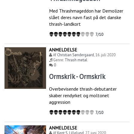
Med Thrashmageddon har Demolizer
slået deres navn fast på det danske
thrash-landkort
7/10
ANMELDELSE
Af
Christian Søndergaard
,
16. juli 2020
Genre:
Thrash metal
0
Ormskrik - Ormskrik
Overbevisende thrash-debutanter
skaber rendyrket og moltonet
aggression
7/10
ANMELDELSE
Af
Kent S. Lillelund
,
27. juni 2020