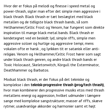
Hvor der er fokus på melodi og finesse i speed metal og
power-thrash, sigter man efter det simple men aggressive i
black thrash. Black thrash er tæt beslægtet med black
metallen og de tidligste black thrash bands, så som
Hellhammer/Celtic Frost og Venom, har fungeret som direkte
inspiration til mange black metal bands. Black thrash er
kendetegnet ved en beskidt lyd, simple riffs, simple men
aggressive soloer og hurtige og aggressive tempi, mens
vokalen ofte er harsk , og lyrikken tit er satanisk eller anti-
religiøs. Venom og Hellhammer/Celtic Frost hører som sagt
under black thrash genren, og andre black thrash bands er
Toxic Holocaust, Skeletonwitch, Körgull the Exterminator,
Deathhammer og Barbatos.
Modsat black thrash, er der fokus på det tekniske og
komplekse i den
teknisk-progressive thrash (prog/tech thrash)
,
hvor man kombinerer den progressive musiks etos med thrash
metallens energi og aggression, hvilket udmunder i længere
sange med komplekse sangstrukturer, masser af riffs, skæve
rytmer, usædvanlige akkorder og harmonier samt et højt