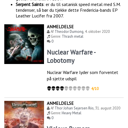
Serpent Saints
: er du til satanisk speed metal med S.M.
tendenser, så bør du tjekke dette Fredericia-bands EP
Leather Lucifer fra 2007.
ANMELDELSE
Af
Theodor Dumong
,
4. oktober 2020
Genre:
Thrash metal
0
Nuclear Warfare -
Lobotomy
Nuclear Warfare lyder som forventet
på sjette udspil
4/10
ANMELDELSE
Af
Thor Johan Sejersen Riis
,
31. august 2020
Genre:
Heavy Metal
0