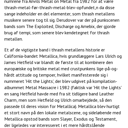
numrene fra Anvils Metal on Metal fra 1982 for at være
thrash-metal-før-thrash-metal-blev-opfundet,n da disse
sange indeholder en del elementer, som thrash metallens
musikere senere tog til sig. Derudover var der på punkscenen
bands som The Exploited, Discharge og Amebix, der gjorde
brug af tempi, som senere blev kendetegnet for thrash
metallen.
Et af de vigtigste band i thrash metallens historie er
California-bandet Metallica, hvis grundlæggere Lars Ulrich og
James Hetfield var blandt de første til at kombinere den
europæiske og britiske metal med crustpunkens lige-på-og-
hårdt attitude og tempoer, hvilket manifesterede sig i
nummeret 'Hit the Lights', der blev udgivet på kompilation-
albummet Metal Massacre i 1982 (faktisk var 'Hit the Lights'
en sang Hetfield havde med fra sit tidligere band Leather
Charm, men som Hetfield og Ulrich omarbejdede, så den
passede til deres vision for Metallica). Metallica blev hurtigt
et stort navn på den lokale metalscene, og sideløbende med
Metallica opstod bands som Slayer, Exodus og Testament,
der ligeledes var interesseret i et mere hårdtslående