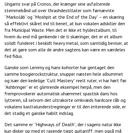
Ungarns svar på Cronos, der krænger sine asfalterede
stemmebånd ud over thrashdestillater som førnævnte
”Markoláb” og ”Moshpit at the End of the Day” – en skæring
så effektivt skåret ind til benet, at kun vokalen adskiller den
fra Municipal Waste. Men det er ikke et hyldestalbum, til
hvem du end må genkende i de ti skæringer, det er et album
solidt funderet i beskidt heavy metal, som samtidig beviser, at
det at gøre som alle de andre sagtens kan være en særdeles
fed fidus.
Ganske som Lemmy og hans kohorter har gentaget den
samme boogierockstruktur, snupper næsten hele albummet
og især den kedelige ”Cult Mastery” reelt ruter, vi har hørt før.
”Ashbringer” er et glimrende eksempel herpå, men den
fremprovokerer automatisk uhæmmet spastisk dans hos
lytteren, så selvom det ultrakorte omkvæds hardcore råb og
vokalens kastralunderstregninger er til den irriterende side, er
det stadig et ganske habilt indslag.
Det samme er ”Highways of Death”, der i sagens natur ikke
kun disker op med et rasende tjept guitarriff, men også må