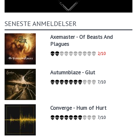
SENESTE ANMELDELSER
Axemaster - Of Beasts And
Plagues
2/10
Autumnblaze - Glut
7/10
Converge - Hum of Hurt
7/10