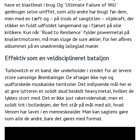
have et blastbeat i brug. Og ”Ultimate Failure of Will”
genbruger selve urriffet, som
alle
andre har brugt før dem,
men med en tæft og – på trods af sangtitlen – viljekraft, der
stikker en fuldt udfoldet langemand op i fjæset på alle
kritikere. Kun når ”Road to Resilience” fylder powermetal på
knallertmotoren, må man sluge de sure æbler, for her aflives
albummet på en unødvendig lalleglad manér.
Effektiv som en veldisciplineret bataljon
Türböwitch er et band, der underholder i stedet for at levere
store sanselige åbenbaringer. De afsøger ikke nye og
uudforskede musikalske territorier. Det indlysende mål her er
at give lytteren et solidt skud beskidt heavy metal, hvilket de
lykkes stort med. Det er ikke just raketvidenskab, men et
solidt trit i bolledejen, der fint står på mål med alt, hvad
Venom har lavet i en menneskealder. Man kan sagtens gøre
som alle de andre, bare det gøres med format.