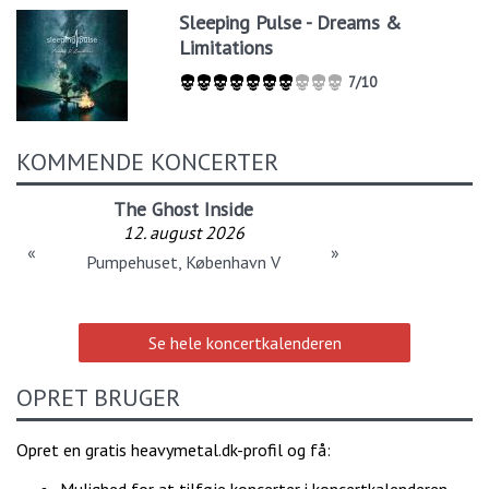
Sleeping Pulse - Dreams &
Limitations
7/10
KOMMENDE KONCERTER
The Ghost Inside
12. august 2026
«
»
Pumpehuset, København V
Se hele koncertkalenderen
OPRET BRUGER
Opret en gratis heavymetal.dk-profil og få:
Mulighed for at tilføje koncerter i koncertkalenderen