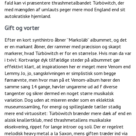
fald kan vi præsentere thrashmetalbandet Türböwitch, der
med mængden af umlauts peger mere mod England end sit
autokratiske hjemland.
Gift og vorter
Efter en kort synthintro åbner ”Markoláb” albummet, og det
er en markant åbner, der rammer med præcision og skarpt
markerer, hvad Türböwitch er for en størrelse. Hvis man da var
i tvivl: Kortvarige dyk tilfældige steder på albummet gør
effektivt klart, at inspirationen her er meget mere Venom end
Lemmy. Jo, jo, sangskrivningen er simplistisk som begge
førnævnte, men hvor man på et Venom-album hører den
samme sang 14 gange, høvler ungarerne ud ad f diverse
tangenter og sikrer dermed en noget større musikalsk
variation. Dog uden at miseren ender som en eklektisk
museumssamling, for energi og spilleglæde tæller stadig
mere end virtuositet: Türböwitch brænder mere dæk af end en
alsisk knallertklub, med thrashmetallens musikalske
eksekvering, rippet for lange introer og soli. Der er regelret
melodisk heavy metal a la Saxon, mens giften træder ind via