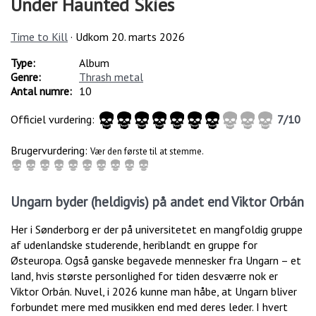
Under Haunted Skies
Time to Kill
· Udkom
20. marts 2026
Type:
Album
Genre:
Thrash metal
Antal numre:
10
Officiel vurdering:
7
/
10
Brugervurdering:
Vær den første til at stemme.
Ungarn byder (heldigvis) på andet end Viktor Orbán
Her i Sønderborg er der på universitetet en mangfoldig gruppe
af udenlandske studerende, heriblandt en gruppe for
Østeuropa. Også ganske begavede mennesker fra Ungarn – et
land, hvis største personlighed for tiden desværre nok er
Viktor Orbán. Nuvel, i 2026 kunne man håbe, at Ungarn bliver
forbundet mere med musikken end med deres leder. I hvert