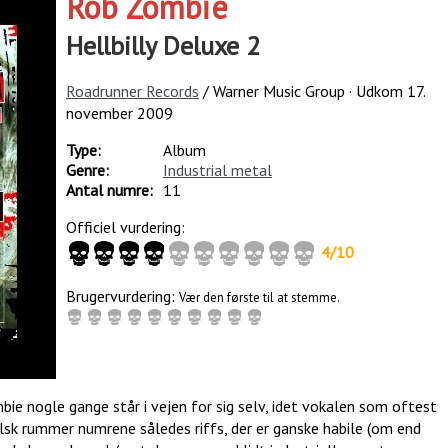
Rob Zombie
Hellbilly Deluxe 2
Roadrunner Records
/ Warner Music Group · Udkom
17.
november 2009
Type:
Album
Genre:
Industrial metal
Antal numre:
11
Officiel vurdering:
4
/
10
Brugervurdering:
Vær den første til at stemme.
ie nogle gange står i vejen for sig selv, idet vokalen som oftest
sk rummer numrene således riffs, der er ganske habile (om end