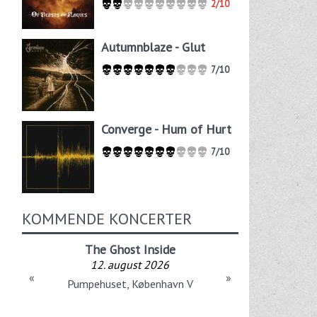
2/10
Autumnblaze - Glut
7/10
Converge - Hum of Hurt
7/10
KOMMENDE KONCERTER
The Ghost Inside
12. august 2026
«
»
Pumpehuset, København V