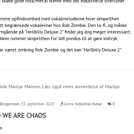
t skabe gode rock/metal numre med lidt industrielle overtoner
rsomme opfindsomhed med vokalmelodierne hiver simpelthen
lidt begrænsede vokalevner hos Rob Zombie. Den lo-fi, og måske
emgående på "Hellbilly Deluxe 2" finder jeg dog meget interessant,
kken rummer simpelthen for lidt pondus til at gøre indtryk.
r har været omkring Rob Zombie og det kan "Hellbilly Deluxe 2"
 lide
Marilyn Manson
. Læs også vores anmeldelse af
Marilyn
tBrugernavn
,
13. september 2020
Genre:
Industrial metal
0
 - WE ARE CHAOS
en