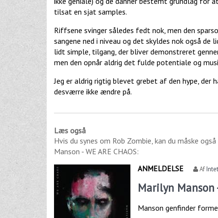
ikke geniale) og de danner bestemt grundlag for a
tilsat en sjat samples.
Riffsene svinger således fedt nok, men den spa
sangene ned i niveau og det skyldes nok også de 
lidt simple, tilgang, der bliver demonstreret genn
men den opnår aldrig det fulde potentiale og musi
Jeg er aldrig rigtig blevet grebet af den hype, de
desværre ikke ændre på.
Læs også
Hvis du synes om
Rob Zombie
, kan du måske også
Manson - WE ARE CHAOS
:
ANMELDELSE
Af
Inte
Marilyn Manson
Manson genfinder form