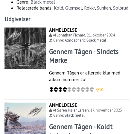
Genre:
Black metal
Relaterede bands:
Kold
,
Glemsel
,
Røkkr
,
Sunken
,
Solbrud
Udgivelser
ANMELDELSE
Af
Jonathan Pichard
,
21. oktober 2024
Genre:
Atmospheric Black Metal
Gennem Tågen - Sindets
Mørke
Gennem Tågen er allerede klar med
album nummer to!
4/10
ANMELDELSE
Af
Søren Højer Larsen
,
17. november 2023
Genre:
Black metal
Gennem Tågen - Koldt