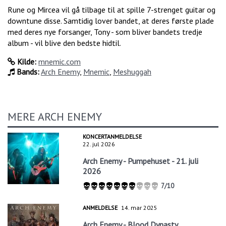
Rune og Mircea vil gå tilbage til at spille 7-strenget guitar og
downtune disse. Samtidig lover bandet, at deres første plade
med deres nye forsanger, Tony - som bliver bandets tredje
album - vil blive den bedste hidtil.
Kilde:
mnemic.com
Bands:
Arch Enemy
,
Mnemic
,
Meshuggah
MERE ARCH ENEMY
KONCERTANMELDELSE
22. jul 2026
Arch Enemy - Pumpehuset - 21. juli
2026
7/10
ANMELDELSE
14. mar 2025
Arch Enemy - Blood Dynasty