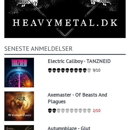
SENESTE ANMELDELSER
Electric Callboy - TANZNEID
9/10
Axemaster - Of Beasts And
Plagues
2/10
Autumnblaze - Glut