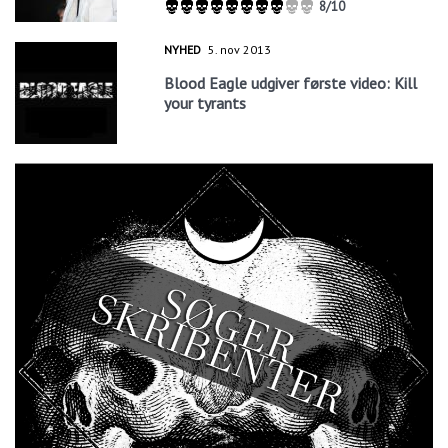
8/10
NYHED
5. nov 2013
Blood Eagle udgiver første video: Kill
your tyrants