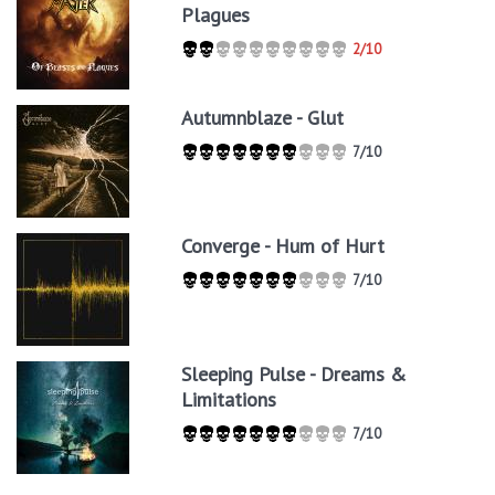
Plagues
2/10
Autumnblaze - Glut
7/10
Converge - Hum of Hurt
7/10
Sleeping Pulse - Dreams &
Limitations
7/10