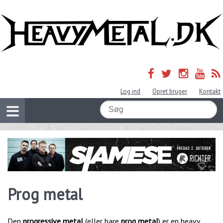
Log ind
Opret bruger
Kontakt
Prog metal
Den
progressive metal
(eller bare
prog metal
) er en heavy