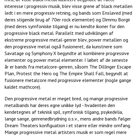
interesse i progressiv musik, blev visse grene af black metallen
ledt i en mere progressiv retning, og bands som Enslaved (med
deres stigende brug af 70er rock elementer) og Dimmu Borgir
(med deres symfoniske tilgang) er nu kendte ikoner for den
progressive black metal. Parallelt med udviklingen af
ekstreme progressive metal-genrer blev, power metallen og
den progressive metal også fusioneret, da kunstnere som
Savatage og Symphony X begyndte at kombinere progressive
elementer og power metal elementer. I løbet af de seneste
år er bands fra metalcore-genren, såsom The Dillinger Escape
Plan, Protest the Hero og The Empire Shall Fall, begyndt at
fusionere metalcore med progressive elementer (nogle gange
kaldet mathcore).
Den progressive metal er meget bred, og mange progressive
metalbands har deres egne unikke lyd - hvadenten den
kendetegnes af teknisk spil, symfonisk tilgang, psykedelia,
lange sange, genrenedbrydning o.s.v., mens andre bands følger
Dream Theaters konfiguation i et større eller mindre omfang.
Mange progressive metal artisters musik er som regel mere