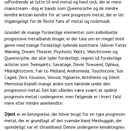
udfordrende at lytte til end metal og hard rock, der er mere
mainstream - dog er bands som Queensrÿche og de mindre
kendte Artizan kendte for at lave progressiv metal, der er let
tilgængeligt for de fleste fans af metal og rockmusik.
Grundet de mange forskellige elementer, som individuelle
progressive metalbands bruger, er der tale om en meget bred
genre med mange forskelligt-lydende kunstnere. Udover Fates
Warning, Dream Theater, Psychotic Waltz, Watchtower og
Queensrÿche, der alle lyder forskelligt, regnes så forskellige
artister som Twinspirits, Savatage, Devin Towsend, Ophiua,
Midnightstorm, Fair to Midland, Andromeda, Touchstone, Sun
Caged, Zero Illusions, Voivod, Vigilante, Antithesis og Silent
Memorial blandt mange andre som hørende under den
progressive metal. Det kan således være svært at opdele
progressiv metal i undergenrer, men følgende er i hvert fald
mere eller mindre anerkendte:
Djent
er en betegnelse, der bliver brugt for en type progressiv
metal, der er grundlagt af det svenske band Meshuggah, der
oprindeligt var et thrashband. Denne undergenre kendetegnes