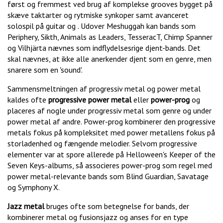
først og fremmest ved brug af komplekse grooves bygget på
skæve taktarter og rytmiske synkoper samt avanceret
solospil på guitar og . Udover Meshuggah kan bands som
Periphery, Sikth, Animals as Leaders, TesseracT, Chimp Spanner
og Vilhjärta nævnes som indflydelsesrige djent-bands. Det
skal nævnes, at ikke alle anerkender djent som en genre, men
snarere som en 'sound'.
Sammensmeltningen af progressiv metal og power metal
kaldes ofte
progressive power metal
eller
power-prog
og
placeres af nogle under progressiv metal som genre og under
power metal af andre. Power-prog kombinerer den progressive
metals fokus på kompleksitet med power metallens fokus på
storladenhed og fængende melodier. Selvom progressive
elementer var at spore allerede på Helloween's Keeper of the
Seven Keys-albums, så associeres power-prog som regel med
power metal-relevante bands som Blind Guardian, Savatage
og Symphony X.
Jazz metal
bruges ofte som betegnelse for bands, der
kombinerer metal og fusionsjazz og anses for en type