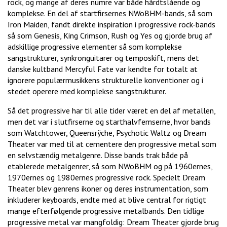
rock, og mange af deres numre var både hårdtslående og
komplekse. En del af startfirsernes NWoBHM-bands, så som
Iron Maiden, fandt direkte inspiration i progressive rock-bands
så som Genesis, King Crimson, Rush og Yes og gjorde brug af
adskillige progressive elementer så som komplekse
sangstrukturer, synkronguitarer og temposkift, mens det
danske kultband Mercyful Fate var kendte for totalt at
ignorere populærmusikkens strukturelle konventioner og i
stedet operere med komplekse sangstrukturer.
Så det progressive har til alle tider været en del af metallen,
men det var i slutfirserne og starthalvfemserne, hvor bands
som Watchtower, Queensrÿche, Psychotic Waltz og Dream
Theater var med til at cementere den progressive metal som
en selvstændig metalgenre. Disse bands trak både på
etablerede metalgenrer, så som NWoBHM og på 1960ernes,
1970ernes og 1980ernes progressive rock. Specielt Dream
Theater blev genrens ikoner og deres instrumentation, som
inkluderer keyboards, endte med at blive central for rigtigt
mange efterfølgende progressive metalbands. Den tidlige
progressive metal var mangfoldig: Dream Theater gjorde brug