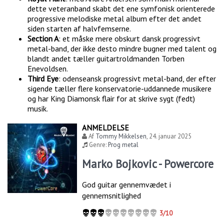
dette veteranband skabt det ene symfonisk orienterede
progressive melodiske metal album efter det andet
siden starten af halvfemserne.
Section A
: et måske mere obskurt dansk progressivt
metal-band, der ikke desto mindre bugner med talent og
blandt andet tæller guitartroldmanden Torben
Enevoldsen.
Third Eye
: odenseansk progressivt metal-band, der efter
sigende tæller flere konservatorie-uddannede musikere
og har King Diamonsk flair for at skrive sygt (fedt)
musik.
ANMELDELSE
Af
Tommy Mikkelsen
,
24. januar 2025
Genre:
Prog metal
Marko Bojkovic - Powercore
God guitar gennemvædet i
gennemsnitlighed
3/10