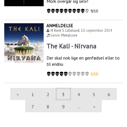
Mork overgår sig selv!
9/10
ANMELDELSE
Af
Kent S. Lillelund
,
10. september 2024
Genre:
Metalcore
The Kali - Nirvana
Der skal nok lige en genfødsel eller to
til endnu
5/10
«
1
2
3
4
5
6
7
8
9
…
»