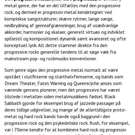
metal genre, der har en del tilfælles med den progressive
rock, og dermed er progressiv metal kendetegnet ved
komplekse sangstrukturer, skæve rytmer, lange sange,
nedbrydning af genreafgrænsninger, brug af usædvanlige
akkorder, harmonier og skalaer, generelt virtuøs og indviklet
spillestil og kompositionel dynamik samt avanceret og ofte
konceptuel lyrik. Alt dette stammer direkte fra den
progressive rocks generelle tendens til at søge væk fra
mainstream pop- og rockmusiks konventioner.
Som genre siges den progressive metal normalt at være
opstået i slutfirserne og starthalvfemserne, og bands som
Dream Theater, Fates Warning og Queensrÿche anses som
værende genrens pionerer, men det progressive har været
tilstede i metallen siden metalmusikkens fødsel. Black
Sabbath gjorde for eksempel brug af jazzede passager på
deres tidlige udgivelser, og mange af de allertidligste proto-
metal og hard rock bands havde også baggrund i den
progressive rock og den psykedeliske rock. Rush, for eksempel,
var i 70erne kendte for at kombinere hard rock og progressiv