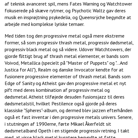
af teknisk avanceret spil, mens Fates Warning og Watchtower
fokuserede på skæve rytmer, og Psychotic Waltz gav deres
musik en insprøjtning psykedelia, og Queensrÿche begyndte at
arbejde med komplekse lyriske temaer.
Med tiden tog den progressive metal også mere ekstreme
former, så som progressiv thrash metal, progressiv dødsmetal,
progressiv black metal og så videre. Udover Watchtowers, der
gjorde flittigt brug af thrash metal elementer, er bands som
Voivod, Metallica (specielt på "Master of Puppets" og "...And
Justica for All"), Realm og danske Invocator kendte for at
fusionere progressive elementer of thrash metal. Bands som
Edge of Sanity og Atheist gav den progressive metal et nyt
pift med deres kombination af progressiv metal og
dødsmetal. Atheist tilføjede desuden fusionsjazz til deres
dødsmetalstil, hvilket Pestilence også gjorde på deres
klassiske "Spheres"-album, og dermed blev jazzen efterhånden
også et fast inventar i den progressive metals univers. Senere,
i stutningen af 1990erne, førte Mikael Åkerfeldt sit
dødsmetalband Opeth i en stigende progressiv retning. I takt
med, at visse black metal kusntere begyndte at fatte