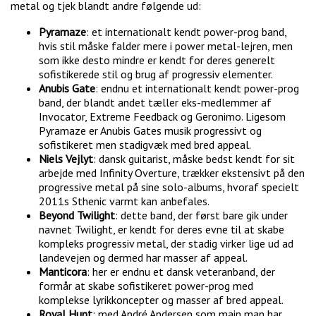
metal og tjek blandt andre følgende ud:
Pyramaze
: et internationalt kendt power-prog band,
hvis stil måske falder mere i power metal-lejren, men
som ikke desto mindre er kendt for deres generelt
sofistikerede stil og brug af progressiv elementer.
Anubis Gate
: endnu et internationalt kendt power-prog
band, der blandt andet tæller eks-medlemmer af
Invocator, Extreme Feedback og Geronimo. Ligesom
Pyramaze er Anubis Gates musik progressivt og
sofistikeret men stadigvæk med bred appeal.
Niels Vejlyt
: dansk guitarist, måske bedst kendt for sit
arbejde med Infinity Overture, trækker ekstensivt på den
progressive metal på sine solo-albums, hvoraf specielt
2011s Sthenic varmt kan anbefales.
Beyond Twilight
: dette band, der først bare gik under
navnet Twilight, er kendt for deres evne til at skabe
kompleks progressiv metal, der stadig virker lige ud ad
landevejen og dermed har masser af appeal.
Manticora
: her er endnu et dansk veteranband, der
formår at skabe sofistikeret power-prog med
komplekse lyrikkoncepter og masser af bred appeal.
Royal Hunt
: med André Andersen som main man har