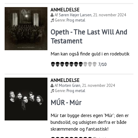
ANMELDELSE
Af
Søren Højer Larsen
,
21. november 2024
Genre:
Prog metal
Opeth - The Last Will And
Testament
Man kan også finde guld i en rodebutik
7/10
ANMELDELSE
Af
Morten Grøn
,
21. november 2024
Genre:
Prog metal
MÚR - Múr
Múr tør bygge deres egen 'Múr'; den er
bundsolid, og udsigten derfra er både
skræmmende og fantastisk!