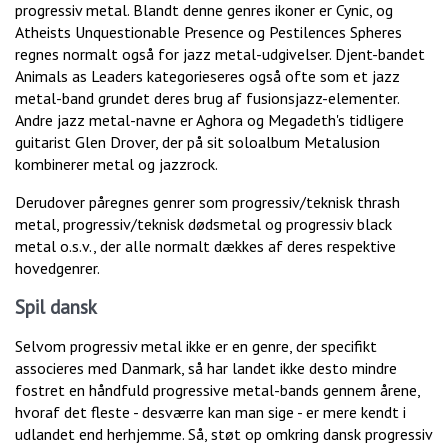
progressiv metal. Blandt denne genres ikoner er Cynic, og
Atheists Unquestionable Presence og Pestilences Spheres
regnes normalt også for jazz metal-udgivelser. Djent-bandet
Animals as Leaders kategorieseres også ofte som et jazz
metal-band grundet deres brug af fusionsjazz-elementer.
Andre jazz metal-navne er Aghora og Megadeth's tidligere
guitarist Glen Drover, der på sit soloalbum Metalusion
kombinerer metal og jazzrock.
Derudover påregnes genrer som progressiv/teknisk thrash
metal, progressiv/teknisk dødsmetal og progressiv black
metal o.s.v., der alle normalt dækkes af deres respektive
hovedgenrer.
Spil dansk
Selvom progressiv metal ikke er en genre, der specifikt
associeres med Danmark, så har landet ikke desto mindre
fostret en håndfuld progressive metal-bands gennem årene,
hvoraf det fleste - desværre kan man sige - er mere kendt i
udlandet end herhjemme. Så, støt op omkring dansk progressiv