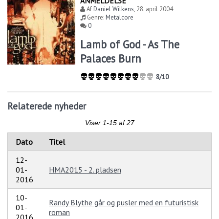
ANMELDELSE
Af
Daniel Wilkens
,
28. april 2004
Genre:
Metalcore
0
Lamb of God - As The
Palaces Burn
8/10
Relaterede nyheder
Viser 1-15 af 27
Dato
Titel
12-
01-
HMA2015 - 2. pladsen
2016
10-
Randy Blythe går og pusler med en futuristisk
01-
roman
2016