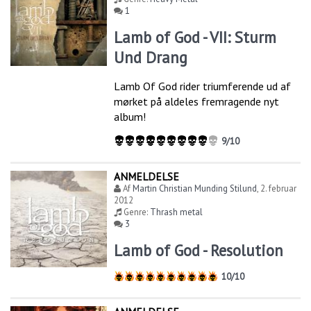
1
Lamb of God - VII: Sturm
Und Drang
Lamb Of God rider triumferende ud af
mørket på aldeles fremragende nyt
album!
9/10
ANMELDELSE
Af
Martin Christian Munding Stilund
,
2. februar
2012
Genre:
Thrash metal
3
Lamb of God - Resolution
10/10