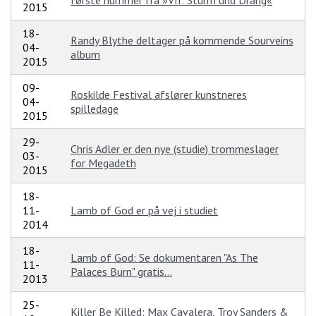
første nummer fra »VII: Sturm und Drang«
2015
18-
Randy Blythe deltager på kommende Sourveins
04-
album
2015
09-
Roskilde Festival afslører kunstneres
04-
spilledage
2015
29-
Chris Adler er den nye (studie) trommeslager
03-
for Megadeth
2015
18-
11-
Lamb of God er på vej i studiet
2014
18-
Lamb of God: Se dokumentaren "As The
11-
Palaces Burn" gratis...
2013
25-
Killer Be Killed: Max Cavalera, Troy Sanders &