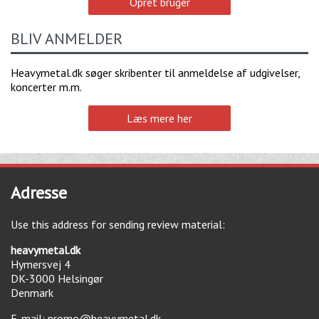
Opret bruger
BLIV ANMELDER
Heavymetal.dk søger skribenter til anmeldelse af udgivelser,
koncerter m.m.
Læs mere her
Adresse
Use this address for sending review material:
heavymetal.dk
Hymersvej 4
DK-3000
Helsingør
Denmark
E-mail:
promo@heavymetal.dk