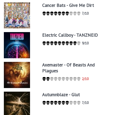
Cancer Bats - Give Me Dirt
7/10
Electric Callboy - TANZNEID
9/10
Axemaster - Of Beasts And
Plagues
2/10
Autumnblaze - Glut
7/10