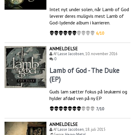
Intet nyt under solen, når Lamb of God
leverer deres muligvis mest Lamb of
God-lydende album i karrieren.
6/10
ANMELDELSE
Af
Lasse Jacobsen
,
10. november 2016
0
Lamb of God - The Duke
(EP)
Guds lam sætter fokus på leukæmi og
hylder afdød ven på ny EP
7/10
ANMELDELSE
Af
Lasse Jacobsen
,
18. juli 2015
Genre:
Heavy Metal