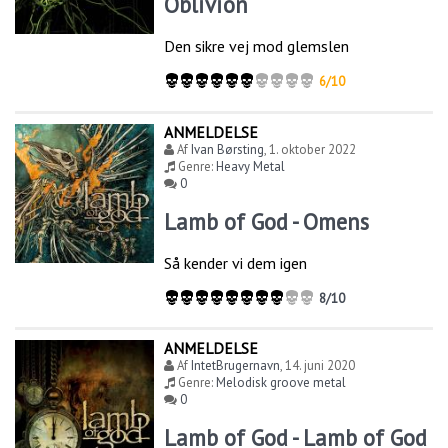
Oblivion
Den sikre vej mod glemslen
6/10
ANMELDELSE
Af
Ivan Børsting
,
1. oktober 2022
Genre:
Heavy Metal
0
Lamb of God - Omens
Så kender vi dem igen
8/10
ANMELDELSE
Af
IntetBrugernavn
,
14. juni 2020
Genre:
Melodisk groove metal
0
Lamb of God - Lamb of God