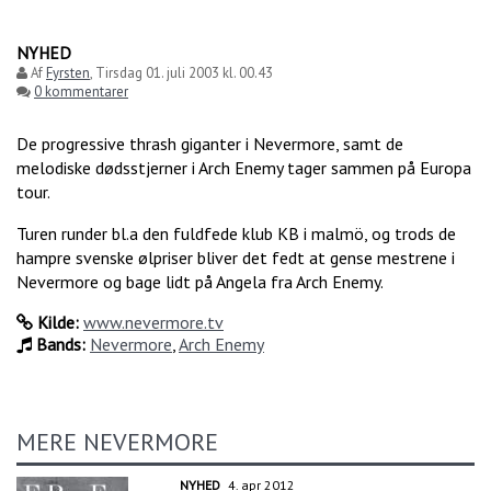
NYHED
Af
Fyrsten
,
Tirsdag 01. juli 2003 kl. 00.43
0 kommentarer
De progressive thrash giganter i Nevermore, samt de
melodiske dødsstjerner i Arch Enemy tager sammen på Europa
tour.
Turen runder bl.a den fuldfede klub KB i malmö, og trods de
hampre svenske ølpriser bliver det fedt at gense mestrene i
Nevermore og bage lidt på Angela fra Arch Enemy.
Kilde:
www.nevermore.tv
Bands:
Nevermore
,
Arch Enemy
MERE NEVERMORE
NYHED
4. apr 2012