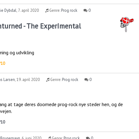
ie Dybdal
,
7. april 2020
Genre:
Prog rock
0
nturned - The Experimental
ning og udvikling
/10
as Larsen
,
19. april 2020
Genre:
Prog rock
0
ang at tage deres doomede prog-rock nye steder hen, og de
vejen.
/10
tBrugernavn
,
6. juni 2020
Genre:
Prog rock
0