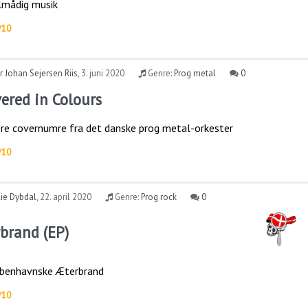
lmådig musik
/10
 Johan Sejersen Riis
,
3. juni 2020
Genre:
Prog metal
0
vered in Colours
re covernumre fra det danske prog metal-orkester
/10
ie Dybdal
,
22. april 2020
Genre:
Prog rock
0
brand (EP)
øbenhavnske Æterbrand
/10