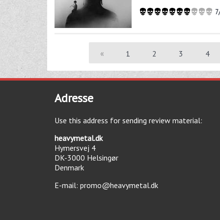
7
«
1
2
3
4
Adresse
Use this address for sending review material:
heavymetal.dk
Hymersvej 4
DK-3000
Helsingør
Denmark
E-mail:
promo@heavymetal.dk