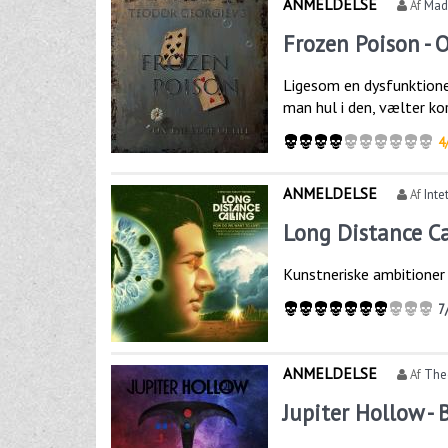
ANMELDELSE
Af
Mad
Frozen Poison - 
Ligesom en dysfunktione
man hul i den, vælter ko
4
ANMELDELSE
Af
Inte
Long Distance Ca
Kunstneriske ambitioner
7
ANMELDELSE
Af
The
Jupiter Hollow -