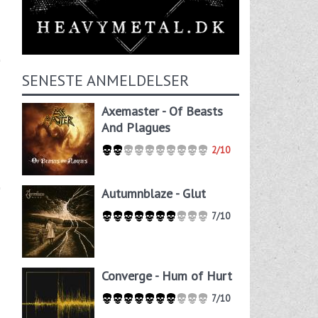
SENESTE ANMELDELSER
Axemaster - Of Beasts
And Plagues
2/10
Autumnblaze - Glut
7/10
Converge - Hum of Hurt
7/10