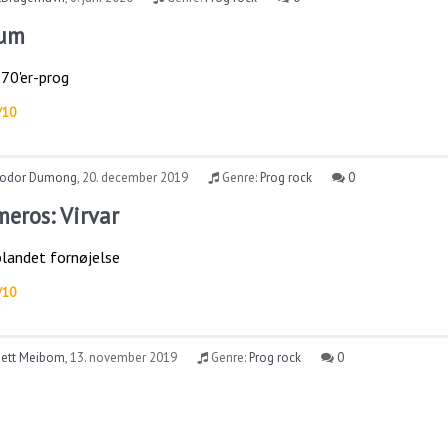
rum
 70'er-prog
/10
odor Dumong
,
20. december 2019
Genre:
Prog rock
0
meros: Virvar
blandet fornøjelse
/10
nett Meibom
,
13. november 2019
Genre:
Prog rock
0