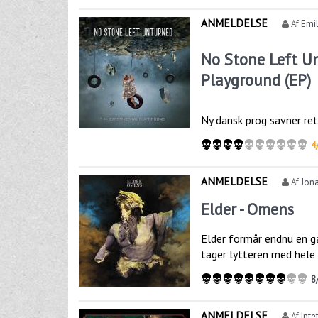
ANMELDELSE
Af
Emil
No Stone Left U
Playground (EP)
Ny dansk prog savner ret
4
ANMELDELSE
Af
Jon
Elder - Omens
Elder formår endnu en g
tager lytteren med hele 
8
ANMELDELSE
Af
Inte