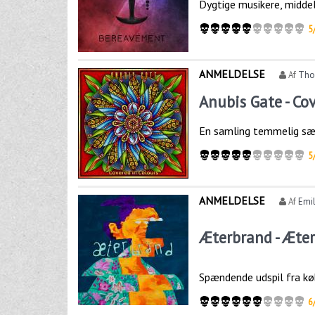
Dygtige musikere, midde
5
ANMELDELSE
Af
Thor
Anubis Gate - Co
En samling temmelig sæ
5
ANMELDELSE
Af
Emil
Æterbrand - Æter
Spændende udspil fra k
6