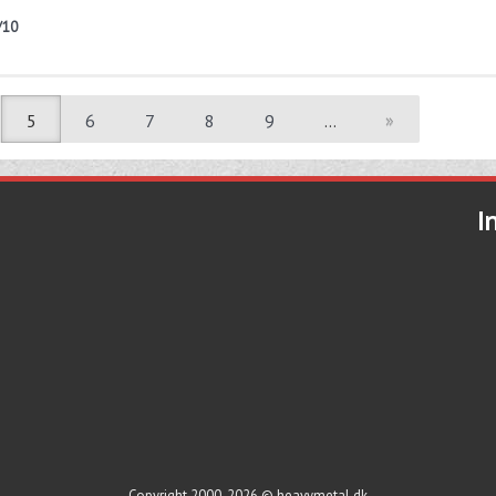
/10
5
6
7
8
9
…
»
I
Copyright 2000-2026 © heavymetal.dk