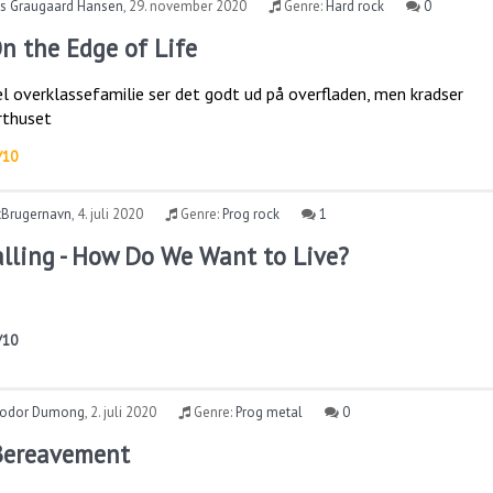
s Graugaard Hansen
,
29. november 2020
Genre:
Hard rock
0
On the Edge of Life
l overklassefamilie ser det godt ud på overfladen, men kradser
rthuset
/10
tBrugernavn
,
4. juli 2020
Genre:
Prog rock
1
lling - How Do We Want to Live?
/10
odor Dumong
,
2. juli 2020
Genre:
Prog metal
0
 Bereavement