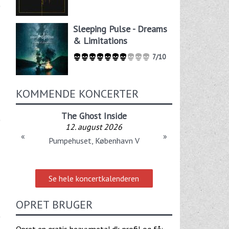
Sleeping Pulse - Dreams
& Limitations
7/10
KOMMENDE KONCERTER
The Ghost Inside
12. august 2026
«
»
Pumpehuset, København V
Se hele koncertkalenderen
OPRET BRUGER
Opret en gratis heavymetal.dk-profil og få: