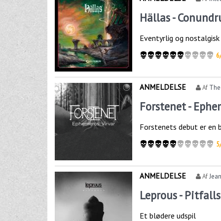
Hällas - Conund
Eventyrlig og nostalgisk
6
ANMELDELSE
Af
The
Forstenet - Ephe
Forstenets debut er en 
5
ANMELDELSE
Af
Jea
Leprous - Pitfalls
Et blødere udspil