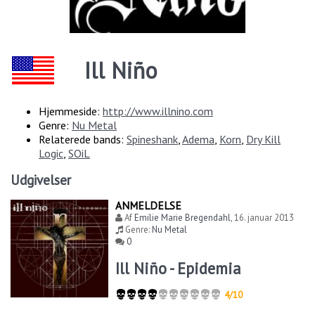
Ill Niño
Hjemmeside:
http://www.illnino.com
Genre:
Nu Metal
Relaterede bands:
Spineshank
,
Adema
,
Korn
,
Dry Kill
Logic
,
SOiL
Udgivelser
ANMELDELSE
Af
Emilie Marie Bregendahl
,
16. januar 2013
Genre:
Nu Metal
0
Ill Niño - Epidemia
4/10