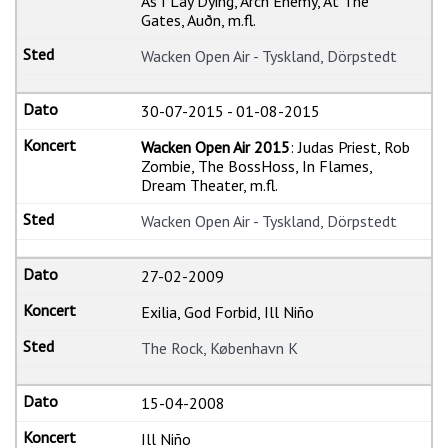
As I Lay Dying, Arch Enemy, At The
Gates, Auðn, m.fl.
Wacken Open Air - Tyskland, Dörpstedt
30-07-2015
-
01-08-2015
Wacken Open Air 2015
: Judas Priest, Rob
Zombie, The BossHoss, In Flames,
Dream Theater, m.fl.
Wacken Open Air - Tyskland, Dörpstedt
27-02-2009
Exilia, God Forbid, Ill Niño
The Rock, København K
15-04-2008
Ill Niño