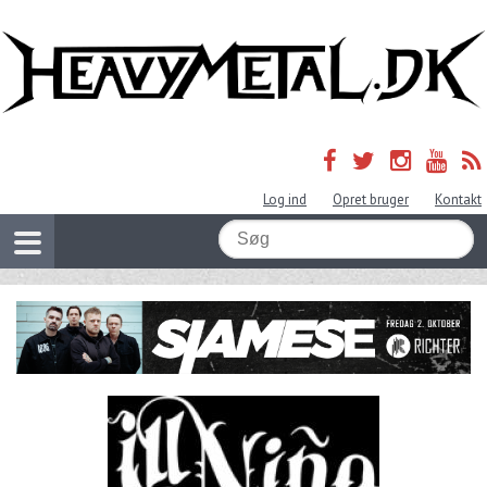
Log ind
Opret bruger
Kontakt