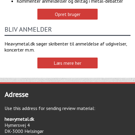
Kommentér anmeldelser og deltag i metal-debatter
Opret bruger
BLIV ANMELDER
Heavymetal.dk søger skribenter til anmeldelse af udgivelser,
koncerter m.m.
Læs mere her
Adresse
Use this address for sending review material:
heavymetal.dk
Hymersvej 4
DK-3000
Helsingør