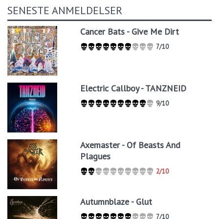
SENESTE ANMELDELSER
Cancer Bats - Give Me Dirt
7/10
Electric Callboy - TANZNEID
9/10
Axemaster - Of Beasts And
Plagues
2/10
Autumnblaze - Glut
7/10