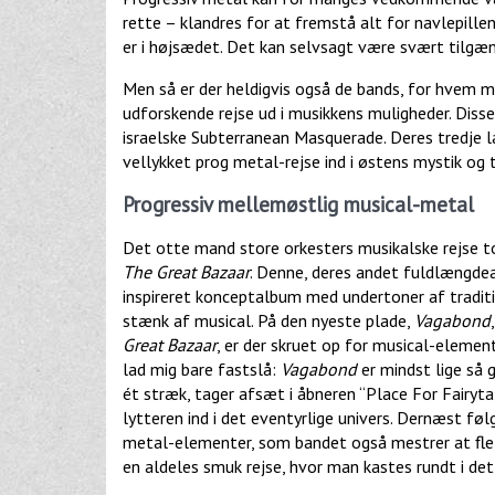
rette – klandres for at fremstå alt for navlepille
er i højsædet. Det kan selvsagt være svært tilgæng
Men så er der heldigvis også de bands, for hvem m
udforskende rejse ud i musikkens muligheder. Disse
israelske Subterranean Masquerade. Deres tredje l
vellykket prog metal-rejse ind i østens mystik og t
Progressiv mellemøstlig musical-metal
Det otte mand store orkesters musikalske rejse to
The Great Bazaar
. Denne, deres andet fuldlængdea
inspireret konceptalbum med undertoner af tradit
stænk af musical. På den nyeste plade,
Vagabond
Great Bazaar
, er der skruet op for musical-elemen
lad mig bare fastslå:
Vagabond
er mindst lige så 
ét stræk, tager afsæt i åbneren “Place For Fairytal
lytteren ind i det eventyrlige univers. Dernæst f
metal-elementer, som bandet også mestrer at flette
en aldeles smuk rejse, hvor man kastes rundt i det