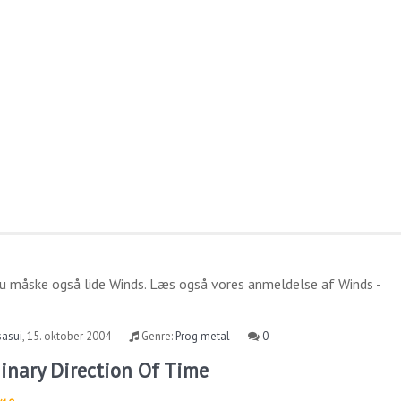
du måske også lide
Winds
. Læs også vores anmeldelse af
Winds -
sasui
,
15. oktober 2004
Genre:
Prog metal
0
inary Direction Of Time