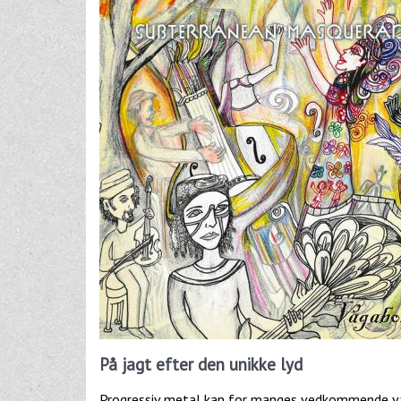
På jagt efter den unikke lyd
Progressiv metal kan for manges vedkommende vær