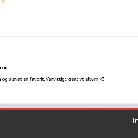
/10
n og
 og blevet en favorit. Vanvittigt kreativt album <3
I