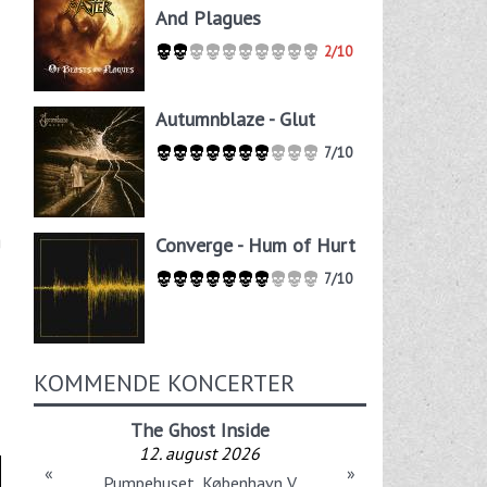
And Plagues
2/10
Autumnblaze - Glut
7/10
g
Converge - Hum of Hurt
7/10
KOMMENDE KONCERTER
The Ghost Inside
12. august 2026
«
»
Pumpehuset, København V