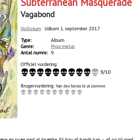
Subterranean Masquerade
Vagabond
ViciSolum
· Udkom
1. september 2017
Type:
Album
Genre:
Prog metal
Antal numre:
9
Officiel vurdering:
9
/
10
Brugervurdering:
Vær den første til at stemme.
e en svær nød at knække. Et hav af bands kan – af og til med