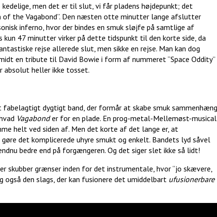
edelige, men det er til slut, vi får pladens højdepunkt; det
of the Vagabond”. Den næsten otte minutter lange afslutter
onisk inferno, hvor der bindes en smuk sløjfe på samtlige af
kun 47 minutter virker på dette tidspunkt til den korte side, da
tastiske rejse allerede slut, men sikke en rejse. Man kan dog
midt en tribute til David Bowie i form af nummeret “Space Oddity”
er absolut heller ikke tosset.
et fabelagtigt dygtigt band, der formår at skabe smuk sammenhæn
 hvad
Vagabond
er for en plade. En prog-metal-Mellemøst-musical
e helt ved siden af. Men det korte af det lange er, at
gøre det komplicerede uhyre smukt og enkelt. Bandets lyd såvel
ndnu bedre end på forgængeren. Og det siger slet ikke så lidt!
der skubber grænser inden for det instrumentale, hvor “jo skævere,
ig også den slags, der kan fusionere det umiddelbart
ufusionerbare