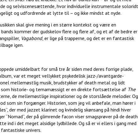
nde og selviscenesættende, hvor individuelle instrumentale solorid
eligt og udfordrende at lytte til – og ikke mindst at nyde.
usikken skal give mening i en større kontekst og være en
 bands kommer der gudskelov flere og flere af, og et af de bedre er
angspiller,
Vagabond
, er lige på trapperne, og det er en fantastisk
ilbage igen.
ppede umiddelbart for små tre år siden med deres forrige plade,
lbum, var et meget vellykket psykedelisk jazz-/avantgarde-
ionel mellemøstlig musik, brudstykker af death metal og lidt
, som historie- og temamæssigt er en direkte fortsættelse af
The
terne, de mellemøstlige inspirationer og de storslåede melodier. Og
god som sin forgænger. Historien, som jeg vil anbefale, man hører i
es”, der med jazzet klarinet og kvindelig skønsang på hindi hiver
ølger “Nomad”, der på glimrende facon viser smagsprøver på de death
 ind i det meget alsidige lydbillede. Og så er vi ellers i gang med
 fantastiske univers.