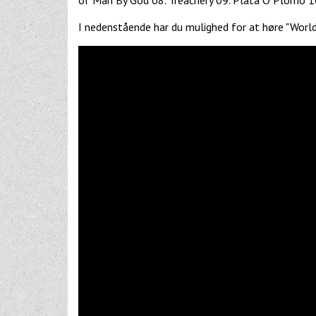
I nedenstående har du mulighed for at høre "Worl