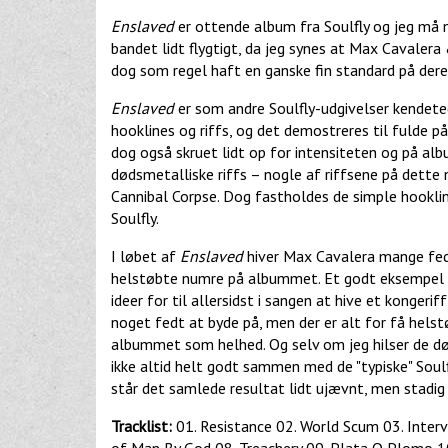
Enslaved
er ottende album fra Soulfly og jeg må n
bandet lidt flygtigt, da jeg synes at Max Cavalera 
dog som regel haft en ganske fin standard på der
Enslaved
er som andre Soulfly-udgivelser kendeteg
hooklines og riffs, og det demostreres til fulde p
dog også skruet lidt op for intensiteten og på al
dødsmetalliske riffs – nogle af riffsene på det
Cannibal Corpse. Dog fastholdes de simple hookli
Soulfly.
I løbet af
Enslaved
hiver Max Cavalera mange fed
helstøbte numre på albummet. Et godt eksempel er 
ideer for til allersidst i sangen at hive et konger
noget fedt at byde på, men der er alt for få helst
albummet som helhed. Og selv om jeg hilser de dø
ikke altid helt godt sammen med de "typiske" Soulf
står det samlede resultat lidt ujævnt, men stadig 
Tracklist:
01. Resistance 02. World Scum 03. Interv
of Man By God 08. Treachery 09. Plata O Plomo 1