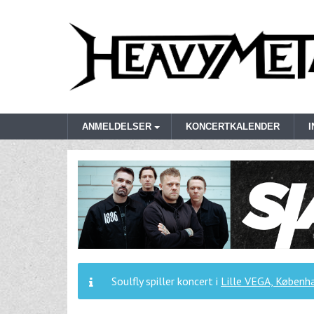
ANMELDELSER
KONCERTKALENDER
Soulfly spiller koncert i
Lille VEGA, Københ