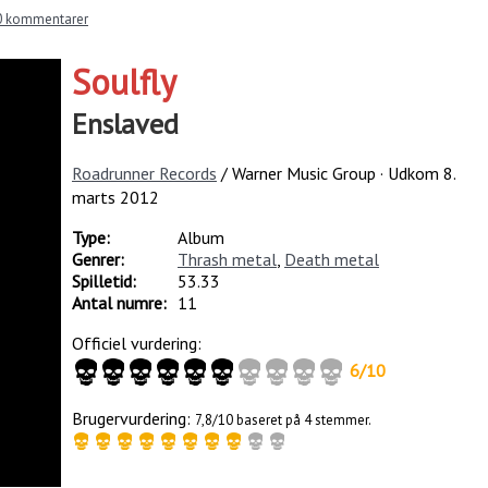
0 kommentarer
Soulfly
Enslaved
Roadrunner Records
/ Warner Music Group · Udkom
8.
marts 2012
Type:
Album
Genrer:
Thrash metal
,
Death metal
Spilletid:
53.33
Antal numre:
11
Officiel vurdering:
6
/
10
Brugervurdering:
7,8/10 baseret på 4 stemmer.