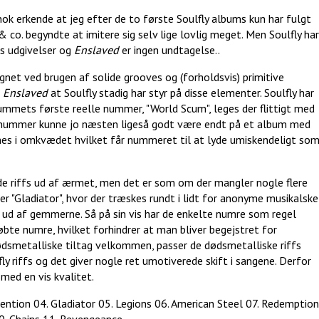
ok erkende at jeg efter de to første Soulfly albums kun har fulgt
& co. begyndte at imitere sig selv lige lovlig meget. Men Soulfly har
es udgivelser og
Enslaved
er ingen undtagelse..
net ved brugen af solide grooves og (forholdsvis) primitive
å
Enslaved
at Soulfly stadig har styr på disse elementer. Soulfly har
bummets første reelle nummer, "World Scum", leges der flittigt med
te nummer kunne jo næsten ligeså godt være endt på et album med
nes i omkvædet hvilket får nummeret til at lyde umiskendeligt so
e riffs ud af ærmet, men det er som om der mangler nogle flere
"Gladiator", hvor der træskes rundt i lidt for anonyme musikalske
iff ud af gemmerne. Så på sin vis har de enkelte numre som regel
øbte numre, hvilket forhindrer at man bliver begejstret for
dsmetalliske tiltag velkommen, passer de dødsmetalliske riffs
ly riffs og det giver nogle ret umotiverede skift i sangene. Derfor
med en vis kvalitet.
ention 04. Gladiator 05. Legions 06. American Steel 07. Redemption
0. Chains 11. Revengeance