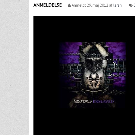
ANMELDELSE
Anmeldt
29. maj 2012
af
larshj