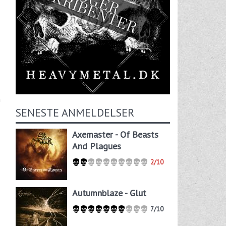
m
SENESTE ANMELDELSER
Axemaster - Of Beasts
And Plagues
2/10
Autumnblaze - Glut
7/10