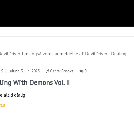
evilDriver
. Læs også vores anmeldelse af
DevilDriver - Dealing
 S. Lillelund
,
3. juni 2023
Genre:
Groove
0
aling With Demons Vol. II
e altid dårlig
/10