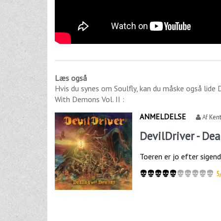
Læs også
Hvis du synes om
Soulfly
, kan du måske også lide
D
With Demons Vol. II
:
ANMELDELSE
Af
Kent
DevilDriver - De
Toeren er jo efter sigend
5