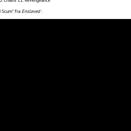
d Scum" fra
Enslaved
: