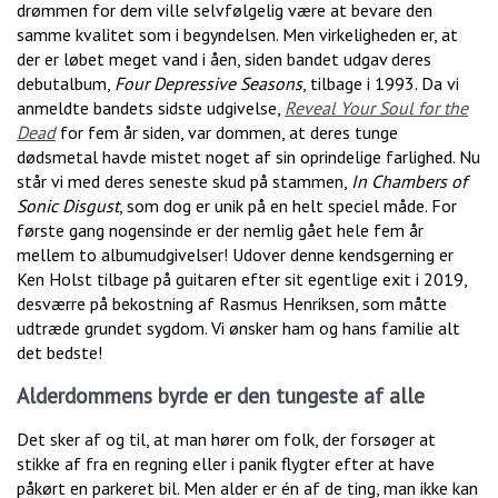
drømmen for dem ville selvfølgelig være at bevare den
samme kvalitet som i begyndelsen. Men virkeligheden er, at
der er løbet meget vand i åen, siden bandet udgav deres
debutalbum,
Four Depressive Seasons
, tilbage i 1993. Da vi
anmeldte bandets sidste udgivelse,
Reveal Your Soul for the
Dead
for fem år siden, var dommen, at deres tunge
dødsmetal havde mistet noget af sin oprindelige farlighed. Nu
står vi med deres seneste skud på stammen,
In Chambers of
Sonic Disgust
, som dog er unik på en helt speciel måde. For
første gang nogensinde er der nemlig gået hele fem år
mellem to albumudgivelser! Udover denne kendsgerning er
Ken Holst tilbage på guitaren efter sit egentlige exit i 2019,
desværre på bekostning af Rasmus Henriksen, som måtte
udtræde grundet sygdom. Vi ønsker ham og hans familie alt
det bedste!
Alderdommens byrde er den tungeste af alle
Det sker af og til, at man hører om folk, der forsøger at
stikke af fra en regning eller i panik flygter efter at have
påkørt en parkeret bil. Men alder er én af de ting, man ikke kan