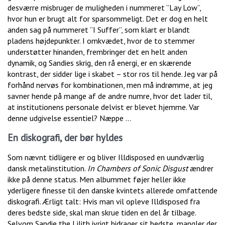
desværre misbruger de muligheden i nummeret ”Lay Low”,
hvor hun er brugt alt for sparsommeligt. Det er dog en helt
anden sag på nummeret ”I Suffer”, som klart er blandt
pladens højdepunkter. I omkvædet, hvor de to stemmer
understøtter hinanden, frembringer det en helt anden
dynamik, og Sandies skrig, den rå energi, er en skærende
kontrast, der sidder lige i skabet – stor ros til hende. Jeg var på
forhånd nervøs for kombinationen, men må indrømme, at jeg
savner hende på mange af de andre numre, hvor det lader til,
at institutionens personale delvist er blevet hjemme. Var
denne udgivelse essentiel? Næppe …
En diskografi, der bør hyldes
Som nævnt tidligere er og bliver Illdisposed en uundværlig
dansk metalinstitution.
In Chambers of Sonic Disgust
ændrer
ikke på denne status. Men albummet føjer heller ikke
yderligere finesse til den danske kvintets allerede omfattende
diskografi. Ærligt talt: Hvis man vil opleve Illdisposed fra
deres bedste side, skal man skrue tiden en del år tilbage.
Selvom Sandie the Lilith ivrigt bidrager sit bedste, mangler der