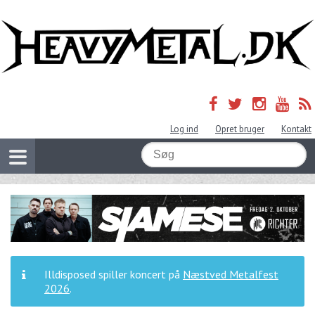
Log ind
Opret bruger
Kontakt
Illdisposed spiller koncert på
Næstved Metalfest
2026
.