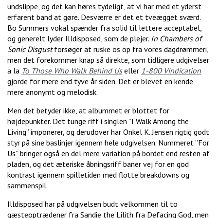
undslippe, og det kan høres tydeligt, at vi har med et yderst
erfarent band at gøre. Desværre er det et tveægget sværd.
Bo Summers vokal spænder fra solid til lettere acceptabel,
og generelt lyder Illdisposed, som de plejer.
In Chambers of
Sonic Disgust
forsøger at ruske os op fra vores dagdrømmeri,
men det forekommer knap så direkte, som tidligere udgivelser
a la
To Those Who Walk Behind Us
eller
1-800 Vindication
gjorde for mere end tyve år siden. Det er blevet en kende
mere anonymt og melodisk.
Men det betyder ikke, at albummet er blottet for
højdepunkter. Det tunge riff i singlen ”I Walk Among the
Living” imponerer, og derudover har Onkel K. Jensen rigtig godt
styr på sine baslinjer igennem hele udgivelsen. Nummeret ”For
Us” bringer også en del mere variation på bordet end resten af
pladen, og det æteriske åbningsriff baner vej for en god
kontrast igennem spilletiden med flotte breakdowns og
sammenspil.
Illdisposed har på udgivelsen budt velkommen til to
gæsteoptrædener fra Sandie the Lilith fra Defacing God, men