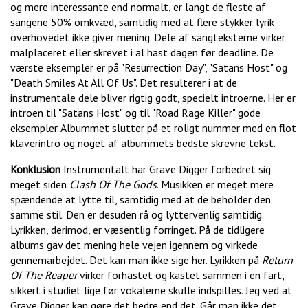
og mere interessante end normalt, er langt de fleste af
sangene 50% omkvæd, samtidig med at flere stykker lyrik
overhovedet ikke giver mening. Dele af sangteksterne virker
malplaceret eller skrevet i al hast dagen før deadline. De
værste eksempler er på "Resurrection Day", "Satans Host" og
"Death Smiles At All Of Us". Det resulterer i at de
instrumentale dele bliver rigtig godt, specielt introerne. Her er
introen til "Satans Host" og til "Road Rage Killer" gode
eksempler. Albummet slutter på et roligt nummer med en flot
klaverintro og noget af albummets bedste skrevne tekst.
Konklusion
Instrumentalt har Grave Digger forbedret sig
meget siden
Clash Of The Gods
. Musikken er meget mere
spændende at lytte til, samtidig med at de beholder den
samme stil. Den er desuden rå og lyttervenlig samtidig.
Lyrikken, derimod, er væsentlig forringet. På de tidligere
albums gav det mening hele vejen igennem og virkede
gennemarbejdet. Det kan man ikke sige her. Lyrikken på
Return
Of The Reaper
virker forhastet og kastet sammen i en fart,
sikkert i studiet lige før vokalerne skulle indspilles. Jeg ved at
Grave Digger kan gøre det bedre end det. Går man ikke det