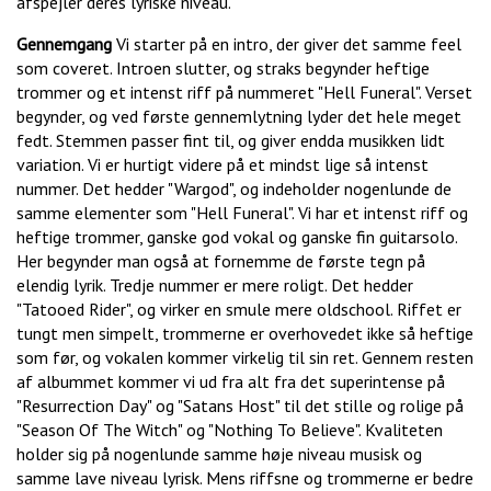
afspejler deres lyriske niveau.
Gennemgang
Vi starter på en intro, der giver det samme feel
som coveret. Introen slutter, og straks begynder heftige
trommer og et intenst riff på nummeret "Hell Funeral". Verset
begynder, og ved første gennemlytning lyder det hele meget
fedt. Stemmen passer fint til, og giver endda musikken lidt
variation. Vi er hurtigt videre på et mindst lige så intenst
nummer. Det hedder "Wargod", og indeholder nogenlunde de
samme elementer som "Hell Funeral". Vi har et intenst riff og
heftige trommer, ganske god vokal og ganske fin guitarsolo.
Her begynder man også at fornemme de første tegn på
elendig lyrik. Tredje nummer er mere roligt. Det hedder
"Tatooed Rider", og virker en smule mere oldschool. Riffet er
tungt men simpelt, trommerne er overhovedet ikke så heftige
som før, og vokalen kommer virkelig til sin ret. Gennem resten
af albummet kommer vi ud fra alt fra det superintense på
"Resurrection Day" og "Satans Host" til det stille og rolige på
"Season Of The Witch" og "Nothing To Believe". Kvaliteten
holder sig på nogenlunde samme høje niveau musisk og
samme lave niveau lyrisk. Mens riffsne og trommerne er bedre