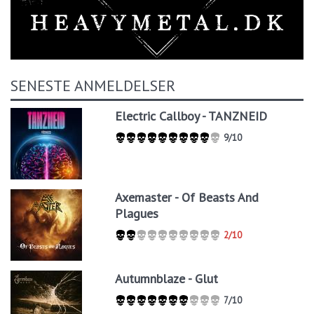
SENESTE ANMELDELSER
Electric Callboy - TANZNEID
9/10
Axemaster - Of Beasts And
Plagues
2/10
Autumnblaze - Glut
7/10