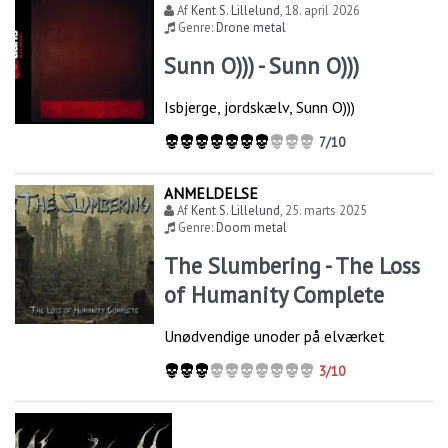
Af
Kent S. Lillelund
,
18. april 2026
Genre:
Drone metal
Sunn O))) - Sunn O)))
Isbjerge, jordskælv, Sunn O)))
7/10
ANMELDELSE
Af
Kent S. Lillelund
,
25. marts 2025
Genre:
Doom metal
The Slumbering - The Loss
of Humanity Complete
Unødvendige unoder på elværket
3/10