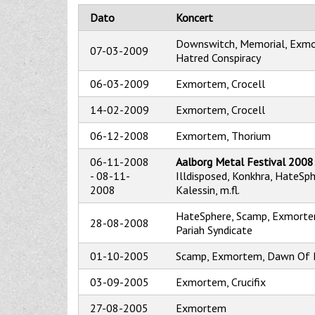
Dato
Koncert
Downswitch, Memorial, Exm
07-03-2009
Hatred Conspiracy
06-03-2009
Exmortem, Crocell
14-02-2009
Exmortem, Crocell
06-12-2008
Exmortem, Thorium
06-11-2008
Aalborg Metal Festival 2008
-
08-11-
Illdisposed, Konkhra, HateSp
2008
Kalessin, m.fl.
HateSphere, Scamp, Exmorte
28-08-2008
Pariah Syndicate
01-10-2005
Scamp, Exmortem, Dawn Of 
03-09-2005
Exmortem, Crucifix
27-08-2005
Exmortem