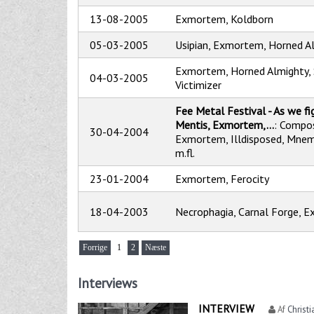
13-08-2005
Exmortem, Koldborn
05-03-2005
Usipian, Exmortem, Horned A
Exmortem, Horned Almighty, 
04-03-2005
Victimizer
Fee Metal Festival - As we f
Mentis, Exmortem,...
: Compo
30-04-2004
Exmortem, Illdisposed, Mnem
m.fl.
23-01-2004
Exmortem, Ferocity
18-04-2003
Necrophagia, Carnal Forge, 
Forrige
1
2
Næste
Interviews
INTERVIEW
Af
Christi