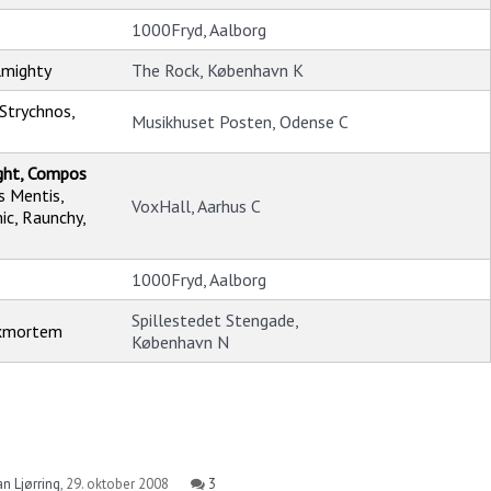
1000Fryd, Aalborg
lmighty
The Rock, København K
Strychnos,
Musikhuset Posten, Odense C
ight, Compos
s Mentis,
VoxHall, Aarhus C
ic, Raunchy,
1000Fryd, Aalborg
Spillestedet Stengade,
Exmortem
København N
an Ljørring
,
29. oktober 2008
3