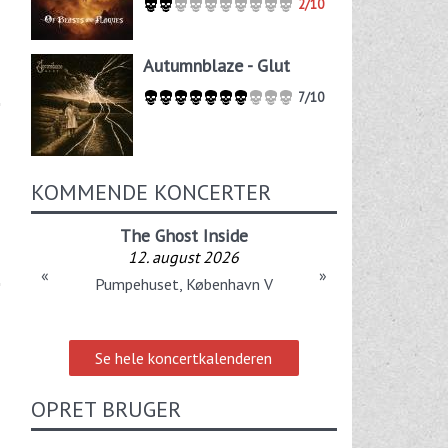
2/10
Autumnblaze - Glut
7/10
KOMMENDE KONCERTER
The Ghost Inside
12. august 2026
«
»
Pumpehuset, København V
Se hele koncertkalenderen
OPRET BRUGER