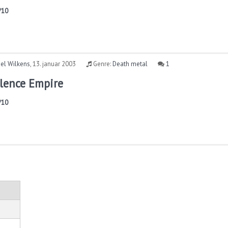
/10
el Wilkens
,
13. januar 2003
Genre:
Death metal
1
ilence Empire
/10