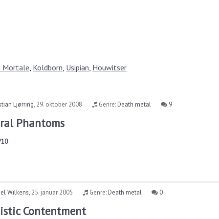
s Mortale
,
Koldborn
,
Usipian
,
Houwitser
stian Ljørring
,
29. oktober 2008
Genre:
Death metal
9
eral Phantoms
/10
el Wilkens
,
25. januar 2005
Genre:
Death metal
0
listic Contentment