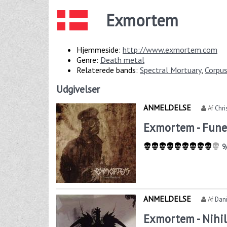
Exmortem
Hjemmeside:
http://www.exmortem.com
Genre:
Death metal
Relaterede bands:
Spectral Mortuary
,
Corpu
Udgivelser
ANMELDELSE
Af
Chri
Exmortem - Fun
9
ANMELDELSE
Af
Dani
Exmortem - Nihi