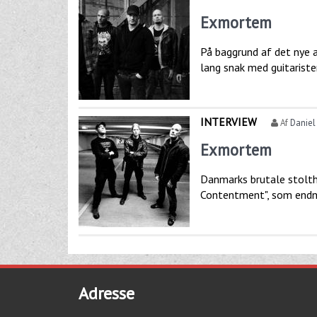
Exmortem
På baggrund af det nye 
lang snak med guitariste
INTERVIEW
Af
Daniel
Exmortem
Danmarks brutale stolthe
Contentment", som endnu
Adresse