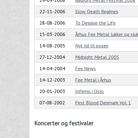
29-09-2008
Aalborg Metal Festival 2008
22-11-2006
Slow Death Regimes
28-08-2006
To Despise the Life
15-03-2006
Århus Fee Metal lukker og slu
14-08-2005
Nyt ild til posen
27-12-2004
Midnight Metal 2005
14-04-2004
Fee News
14-12-2003
Fee Metal i Århus
20-01-2003
Inferno i Oslo
07-08-2002
First Blood Denmark Vol. 1
Koncerter og festivaler