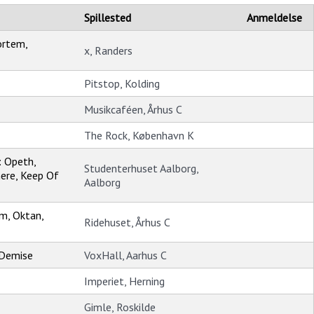
Spillested
Anmeldelse
ortem,
x, Randers
Pitstop, Kolding
Musikcaféen, Århus C
The Rock, København K
: Opeth,
Studenterhuset Aalborg,
here, Keep Of
Aalborg
m, Oktan,
Ridehuset, Århus C
Demise
VoxHall, Aarhus C
Imperiet, Herning
Gimle, Roskilde