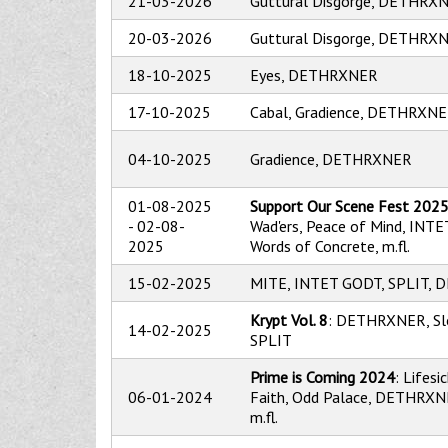
21-03-2026
Guttural Disgorge, DETHRX
20-03-2026
Guttural Disgorge, DETHRX
18-10-2025
Eyes, DETHRXNER
17-10-2025
Cabal, Gradience, DETHRXN
04-10-2025
Gradience, DETHRXNER
01-08-2025
Support Our Scene Fest 202
-
02-08-
Wad'ers, Peace of Mind, INT
2025
Words of Concrete, m.fl.
15-02-2025
MITE, INTET GODT, SPLIT,
Krypt Vol. 8
: DETHRXNER, Slo
14-02-2025
SPLIT
Prime is Coming 2024
: Lifesi
06-01-2024
Faith, Odd Palace, DETHRXNE
m.fl.