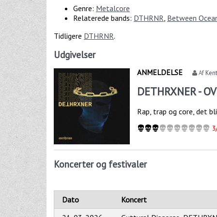
Genre:
Metalcore
Relaterede bands:
DTHRNR
,
Between Ocea
Tidligere
DTHRNR
.
Udgivelser
ANMELDELSE
Af
Kent
DETHRXNER - O
Rap, trap og core, det b
3
Koncerter og festivaler
Dato
Koncert