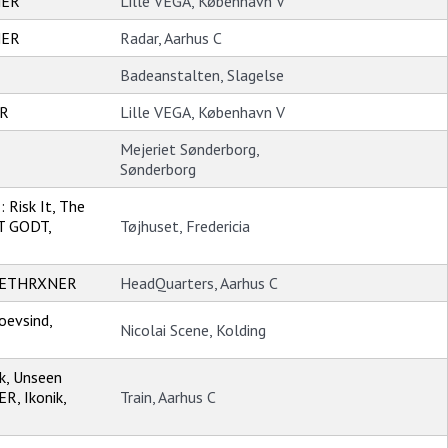
NER
Lille VEGA, København V
NER
Radar, Aarhus C
Badeanstalten, Slagelse
ER
Lille VEGA, København V
Mejeriet Sønderborg,
Sønderborg
5
: Risk It, The
ET GODT,
Tøjhuset, Fredericia
 DETHRXNER
HeadQuarters, Aarhus C
evsind,
Nicolai Scene, Kolding
ck, Unseen
R, Ikonik,
Train, Aarhus C