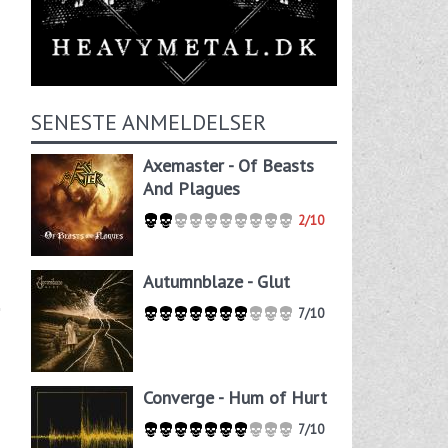
SENESTE ANMELDELSER
Axemaster - Of Beasts
And Plagues
2/10
Autumnblaze - Glut
7/10
Converge - Hum of Hurt
7/10