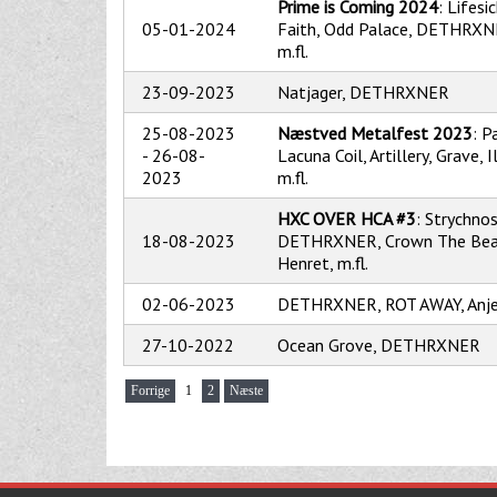
Prime is Coming 2024
: Lifesi
05-01-2024
Faith, Odd Palace, DETHRXNE
m.fl.
23-09-2023
Natjager, DETHRXNER
25-08-2023
Næstved Metalfest 2023
: P
-
26-08-
Lacuna Coil, Artillery, Grave, I
2023
m.fl.
HXC OVER HCA #3
: Strychnos
18-08-2023
DETHRXNER, Crown The Beas
Henret, m.fl.
02-06-2023
DETHRXNER, ROT AWAY, Anje
27-10-2022
Ocean Grove, DETHRXNER
Forrige
1
2
Næste