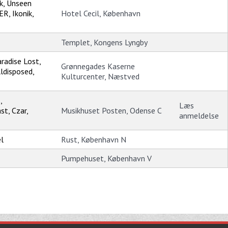
ck, Unseen
R, Ikonik,
Hotel Cecil, København
Templet, Kongens Lyngby
aradise Lost,
Grønnegades Kaserne
lldisposed,
Kulturcenter, Næstved
,
Læs
t, Czar,
Musikhuset Posten, Odense C
anmeldelse
l
Rust, København N
Pumpehuset, København V