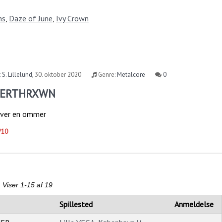
ns
,
Daze of June
,
Ivy Crown
 S. Lillelund
,
30. oktober 2020
Genre:
Metalcore
0
VERTHRXWN
liver en ommer
/10
Viser 1-15 af 19
Spillested
Anmeldelse