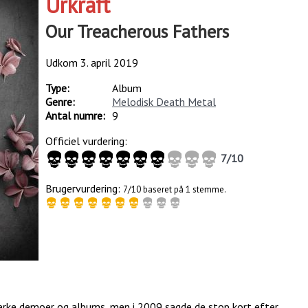
Urkraft
Our Treacherous Fathers
Udkom
3. april 2019
Type:
Album
Genre:
Melodisk Death Metal
Antal numre:
9
Officiel vurdering:
7
/
10
Brugervurdering:
7/10 baseret på 1 stemme.
tærke demoer og albums, men i 2009 sagde de stop kort efter