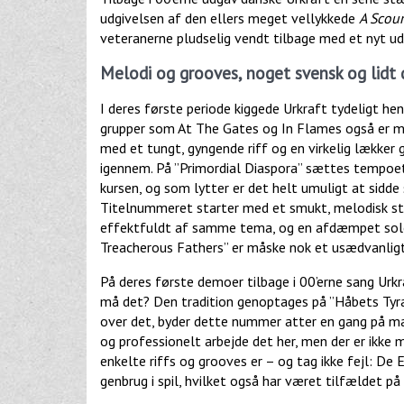
udgivelsen af den ellers meget vellykkede
A Scou
veteranerne pludselig vendt tilbage med et nyt ud
Melodi og grooves, noget svensk og lidt
I deres første periode kiggede Urkraft tydeligt h
grupper som At The Gates og In Flames også er me
med et tungt, gyngende riff og en virkelig lækker 
igennem. På ”Primordial Diaspora” sættes tempoet 
kursen, og som lytter er det helt umuligt at sidde 
Titelnummeret starter med et smukt, melodisk sty
effektfuldt af samme tema, og en afdæmpet solo u
Treacherous Fathers” er måske nok et usædvanlig
På deres første demoer tilbage i 00’erne sang Urkr
må det? Den tradition genoptages på ”Håbets Tyra
over det, byder dette nummer atter en gang på mas
og professionelt arbejde det her, men der er ikke 
enkelte riffs og grooves er – og tag ikke fejl: De 
genbrug i spil, hvilket også har været tilfældet på 