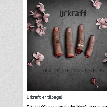
Urkraft er tilbage!
Tilbage i 00’erne udgav danske Urkraft en serie s