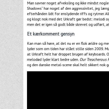
Man savner noget afveksling og ikke mindst nogl
Shadows” har noget af den aggressivitet, jeg læn
efterhånden lidt for enslydende riffs og rytmer.
og klogt nok med det Urkraft gør bedst: melodi og 
men det er igen så godt både skrevet og udført, 
Et kærkomment gensyn
Kan man så høre, at det nu er en flok ældre og mer
lyder som om tiden har stået stille siden 2009. Musi
at Urkraft helt har droppet brugen af keyboards. O
melodød lyder klart bedre uden.
Our Treacherous 
og den danske metal-scene skal helt sikkert nok gø