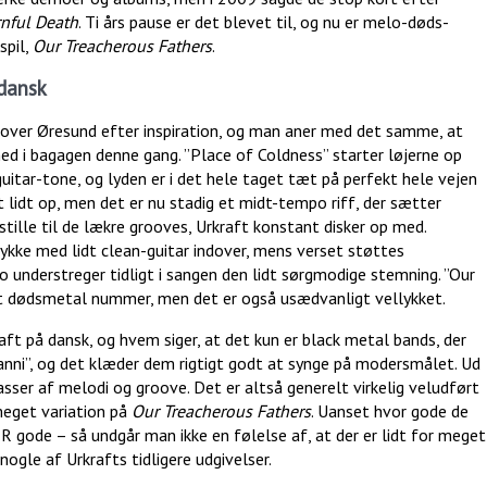
rnful Death
. Ti års pause er det blevet til, og nu er melo-døds-
spil,
Our Treacherous Fathers
.
 dansk
enover Øresund efter inspiration, og man aner med det samme, at
d i bagagen denne gang. ”Place of Coldness” starter løjerne op
guitar-tone, og lyden er i det hele taget tæt på perfekt hele vejen
lidt op, men det er nu stadig et midt-tempo riff, der sætter
stille til de lækre grooves, Urkraft konstant disker op med.
kke med lidt clean-guitar indover, mens verset støttes
nderstreger tidligt i sangen den lidt sørgmodige stemning. ”Our
t dødsmetal nummer, men det er også usædvanligt vellykket.
aft på dansk, og hvem siger, at det kun er black metal bands, der
nni”, og det klæder dem rigtigt godt at synge på modersmålet. Ud
ser af melodi og groove. Det er altså generelt virkelig veludført
meget variation på
Our Treacherous Fathers
. Uanset hvor gode de
ER gode – så undgår man ikke en følelse af, at der er lidt for meget
nogle af Urkrafts tidligere udgivelser.