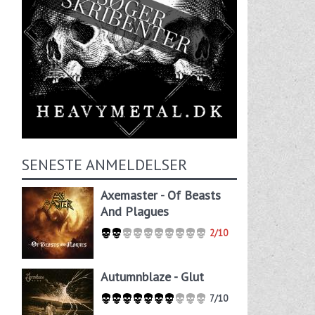
SENESTE ANMELDELSER
Axemaster - Of Beasts
And Plagues
2/10
Autumnblaze - Glut
7/10