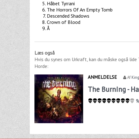
Håbet Tyrrani
The Horrors Of An Empty Tomb
Descended Shadows
Crown of Blood
Å
Læs også
Hvis du synes om
Urkraft
, kan du måske også lide
Horde
:
ANMELDELSE
Af
Kin
The Burning - Ha
9