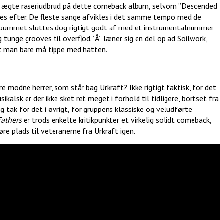
e ægte raseriudbrud på dette comeback album, selvom ”Descended
ges efter. De fleste sange afvikles i det samme tempo med de
 Albummet sluttes dog rigtigt godt af med et instrumentalnummer
tunge grooves til overflod. ”Å” læner sig en del op ad Soilwork,
at man bare må tippe med hatten.
e modne herrer, som står bag Urkraft? Ikke rigtigt faktisk, for det
kalsk er der ikke sket ret meget i forhold til tidligere, bortset fra
g tak for det i øvrigt, for gruppens klassiske og veludførte
Fathers
er trods enkelte kritikpunkter et virkelig solidt comeback,
re plads til veteranerne fra Urkraft igen.