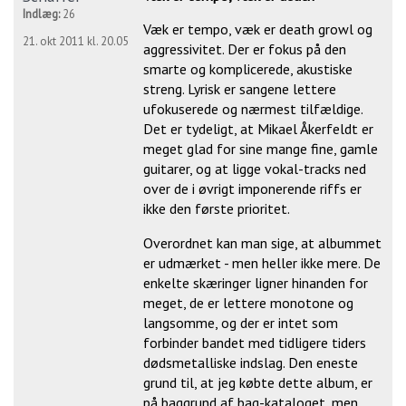
Indlæg:
26
Væk er tempo, væk er death growl og
21. okt 2011 kl. 20.05
aggressivitet. Der er fokus på den
smarte og komplicerede, akustiske
streng. Lyrisk er sangene lettere
ufokuserede og nærmest tilfældige.
Det er tydeligt, at Mikael Åkerfeldt er
meget glad for sine mange fine, gamle
guitarer, og at ligge vokal-tracks ned
over de i øvrigt imponerende riffs er
ikke den første prioritet.
Overordnet kan man sige, at albummet
er udmærket - men heller ikke mere. De
enkelte skæringer ligner hinanden for
meget, de er lettere monotone og
langsomme, og der er intet som
forbinder bandet med tidligere tiders
dødsmetalliske indslag. Den eneste
grund til, at jeg købte dette album, er
på baggrund af bag-kataloget, men