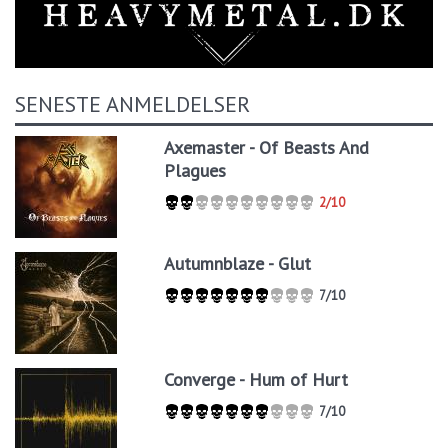
SENESTE ANMELDELSER
Axemaster - Of Beasts And
Plagues
2/10
Autumnblaze - Glut
7/10
Converge - Hum of Hurt
7/10