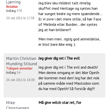
Ljørring
Jeg blev sku mildest talt rimelig
Redaktør
skuffet med Heritage og syntes han
Indlæg:
378
har sunget bedre og mere spændende...
20. okt 2011 kl. 17.38
Er vi ovre i det mere stille, så hør Face
of Melinda eller Burden... der syntes
jeg at han brillierer!!
Men men men.. rigtig god anmeldelse,
er blot bare ikke enig :)
Martin Christian
Jeg giver dig ret i The evil
Munding Stilund
Jeg giver dig ret i The evil and death!
Tidligere anmelder
Men denne omgang er det ikke Opeth
Indlæg:
54
der kommer med den! Jeg har det nok
20. okt 2011 kl. 18.00
på samme måde med Mastodon som
du har med Opeth! Så forstår dig!!!
Mike
Må give witch star ret, for
Christiansen