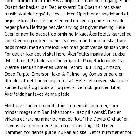
som summer ud af min B&W højttaler. I denne omgang er det
Opeth der basker løs. Det er svært! Da Opeth er ret svær
musik, skal det også lyttes til. Men Opeth er et snydeband af
højeste karakter. De tager én ved næsen og griner imens de
peger på en. Heritage betyder arv, og det giver mening. Hele
Cden er nemlig bygget op omkring Mikael Åkerfeldts kærlighed
for 70er prog rockens bands. Så hvis man tror man skal høre
døds metal med en melodi, kan man godt vende snuden væk,
for det er ikke det vi skal høre! Åkerfeldts inspiration stikker
dybt i hans LP plade samling er gamle Prog Rock bands fra
70erne. Her kan nævnes Camel, Jethro Tull, King Crimson,
Deep Purple, Emerson, lake & Palmer og Comus er bare en
lille del af det han er inspireret af. Hele det univers skal man
kunne forstå og holde af, og det er vel nok grunden til at
Åkerfeldt har lavet denne plade.
Heritage starter op med et instrumentalt nummer, som
minder meget om "Jan Johansons - Jazz på svensk". Det er
virkelig et rart nummer og meget flot. "The Devils Orchad" er
skivens track nummer 2, og nu er stilen lagt! Dette er
Rammen for denne plade, nu kan alt ske. Dette nummer er for