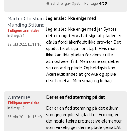
Schaffer gav Opeth - Heritage
4/10
.
Martin Christian
Jeg er slet ikke enige med
Munding Stilund
Jeg er slet ikke enige med jer. Syntes
Tidligere anmelder
det er noget vrøvl at sige at pladen er
Indlæg:
54
dårlig fordi åkerfeldt ikke growler. Det
22. okt 2011 kl. 11.16
spadestik et sgu for slapt. Hvis man
ikke kan lide pladen for dens stille
atmosfære, fint. Men come on, det er
sgu en ærlig plade. Og heldigvis kan
Åkerfeldt andet at growle og spille
death metal. Men smag og behag...
Winterlife
Der er en fed stemning på det
Tidligere anmelder
Der er en fed stemning på det album
Indlæg:
16
som jeg er yderst glad for. For mig er
23. okt 2011 kl. 13.40
der nogle lækre progressive elementer
som virkelig gør denne plade genial. At