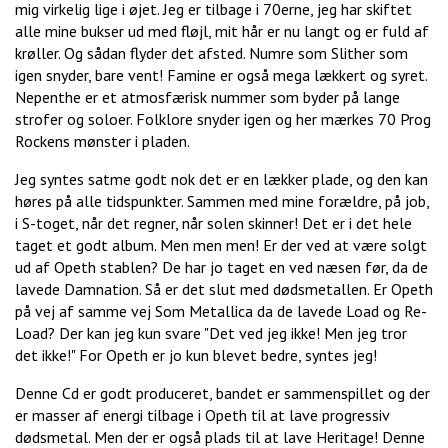
mig virkelig lige i øjet. Jeg er tilbage i 70erne, jeg har skiftet
alle mine bukser ud med fløjl, mit hår er nu langt og er fuld af
krøller. Og sådan flyder det afsted. Numre som Slither som
igen snyder, bare vent! Famine er også mega lækkert og syret.
Nepenthe er et atmosfærisk nummer som byder på lange
strofer og soloer. Folklore snyder igen og her mærkes 70 Prog
Rockens mønster i pladen.
Jeg syntes satme godt nok det er en lækker plade, og den kan
høres på alle tidspunkter. Sammen med mine forældre, på job,
i S-toget, når det regner, når solen skinner! Det er i det hele
taget et godt album. Men men men! Er der ved at være solgt
ud af Opeth stablen? De har jo taget en ved næsen før, da de
lavede Damnation. Så er det slut med dødsmetallen. Er Opeth
på vej af samme vej Som Metallica da de lavede Load og Re-
Load? Der kan jeg kun svare "Det ved jeg ikke! Men jeg tror
det ikke!" For Opeth er jo kun blevet bedre, syntes jeg!
Denne Cd er godt produceret, bandet er sammenspillet og der
er masser af energi tilbage i Opeth til at lave progressiv
dødsmetal. Men der er også plads til at lave Heritage! Denne