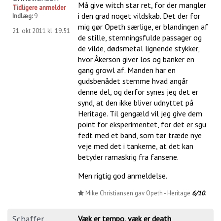
Må give witch star ret, for der mangler
Tidligere anmelder
i den grad noget vildskab. Det der for
Indlæg:
9
mig gør Opeth særlige, er blandingen af
21. okt 2011 kl. 19.51
de stille, stemningsfulde passager og
de vilde, dødsmetal lignende stykker,
hvor Åkerson giver los og banker en
gang growl af. Manden har en
gudsbenådet stemme hvad angår
denne del, og derfor synes jeg det er
synd, at den ikke bliver udnyttet på
Heritage. Til gengæld vil jeg give dem
point for eksperimentet, for det er sgu
fedt med et band, som tør træde nye
veje med det i tankerne, at det kan
betyder ramaskrig fra fansene.
Men rigtig god anmeldelse.
Mike Christiansen gav Opeth - Heritage
6/10
.
Schaffer
Væk er tempo, væk er death