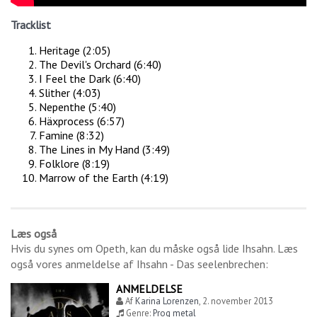
Tracklist
Heritage (2:05)
The Devil's Orchard (6:40)
I Feel the Dark (6:40)
Slither (4:03)
Nepenthe (5:40)
Häxprocess (6:57)
Famine (8:32)
The Lines in My Hand (3:49)
Folklore (8:19)
Marrow of the Earth (4:19)
Læs også
Hvis du synes om
Opeth
, kan du måske også lide
Ihsahn
. Læs
også vores anmeldelse af
Ihsahn - Das seelenbrechen
:
ANMELDELSE
Af
Karina Lorenzen
,
2. november 2013
Genre:
Prog metal