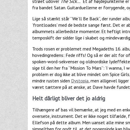
strøet udover
The Sick…
Et af højdepunkterne er 
fra bandet Satan. Guitarduellerne er forrygende, 
Lige så stærkt står ”We’ll Be Back”, der runder al
’frontloades’ med de bedste sange først. Det er ab
albummets allerbedste momenter. Et heftigt intror
temposkift der sidder lige i skabet og mindeværdig
Trods rosen er problemet med Megadeths 16. albu
hovedingrediens: Fede riffs! Og så er der alt for 
spoken-word-sekvenser og oldnordiske lydeffekter
sige til den her fra ”Mission To Mars”: ’I wanna, I
problem er dog ikke at blive mindet om Spice Girls,
mindre rusten siden
Dystopia
, men alligevel ligger
været tættere på at ønske, at Dave havde fundet s
Helt dårligt bliver det jo aldrig
Tilhængere af bas vil bemærke, at jeg med en enke
oversete, instrument. Det er ikke noget tilfælde
Ellefson på dette album. Men uanset alle mine sm
simpelthen for godt til, at det nogensinde kan blive