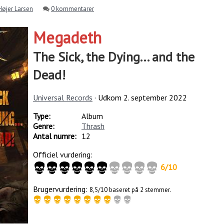
Højer Larsen
0 kommentarer
Megadeth
The Sick, the Dying... and the
Dead!
Universal Records
· Udkom
2. september 2022
Type:
Album
Genre:
Thrash
Antal numre:
12
Officiel vurdering:
6
/
10
Brugervurdering:
8,5/10 baseret på 2 stemmer.