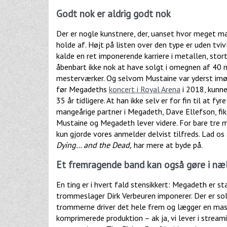
Godt nok er aldrig godt nok
Der er nogle kunstnere, der, uanset hvor meget ma
holde af. Højt på listen over den type er uden tv
kalde en ret imponerende karriere i metallen, sto
åbenbart ikke nok at have solgt i omegnen af 40 m
mesterværker. Og selvom Mustaine var yderst imø
før Megadeths
koncert i Royal Arena
i 2018, kunne 
35 år tidligere. At han ikke selv er for fin til at f
mangeårige partner i Megadeth, Dave Ellefson, fik
Mustaine og Megadeth lever videre. For bare tre 
kun gjorde vores anmelder delvist tilfreds. Lad os
Dying… and the Dead,
har mere at byde på.
Et fremragende band kan også gøre i næ
En ting er i hvert fald stensikkert: Megadeth er st
trommeslager Dirk Verbeuren imponerer. Der er soli
trommerne driver det hele frem og lægger en masse
komprimerede produktion – ak ja, vi lever i stream