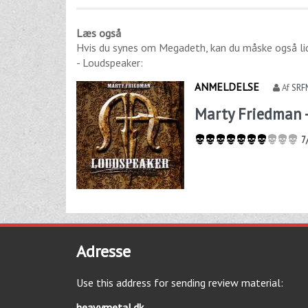
Læs også
Hvis du synes om
Megadeth
, kan du måske også l
- Loudspeaker
:
ANMELDELSE
Af
SRF
Marty Friedman 
7
Adresse
Use this address for sending review material:
heavymetal.dk