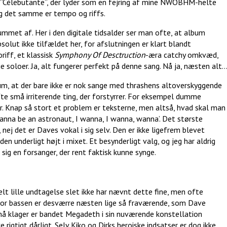
”Célebutante”, der lyder som en fejring af mine NWOBHM-helte
og det samme er tempo og riffs.
bummet af. Her i den digitale tidsalder ser man ofte, at album
solut ikke tilfældet her, for afslutningen er klart blandt
iff, et klassisk
Symphony Of Desctruction
-æra catchy omkvæd,
e soloer. Ja, alt fungerer perfekt på denne sang. Nå ja, næsten alt
m, at der bare ikke er nok sange med thrashens altoverskyggende
ofte små irriterende ting, der forstyrrer. For eksempel dumme
. Knap så stort et problem er teksterne, men altså, hvad skal man
 wanna be an astronaut, I wanna, I wanna, wanna’. Det største
 nej det er Daves vokal i sig selv. Den er ikke ligefrem blevet
 den underligt højt i mixet. Et besynderligt valg, og jeg har aldrig
ig en forsanger, der rent faktisk kunne synge.
lt lille undtagelse slet ikke har nævnt dette fine, men ofte
, for bassen er desværre næsten lige så fraværende, som Dave
å klager er bandet Megadeth i sin nuværende konstellation
 rigtigt dårligt. Selv Kiko og Dirks heroiske indsatser er dog ikke