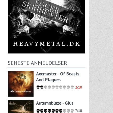
SENESTE ANMELDELSER
Axemaster - Of Beasts
And Plagues
2/10
Autumnblaze - Glut
7/10