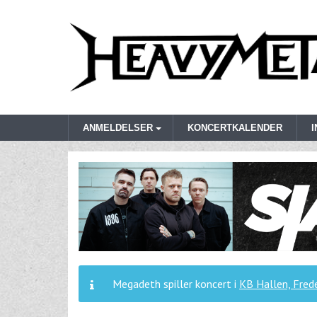
ANMELDELSER
KONCERTKALENDER
Megadeth spiller koncert i
KB Hallen, Frede