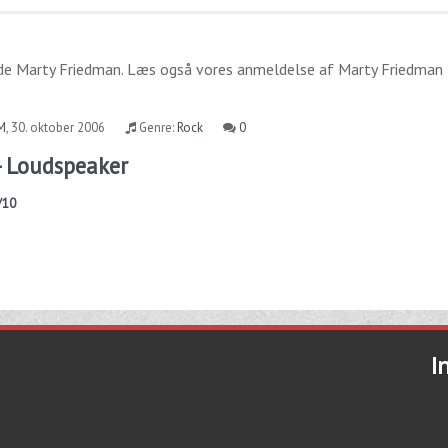
ide
Marty Friedman
. Læs også vores anmeldelse af
Marty Friedman
M
,
30. oktober 2006
Genre:
Rock
0
- Loudspeaker
/10
I