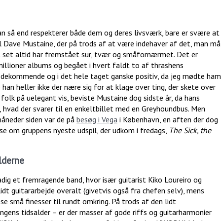
n så end respekterer både dem og deres livsværk, bare er svære at
ivl Dave Mustaine, der på trods af at være indehaver af det, man må
rt set altid har fremstået sur, tvær og småfornærmet. Det er
illioner albums og begået i hvert faldt to af thrashens
dekommende og i det hele taget ganske positiv, da jeg mødte ham
han heller ikke der nære sig for at klage over ting, der skete over
yre folk på uelegant vis, beviste Mustaine dog sidste år, da hans
, hvad der svarer til en enkeltbillet med en Greyhoundbus. Men
måneder siden var de på
besøg i Vega
i København, en aften der dog
 se om gruppens nyeste udspil, der udkom i fredags,
The Sick, the
lderne
adig et fremragende band, hvor især guitarist Kiko Loureiro og
dt guitararbejde overalt (givetvis også fra chefen selv), mens
 små finesser til rundt omkring. På trods af den lidt
ingens tidsalder – er der masser af gode riffs og guitarharmonier