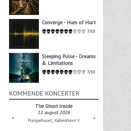
Converge - Hum of Hurt
7/10
…
Sleeping Pulse - Dreams
& Limitations
7/10
KOMMENDE KONCERTER
The Ghost Inside
12. august 2026
«
»
Pumpehuset, København V