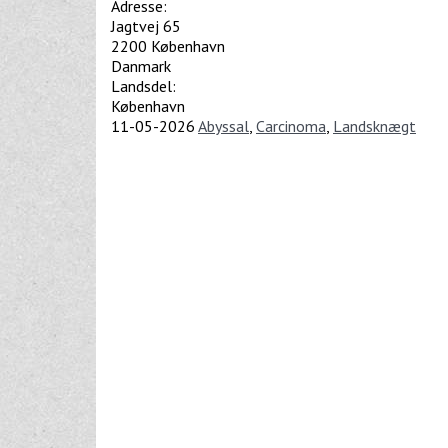
Adresse:
Jagtvej 65
2200
København
Danmark
Landsdel:
København
11-05-2026
Abyssal
,
Carcinoma
,
Landsknægt