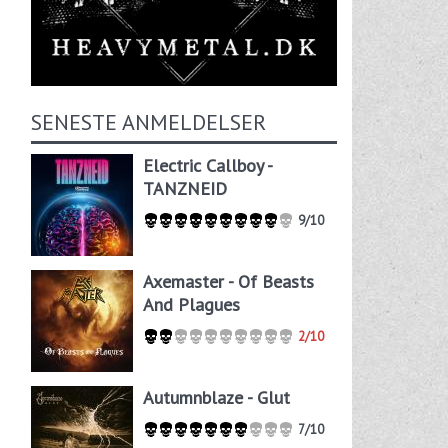
SENESTE ANMELDELSER
Electric Callboy -
TANZNEID
9/10
Axemaster - Of Beasts
And Plagues
2/10
Autumnblaze - Glut
7/10