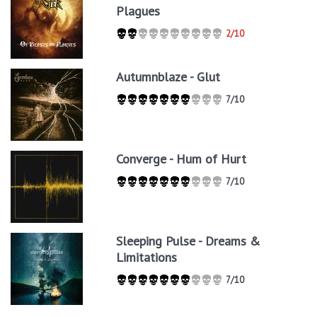
Plagues
2/10
Autumnblaze - Glut
7/10
Converge - Hum of Hurt
7/10
Sleeping Pulse - Dreams &
Limitations
7/10