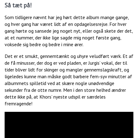
Så tæt på!
Som tidligere nævnt har jeg hørt dette album mange gange,
og hver gang har været lidt af en opdagelsesrejse. For hver
gang hørte og sansede jeg noget nyt, eller også skete der det,
at et nummer, der ikke lige sagde mig noget første gang,
voksede sig bedre og bedre i mine ører.
Det er et smukt, gennemtænkt og uhyre veludført værk. Et af
de få minusser, der dog er ved pladen, er Jurgis’ vokal, der til
tider bliver lidt for skinger og mangler gennemslagskraft, og
ligeledes kunne man måske godt barbere fem-syv minutter af
albummets spilletid ved at skære nogle unødvendige
sekunder fra de otte numre. Men i den store helhed ændrer
dette ikke på, at Khors’ nyeste udspil er særdeles
fremragende!