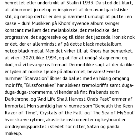
henrettet eller undertrykt af Stalin i 1933. Da stod det klart,
at albummet jo netop er inspireret af den avantgardistiske
stil, og netop derfor er den jo nærmest umuligt at putte i en
kasse – duh! Musikken på Khors’ syvende album svinger
konstant mellem det melankolske, det melodiske, det
progressive, det aggressive og til tider det jazzede. Ironisk nok
er det, der er allermindst af på dette black metalalbum,
netop black metal. Men det virker til, at Khors har bemærket,
at vi er i 2020, ikke 1994, og at for at undgå stagnering og
død, må vi bevæge os fremad. Dermed ikke sagt at der da ikke
er lyden af norske fjelde på albummet, bevares! Første
nummer ”Starvation” åbner da ballet med en hidsig omgang
molriffs, ”Blissforsaken” har alskens tremoloriffs samt duga-
duga-duga-trommerne, vi kender så fint fra bands som
Darkthrone, og ”And Life Shall Harvest One’s Past” emmer af
Immortal. Men samtidig har vi numre som ”Beneath the Keen
Razor of Time”, ”Crystals of the Fall” og “The Sea of My Soul”
hvor skæve rytmer, akustiske instrumenter og keyboard er
omdrejningspunktet i stedet for nitter, Satan og panda
makeup.