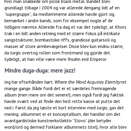
hvis man snakkede om polsk black metal. Bandet blev
grundlagt tilbage i 2004 og var allerede dengang lidt af en
”supergruppe”, da medlemmerne allerede havde gjort sig
bemærket i andre bands, som for eksempel nogle af de
tidligere nævnte. Allerede fra dag et var det tydeligt, at Khors
trak i en lidt anden retning med et større fokus på intrikate
sangstrukturer, bombastiske riffs, grandiose guitarsoli og
masser af store armbevægelser. Disse blev kun endnu større,
da Jurgis overtog rollen som frontmand og gjorde det
tydeligt, at han ville være mere Ihsahn end Emperor.
Mindre duga-duga: mere jazz!
Jeg har efterhånden hørt
Where the Word Acquires Eternity
ret
mange gange. Både fordi det er et særdeles fremragende
album (men mere om det senere!), men også fordi jeg faktisk
havde svært ved at finde den helt rette kasse at putte det
ned i. Først da jeg læste et kort interview med Jurgis, gav det
mening: albummet er et konceptalbum, der handler om det
avantgardistiske kunstnerkollektiv ”Slovo” (der betyder
word/ord og dermed forklarer albummets titel), hvor alle blev