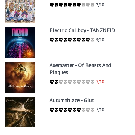
7/10
Electric Callboy - TANZNEID
9/10
Axemaster - Of Beasts And
Plagues
2/10
Autumnblaze - Glut
7/10