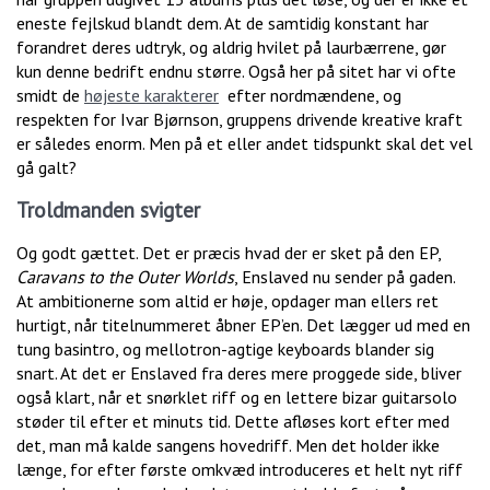
eneste fejlskud blandt dem. At de samtidig konstant har
forandret deres udtryk, og aldrig hvilet på laurbærrene, gør
kun denne bedrift endnu større. Også her på sitet har vi ofte
smidt de
højeste karakterer
efter nordmændene, og
respekten for Ivar Bjørnson, gruppens drivende kreative kraft
er således enorm. Men på et eller andet tidspunkt skal det vel
gå galt?
Troldmanden svigter
Og godt gættet. Det er præcis hvad der er sket på den EP,
Caravans to the Outer Worlds
, Enslaved nu sender på gaden.
At ambitionerne som altid er høje, opdager man ellers ret
hurtigt, når titelnummeret åbner EP’en. Det lægger ud med en
tung basintro, og mellotron-agtige keyboards blander sig
snart. At det er Enslaved fra deres mere proggede side, bliver
også klart, når et snørklet riff og en lettere bizar guitarsolo
støder til efter et minuts tid. Dette afløses kort efter med
det, man må kalde sangens hovedriff. Men det holder ikke
længe, for efter første omkvæd introduceres et helt nyt riff