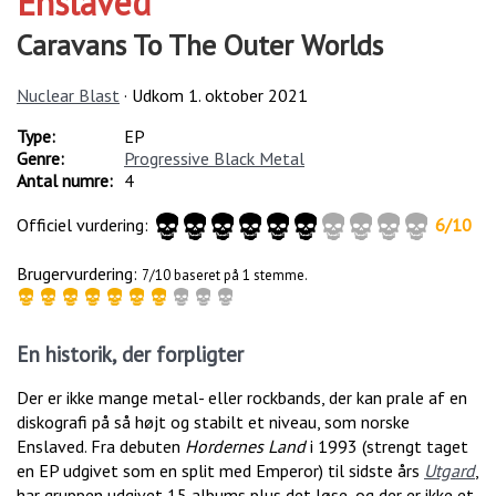
Enslaved
Caravans To The Outer Worlds
Nuclear Blast
· Udkom
1. oktober 2021
Type:
EP
Genre:
Progressive Black Metal
Antal numre:
4
Officiel vurdering:
6
/
10
Brugervurdering:
7/10 baseret på 1 stemme.
En historik, der forpligter
Der er ikke mange metal- eller rockbands, der kan prale af en
diskografi på så højt og stabilt et niveau, som norske
Enslaved. Fra debuten
Hordernes Land
i 1993 (strengt taget
en EP udgivet som en split med Emperor) til sidste års
Utgard
,
har gruppen udgivet 15 albums plus det løse, og der er ikke et