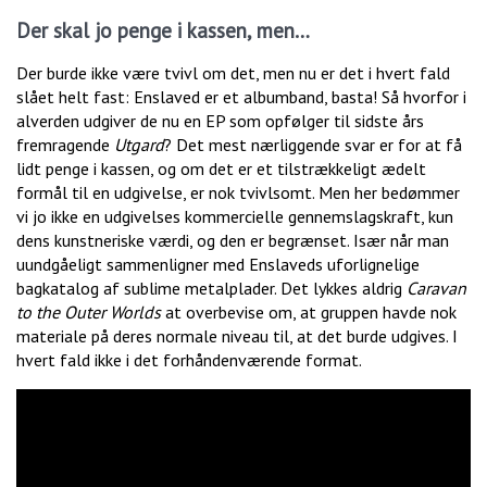
Der skal jo penge i kassen, men…
Der burde ikke være tvivl om det, men nu er det i hvert fald
slået helt fast: Enslaved er et albumband, basta! Så hvorfor i
alverden udgiver de nu en EP som opfølger til sidste års
fremragende
Utgard
? Det mest nærliggende svar er for at få
lidt penge i kassen, og om det er et tilstrækkeligt ædelt
formål til en udgivelse, er nok tvivlsomt. Men her bedømmer
vi jo ikke en udgivelses kommercielle gennemslagskraft, kun
dens kunstneriske værdi, og den er begrænset. Især når man
uundgåeligt sammenligner med Enslaveds uforlignelige
bagkatalog af sublime metalplader. Det lykkes aldrig
Caravan
to the Outer Worlds
at overbevise om, at gruppen havde nok
materiale på deres normale niveau til, at det burde udgives. I
hvert fald ikke i det forhåndenværende format.