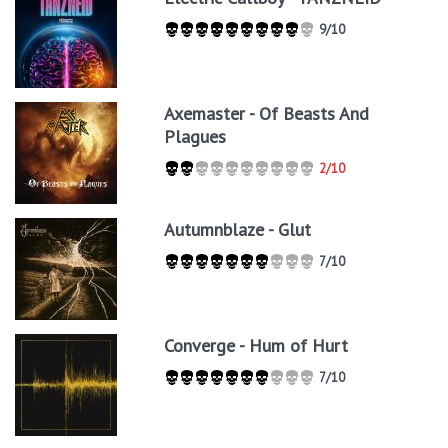
9/10
Axemaster - Of Beasts And
Plagues
2/10
Autumnblaze - Glut
7/10
Converge - Hum of Hurt
7/10