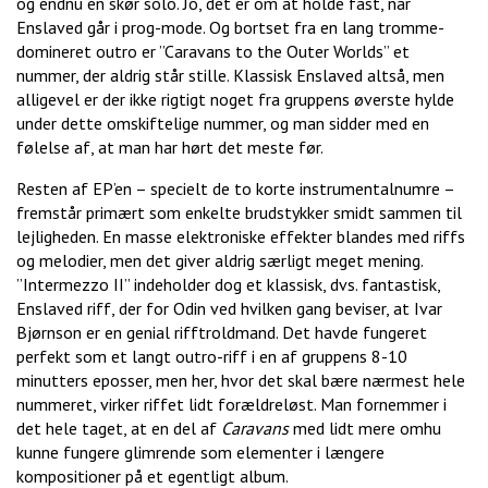
og endnu en skør solo. Jo, det er om at holde fast, når
Enslaved går i prog-mode. Og bortset fra en lang tromme-
domineret outro er ”Caravans to the Outer Worlds” et
nummer, der aldrig står stille. Klassisk Enslaved altså, men
alligevel er der ikke rigtigt noget fra gruppens øverste hylde
under dette omskiftelige nummer, og man sidder med en
følelse af, at man har hørt det meste før.
Resten af EP’en – specielt de to korte instrumentalnumre –
fremstår primært som enkelte brudstykker smidt sammen til
lejligheden. En masse elektroniske effekter blandes med riffs
og melodier, men det giver aldrig særligt meget mening.
”Intermezzo II” indeholder dog et klassisk, dvs. fantastisk,
Enslaved riff, der for Odin ved hvilken gang beviser, at Ivar
Bjørnson er en genial rifftroldmand. Det havde fungeret
perfekt som et langt outro-riff i en af gruppens 8-10
minutters eposser, men her, hvor det skal bære nærmest hele
nummeret, virker riffet lidt forældreløst. Man fornemmer i
det hele taget, at en del af
Caravans
med lidt mere omhu
kunne fungere glimrende som elementer i længere
kompositioner på et egentligt album.