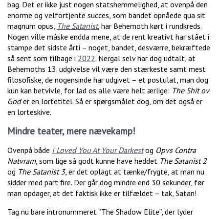
bag. Det er ikke just nogen statshemmelighed, at ovenpå den
enorme og velfortjente succes, som bandet opnåede qua sit
magnum opus,
The Satanist
, har Behemoth kørt i rundkreds.
Nogen ville måske endda mene, at de rent kreativt har stået i
stampe det sidste årti – noget, bandet, desværre, bekræftede
så sent som tilbage i
2022
. Nergal selv har dog udtalt, at
Behemoths 13. udgivelse vil være den stærkeste samt mest
filosofiske, de nogensinde har udgivet – et postulat, man dog
kun kan betvivle, for lad os alle være helt ærlige:
The Shit ov
God
er en lortetitel. Så er spørgsmålet dog, om det også er
en lorteskive.
Mindre teater, mere nævekamp!
Ovenpå både
I Loved You At Your Darkest
og
Opvs Contra
Natvram
, som lige så godt kunne have heddet
The Satanist 2
og
The Satanist 3
, er det oplagt at tænke/frygte, at man nu
sidder med part fire. Der går dog mindre end 30 sekunder, før
man opdager, at det faktisk ikke er tilfældet – tak, Satan!
Tag nu bare intronummeret ”The Shadow Elite”, der lyder