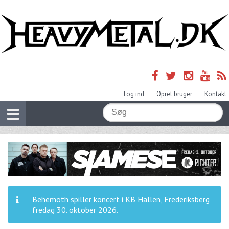
Log ind
Opret bruger
Kontakt
Behemoth spiller koncert i
KB Hallen, Frederiksberg
fredag 30. oktober 2026
.