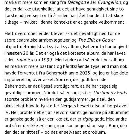
markant mere som en sang fra
Demigod
eller
Evangelion
, og
det er da ikke utænkeligt, at det at have genudgivet sine to
første udgivelser for få år siden har fået bandet til at skue
tilbage – hvilket i denne kontekst er et ganske velkomment.
Helt overordnet er der blevet skruet gevaldigt ned for de
store teatralske armbevægelser, og
The Shit ov God
er
afgjort det mindst artsy-fartsy album, Behemoth har udgivet
i næsten 20 år, Det er også det korteste album, de har lavet
siden
Satanica
fra 1999. Med andre ord så er det her album
en markant mere bastant og hårdtslående type, end man nok
havde forventet fra Behemoth anno 2025, og jeg er lige dele
imponeret og overrasket. Som en, der godt kan lide
Behemoth, er det ligeså utroligt rart, at de har taget sig
gevaldigt sammen. Når det så er sagt, så er
The Shit ov God
s
største problem hverken den gudsjammerlige titel, den
ukristeligt banale lyrik eller Nergals besættelse af bogstavet
’V’. Nej, problemet er, at selvom samtlige numre på albummet
er ganske gode, så er der ikke ét, der er
rigtig
godt. Med andre
ord så er der ikke
en
sang, man kan pege på og sige: ’Bum, dén
der, det er hittet!’ – og det er selvsagt et problem.