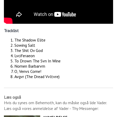
Tracklist
The Shadow Elite
Sowing Salt
The Shit Ov God
Lvciferaeon
To Drown The Svn In Wine
Nomen Barbarvm
O, Venvs Come!
Avgvr (The Dread Vvltvre)
Læs også
Hvis du synes om
Behemoth
, kan du måske også lide
Vader
.
Læs også vores anmeldelse af
Vader - Thy Messenger
: