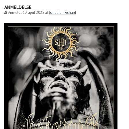
ANMELDELSE
Anmeldt
30. april 2025
af
Jonathan Pichard