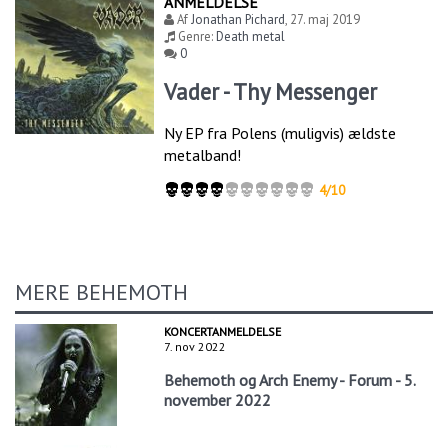
ANMELDELSE
Af
Jonathan Pichard
,
27. maj 2019
Genre:
Death metal
0
Vader - Thy Messenger
Ny EP fra Polens (muligvis) ældste
metalband!
4/10
MERE BEHEMOTH
KONCERTANMELDELSE
7. nov 2022
Behemoth og Arch Enemy - Forum - 5.
november 2022