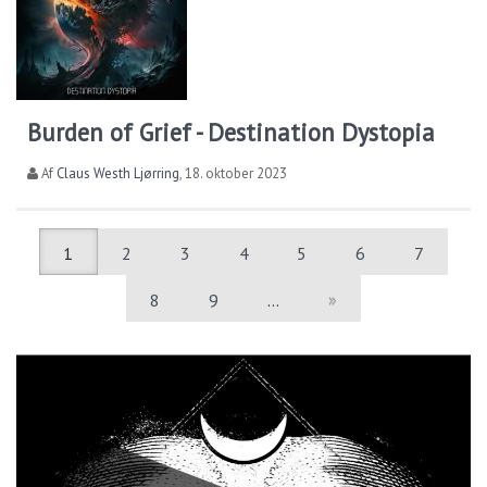
Burden of Grief - Destination Dystopia
Af
Claus Westh Ljørring
,
18. oktober 2023
1
2
3
4
5
6
7
8
9
…
»