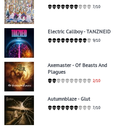
7/10
Electric Callboy - TANZNEID
9/10
Axemaster - Of Beasts And
Plagues
2/10
Autumnblaze - Glut
7/10