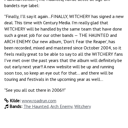
bandets nye label:
"Finally, I'll say it again...FINALLY, WITCHERY has signed a new
deal. This time with Century Media. I'm really glad that
WITCHERY will be handled by the same team that have done
such a great job for our other bands — THE HAUNTED and
ARCH ENEMY. Our new album, 'Don't Fear the Reaper', has
been recorded, mixed and mastered since October 2004, so it
feels really great to be able to say to all the WITCHERY fans
I've met over the past years that the album will definitely be
out early next year!! A new website will be up and running
soon too, so keep an eye out for that... and there will be
touring and festivals in the upcoming year as well...
"See you all out there in 2006!!"
Kilde:
www.roadrun.com
Bands:
The Haunted
,
Arch Enemy
,
Witchery