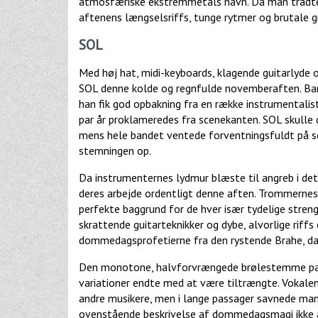
atmosfæriske ekstremmetals navn. Da man trådte in
aftenens længselsriffs, tunge rytmer og brutale g
SOL
Med høj hat, midi-keyboards, klagende guitarlyde
SOL denne kolde og regnfulde novemberaften. Ban
han fik god opbakning fra en række instrumentalist
par år proklameredes fra scenekanten. SOL skulle d
mens hele bandet ventede forventningsfuldt på sc
stemningen op.
Da instrumenternes lydmur blæste til angreb i det 
deres arbejde ordentligt denne aften. Trommern
perfekte baggrund for de hver især tydelige streng
skrattende guitarteknikker og dybe, alvorlige riffs
dommedagsprofetierne fra den rystende Brahe, da 
Den monotone, halvforvrængede brølestemme pass
variationer endte med at være tiltrængte. Vokale
andre musikere, men i lange passager savnede man l
ovenstående beskrivelse af dommedagsmagi ikke a