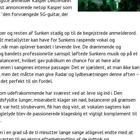
 yngste anmelder Kasper Deichmann.
ugust annoncerede netop Kasper som
 ”den forvrængede SG-guitar, der
per og resten af Sunken stadig op til de begejstrede anmelderord.
ult metallytter kan have for Sunkens raspende vokal og
e, når man oplever bandet i levende live. De drømmende og
 og bandets professionelle samspil løftede Sunkens musik op på et
alanceret, hvilket gav publikum en chance for at høre alle
cenen i sangenes intense passager. Det er sjældent, at man ikke kan
over, men det måtte man give Radar og lydbesætningen denne aften –
et perfekt til sin fordel.
som udefrakommende har sværest ved at leve sig ind i. Den
sfyldte lunger, miserabelt klager sin nød, balancerer på grænsen
var helt strubevarm, fik han dog vist, at vokalen sagtens kan
glelyde blev de passionerede klageskrig et vigtigt komplement til
.
m i en grad så de ti minutter lange sange alligevel endte med at
certen til en ekstra efterbehandling af de indtryk og