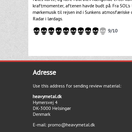
kraftmomenter, aftenen havde budt på. Fra SOL’s
mørkemusik til rejsen ind i Sunkens atmosfæriske
Radar i lørdags.
9/10
Adresse
Use this address for sending review material:
heavymetal.dk
Hymersvej 4
DK-3000
Helsingør
Denmark
E-mail:
promo@heavymetal.dk