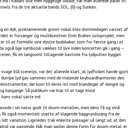
d i Radars lille men hyggelige lokale, var man allerede parat til
rowls fra de tre aktuelle bands SOL, (0) og Sunken.
 og en dyb, proklamerende growl-vokal blev dommedagen varslet af
det er forsanger og multikunstner Emil Brahes soloprojekt, men
er til at formidle sine dystre budskaber, som for første gang i et
a også lige symbolsk vækkes til live inden koncerten gik i gang –
enen, fik en langsomt tiltagende bastone fra lydpulten bygget
svage blå scenelys, var det allerede klart, at lydfolket havde gjor
es dumpe lyd gav sammen med de malende keyboardharmonier den
einstrumenter, der kom til deres ret med blandinger af skingre og
 og basgange. Så publikum var klar til at tage imod
hans vokal satte ind.
ede i sin natur godt til doom-metallen, men dens få og små
n fik også momentalt støtte af klagende baggrundssang fra de
idt variation. Ligeledes trak enkelte passager så langt ud, at den
ltid var passende. Når man spiller denne form for doom-metal, er