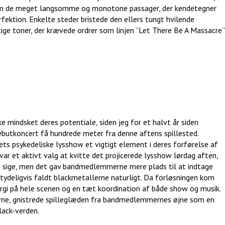
em de meget langsomme og monotone passager, der kendetegner
fektion. Enkelte steder bristede den ellers tungt hvilende
tige toner, der krævede ordrer som linjen ”Let There Be A Massacre”
ke mindsket deres potentiale, siden jeg for et halvt år siden
butkoncert få hundrede meter fra denne aftens spillested.
ts psykedeliske lysshow et vigtigt element i deres forførelse af
ar et aktivt valg at kvitte det projicerede lysshow lørdag aften,
ne sige, men det gav bandmedlemmerne mere plads til at indtage
tydeligvis faldt blackmetallerne naturligt. Da forløsningen kom
rgi på hele scenen og en tæt koordination af både show og musik.
rne, gnistrede spilleglæden fra bandmedlemmernes øjne som en
lack-verden.