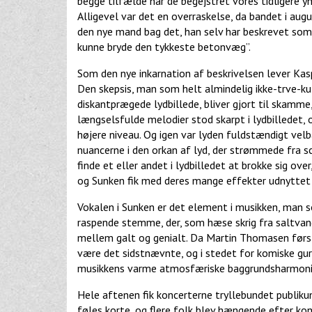
begge tilfælde har de begejstret vores tidligere
Alligevel var det en overraskelse, da bandet i a
den nye mand bag det, han selv har beskrevet som
kunne bryde den tykkeste betonvæg”.
Som den nye inkarnation af beskrivelsen lever Kas
Den skepsis, man som helt almindelig ikke-trve-k
diskantprægede lydbillede, bliver gjort til skamm
længselsfulde melodier stod skarpt i lydbilledet,
højere niveau. Og igen var lyden fuldstændigt velb
nuancerne i den orkan af lyd, der strømmede fra s
finde et eller andet i lydbilledet at brokke sig 
og Sunken fik med deres mange effekter udnyttet d
Vokalen i Sunken er det element i musikken, man 
raspende stemme, der, som hæse skrig fra saltvand
mellem galt og genialt. Da Martin Thomasen først 
være det sidstnævnte, og i stedet for komiske gur
musikkens varme atmosfæriske baggrundsharmoni
Hele aftenen fik koncerterne tryllebundet publiku
føles korte, og flere folk blev hængende efter kon