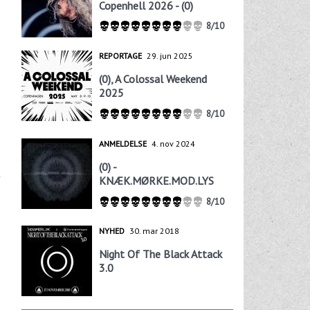
Copenhell 2026 - (0)
8/10
REPORTAGE
29. jun 2025
(0), A Colossal Weekend
2025
8/10
ANMELDELSE
4. nov 2024
(0) -
t
KNÆK.MØRKE.MOD.LYS
8/10
NYHED
30. mar 2018
Night Of The Black Attack
3.0