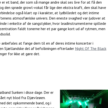
e er et band, der som så mange andre skal ses live for at få den
og den sprøde growl-vokal får lige den ekstra kraft, den skal have
orbindelse også klart op i karakter, at lydbilledet og det intime
ftenens atmosfæriske univers. Den eneste svaghed var (udover at
finde i enkelte af de sangstykker, hvor leadinstrumenterne spillede
centration faldt tonerne her et par gange kort ud af rytmen, men
dsolid.
e anbefales at fange dem til en af deres intime koncerter i
den Sjællandske del af befolkningen efterlader
Night Of The Black
nger for ikke at gøre det.
alband Sunken i disse dage. Der er
 fået nyt blod fra Djævleøen.
 med det opkommende band, og i