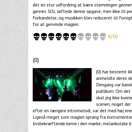
det en stor udfordring at bære stemningen genn
genren. SOL løftede denne opgave, men ikke til per
forbandelse, og musikken blev reduceret til forsig
for at genvinde magien.
6/10
(0)
(0) har bestemt ik
anmeldte deres de
Dengang var bande
publikum. Om det v
skal jeg ikke kun
scenen, noget der 
efter en længere intromelodi, var det med høj ene
Ligeså meget som magien sprang fra instrumente
livsbekræftende kerne i den mørke, melankolske b