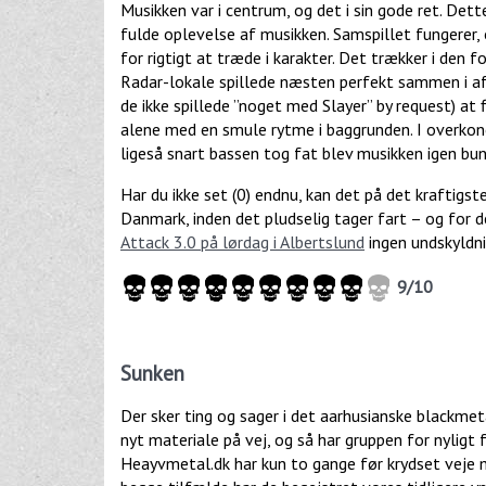
Musikken var i centrum, og det i sin gode ret. Dett
fulde oplevelse af musikken. Samspillet fungerer, 
for rigtigt at træde i karakter. Det trækker i den f
Radar-lokale spillede næsten perfekt sammen i a
de ikke spillede ”noget med Slayer” by request) at 
alene med en smule rytme i baggrunden. I overkon
ligeså snart bassen tog fat blev musikken igen bun
Har du ikke set (0) endnu, kan det på det kraftigst
Danmark, inden det pludselig tager fart – og for 
Attack 3.0 på lørdag i Albertslund
ingen undskyldni
9/10
Sunken
Der sker ting og sager i det aarhusianske blackmet
nyt materiale på vej, og så har gruppen for nyligt
Heayvmetal.dk har kun to gange før krydset veje