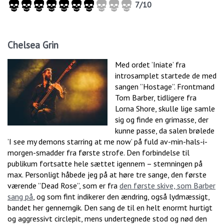
7/10
Chelsea Grin
Med ordet ’Iniate’ fra
introsamplet startede de med
sangen ”Hostage”. Frontmand
Tom Barber, tidligere fra
Lorna Shore, skulle lige samle
sig og finde en grimasse, der
kunne passe, da salen brølede
’I see my demons starring at me now’ på fuld av-min-hals-i-
morgen-smadder fra første strofe. Den forbindelse til
publikum fortsatte hele sættet igennem – stemningen på
max. Personligt håbede jeg på at høre tre sange, den første
værende ”Dead Rose”, som er fra
den første skive, som Barber
sang på
, og som fint indikerer den ændring, også lydmæssigt,
bandet her gennemgik. Den sang de til en helt enormt hurtigt
og aggressivt circlepit, mens undertegnede stod og nød den