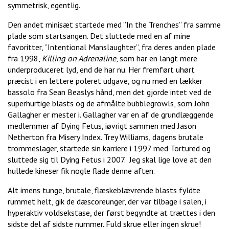
symmetrisk, egentlig.
Den andet minisæt startede med ”In the Trenches” fra samme
plade som startsangen. Det sluttede med en af mine
favoritter, ”Intentional Manslaughter”, fra deres anden plade
fra 1998,
Killing on Adrenaline
, som har en langt mere
underproduceret lyd, end de har nu. Her fremført uhørt
præcist i en lettere poleret udgave, og nu med en lækker
bassolo fra Sean Beaslys hånd, men det gjorde intet ved de
superhurtige blasts og de afmålte bubblegrowls, som John
Gallagher er mester i. Gallagher var en af de grundlæggende
medlemmer af Dying Fetus, iøvrigt sammen med Jason
Netherton fra Misery Index. Trey Williams, dagens brutale
trommeslager, startede sin karriere i 1997 med Tortured og
sluttede sig til Dying Fetus i 2007. Jeg skal lige love at den
hullede kineser fik nogle flade denne aften.
Alt imens tunge, brutale, flæskeblævrende blasts fyldte
rummet helt, gik de dæscoreunger, der var tilbage i salen, i
hyperaktiv voldsekstase, der først begyndte at trættes i den
sidste del af sidste nummer. Fuld skrue eller ingen skrue!