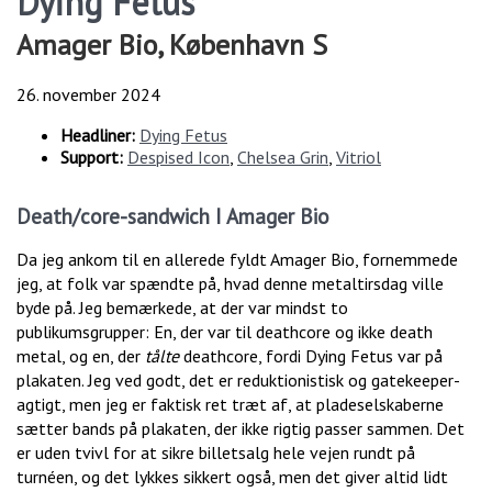
Dying Fetus
Amager Bio, København S
26. november 2024
Headliner:
Dying Fetus
Support:
Despised Icon
,
Chelsea Grin
,
Vitriol
Death/core-sandwich I Amager Bio
Da jeg ankom til en allerede fyldt Amager Bio, fornemmede
jeg, at folk var spændte på, hvad denne metaltirsdag ville
byde på. Jeg bemærkede, at der var mindst to
publikumsgrupper: En, der var til deathcore og ikke death
metal, og en, der
tålte
deathcore, fordi Dying Fetus var på
plakaten. Jeg ved godt, det er reduktionistisk og gatekeeper-
agtigt, men jeg er faktisk ret træt af, at pladeselskaberne
sætter bands på plakaten, der ikke rigtig passer sammen. Det
er uden tvivl for at sikre billetsalg hele vejen rundt på
turnéen, og det lykkes sikkert også, men det giver altid lidt