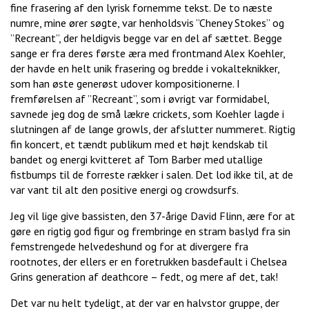
fine frasering af den lyrisk fornemme tekst. De to næste
numre, mine ører søgte, var henholdsvis ”Cheney Stokes” og
”Recreant”, der heldigvis begge var en del af sættet. Begge
sange er fra deres første æra med frontmand Alex Koehler,
der havde en helt unik frasering og bredde i vokalteknikker,
som han øste generøst udover kompositionerne. I
fremførelsen af ”Recreant”, som i øvrigt var formidabel,
savnede jeg dog de små lækre crickets, som Koehler lagde i
slutningen af de lange growls, der afslutter nummeret. Rigtig
fin koncert, et tændt publikum med et højt kendskab til
bandet og energi kvitteret af Tom Barber med utallige
fistbumps til de forreste rækker i salen. Det lod ikke til, at de
var vant til alt den positive energi og crowdsurfs.
Jeg vil lige give bassisten, den 37-årige David Flinn, ære for at
gøre en rigtig god figur og frembringe en stram baslyd fra sin
femstrengede helvedeshund og for at divergere fra
rootnotes, der ellers er en foretrukken basdefault i Chelsea
Grins generation af deathcore – fedt, og mere af det, tak!
Det var nu helt tydeligt, at der var en halvstor gruppe, der