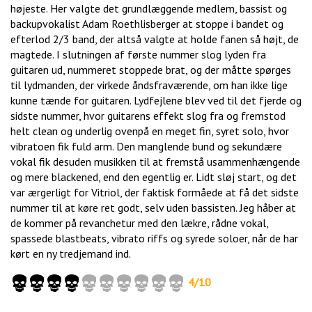
højeste. Her valgte det grundlæggende medlem, bassist og
backupvokalist Adam Roethlisberger at stoppe i bandet og
efterlod 2/3 band, der altså valgte at holde fanen så højt, de
magtede. I slutningen af første nummer slog lyden fra
guitaren ud, nummeret stoppede brat, og der måtte spørges
til lydmanden, der virkede åndsfraværende, om han ikke lige
kunne tænde for guitaren. Lydfejlene blev ved til det fjerde og
sidste nummer, hvor guitarens effekt slog fra og fremstod
helt clean og underlig ovenpå en meget fin, syret solo, hvor
vibratoen fik fuld arm. Den manglende bund og sekundære
vokal fik desuden musikken til at fremstå usammenhængende
og mere blackened, end den egentlig er. Lidt sløj start, og det
var ærgerligt for Vitriol, der faktisk formåede at få det sidste
nummer til at køre ret godt, selv uden bassisten. Jeg håber at
de kommer på revanchetur med den lækre, rådne vokal,
spassede blastbeats, vibrato riffs og syrede soloer, når de har
kørt en ny tredjemand ind.
4/10