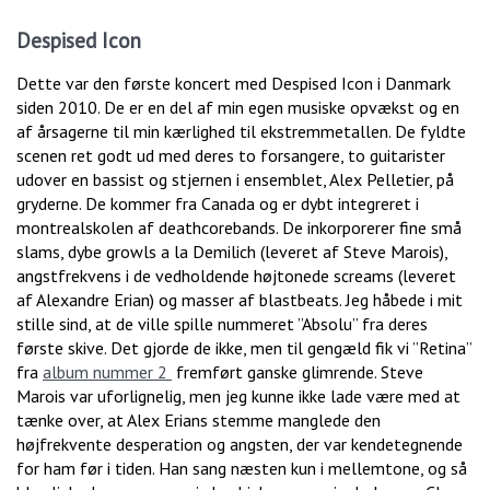
Despised Icon
Dette var den første koncert med Despised Icon i Danmark
siden 2010. De er en del af min egen musiske opvækst og en
af årsagerne til min kærlighed til ekstremmetallen. De fyldte
scenen ret godt ud med deres to forsangere, to guitarister
udover en bassist og stjernen i ensemblet, Alex Pelletier, på
gryderne. De kommer fra Canada og er dybt integreret i
montrealskolen af deathcorebands. De inkorporerer fine små
slams, dybe growls a la Demilich (leveret af Steve Marois),
angstfrekvens i de vedholdende højtonede screams (leveret
af Alexandre Erian) og masser af blastbeats. Jeg håbede i mit
stille sind, at de ville spille nummeret ”Absolu” fra deres
første skive. Det gjorde de ikke, men til gengæld fik vi ”Retina”
fra
album nummer 2
fremført ganske glimrende. Steve
Marois var uforlignelig, men jeg kunne ikke lade være med at
tænke over, at Alex Erians stemme manglede den
højfrekvente desperation og angsten, der var kendetegnende
for ham før i tiden. Han sang næsten kun i mellemtone, og så