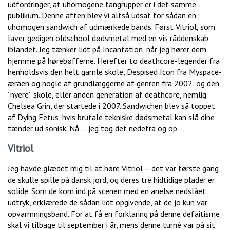
udfordringer, at uhomogene fangrupper er i det samme
publikum. Denne aften blev vi altså udsat for sådan en
uhomogen sandwich af udmærkede bands. Først Vitriol, som
laver gedigen oldschool dødsmetal med en vis råddenskab
iblandet. Jeg tænker lidt på Incantation, når jeg hører dem
hjemme på hørebøfferne. Herefter to deathcore-legender fra
henholdsvis den helt gamle skole, Despised Icon fra Myspace-
æraen og nogle af grundlæggerne af genren fra 2002, og den
”nyere” skole, eller anden generation af deathcore, nemlig
Chelsea Grin, der startede i 2007. Sandwichen blev så toppet
af Dying Fetus, hvis brutale tekniske dødsmetal kan slå dine
tænder ud sonisk. Nå … jeg tog det nedefra og op …
Vitriol
Jeg havde glædet mig til at høre Vitriol – det var første gang,
de skulle spille på dansk jord, og deres tre hidtidige plader er
solide. Som de kom ind på scenen med en anelse nedslået
udtryk, erklærede de sådan lidt opgivende, at de jo kun var
opvarmningsband. For at få en forklaring på denne defaitisme
skal vi tilbage til september i år, mens denne turné var på sit