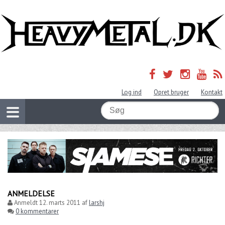
Log ind
Opret bruger
Kontakt
ANMELDELSE
Anmeldt
12. marts 2011
af
larshj
0 kommentarer