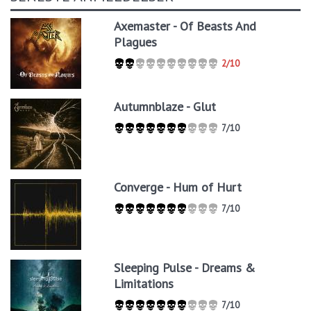
Axemaster - Of Beasts And
Plagues
2/10
Autumnblaze - Glut
7/10
Converge - Hum of Hurt
7/10
Sleeping Pulse - Dreams &
Limitations
7/10