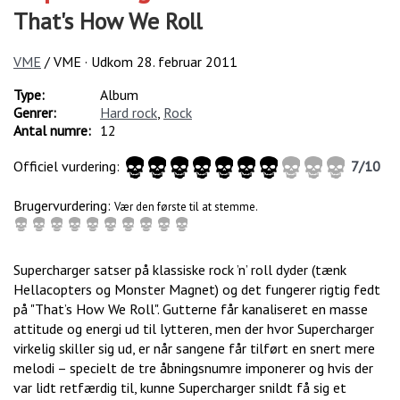
That's How We Roll
VME
/ VME · Udkom
28. februar 2011
Type:
Album
Genrer:
Hard rock
,
Rock
Antal numre:
12
Officiel vurdering:
7
/
10
Brugervurdering:
Vær den første til at stemme.
Supercharger satser på klassiske rock ’n’ roll dyder (tænk
Hellacopters og Monster Magnet) og det fungerer rigtig fedt
på "That’s How We Roll". Gutterne får kanaliseret en masse
attitude og energi ud til lytteren, men der hvor Supercharger
virkelig skiller sig ud, er når sangene får tilført en snert mere
melodi – specielt de tre åbningsnumre imponerer og hvis der
var lidt retfærdig til, kunne Supercharger snildt få sig et