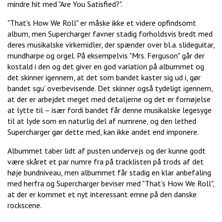
mindre hit med "Are You Satisfied?".
"That’s How We Roll" er måske ikke et videre opfindsomt
album, men Supercharger favner stadig forholdsvis bredt med
deres musikalske virkemidler, der spænder over bl.a. slideguitar,
mundharpe og orgel. På eksempelvis "Mrs. Ferguson" går der
kostald i den og det giver en god variation på albummet og
det skinner igennem, at det som bandet kaster sig ud i, gør
bandet sgu’ overbevisende. Det skinner også tydeligt igennem,
at der er arbejdet meget med detaljerne og det er fornøjelse
at lytte til – især fordi bandet får denne musikalske legesyge
til at lyde som en naturlig del af numrene, og den lethed
Supercharger gør dette med, kan ikke andet end imponere.
Albummet taber lidt af pusten undervejs og der kunne godt
være skåret et par numre fra på tracklisten på trods af det
høje bundniveau, men albummet får stadig en klar anbefaling
med herfra og Supercharger beviser med "That’s How We Roll",
at der er kommet et nyt interessant emne på den danske
rockscene.