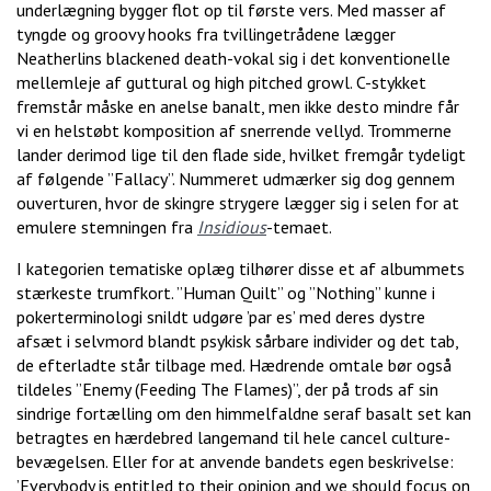
underlægning bygger flot op til første vers. Med masser af
tyngde og groovy hooks fra tvillingetrådene lægger
Neatherlins blackened death-vokal sig i det konventionelle
mellemleje af guttural og high pitched growl. C-stykket
fremstår måske en anelse banalt, men ikke desto mindre får
vi en helstøbt komposition af snerrende vellyd. Trommerne
lander derimod lige til den flade side, hvilket fremgår tydeligt
af følgende ”Fallacy”. Nummeret udmærker sig dog gennem
ouverturen, hvor de skingre strygere lægger sig i selen for at
emulere stemningen fra
Insidious
-temaet.
I kategorien tematiske oplæg tilhører disse et af albummets
stærkeste trumfkort. ”Human Quilt” og ”Nothing” kunne i
pokerterminologi snildt udgøre ’par es’ med deres dystre
afsæt i selvmord blandt psykisk sårbare individer og det tab,
de efterladte står tilbage med. Hædrende omtale bør også
tildeles ”Enemy (Feeding The Flames)”, der på trods af sin
sindrige fortælling om den himmelfaldne seraf basalt set kan
betragtes en hærdebred langemand til hele cancel culture-
bevægelsen. Eller for at anvende bandets egen beskrivelse:
’Everybody is entitled to their opinion and we should focus on