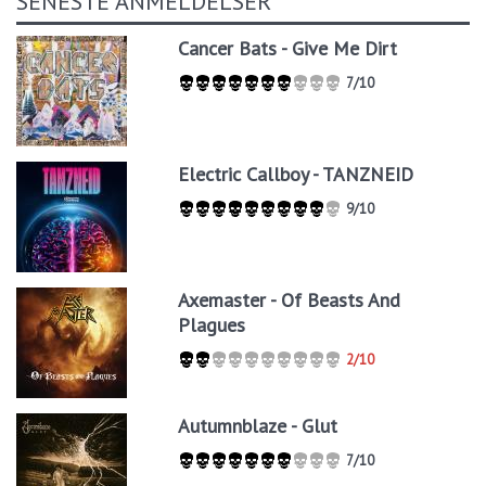
SENESTE ANMELDELSER
Cancer Bats - Give Me Dirt
7/10
Electric Callboy - TANZNEID
9/10
Axemaster - Of Beasts And
Plagues
2/10
Autumnblaze - Glut
7/10