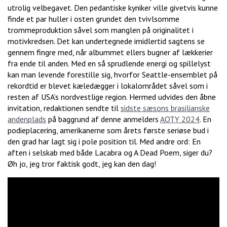
utrolig velbegavet. Den pedantiske kyniker ville givetvis kunne
finde et par huller i osten grundet den tvivlsomme
trommeproduktion såvel som manglen på originalitet i
motivkredsen. Det kan undertegnede imidlertid sagtens se
gennem fingre med, når albummet ellers bugner af lækkerier
fra ende til anden. Med en så sprudlende energi og spillelyst
kan man levende forestille sig, hvorfor Seattle-ensemblet på
rekordtid er blevet kæledægger i lokalområdet såvel som i
resten af USA’s nordvestlige region. Hermed udvides den åbne
invitation, redaktionen sendte til
sidste sæsons brasilianske
andenplads
på baggrund af denne anmelders
AOTY 2024
. En
podieplacering, amerikanerne som årets første seriøse bud i
den grad har lagt sig i pole position til. Med andre ord: En
aften i selskab med både Lacabra og A Dead Poem, siger du?
Øh jo, jeg tror faktisk godt, jeg kan den dag!