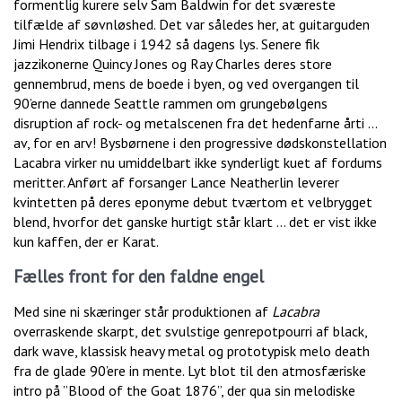
formentlig kurere selv Sam Baldwin for det sværeste
tilfælde af søvnløshed. Det var således her, at guitarguden
Jimi Hendrix tilbage i 1942 så dagens lys. Senere fik
jazzikonerne Quincy Jones og Ray Charles deres store
gennembrud, mens de boede i byen, og ved overgangen til
90’erne dannede Seattle rammen om grungebølgens
disruption af rock- og metalscenen fra det hedenfarne årti …
av, for en arv! Bysbørnene i den progressive dødskonstellation
Lacabra virker nu umiddelbart ikke synderligt kuet af fordums
meritter. Anført af forsanger Lance Neatherlin leverer
kvintetten på deres eponyme debut tværtom et velbrygget
blend, hvorfor det ganske hurtigt står klart … det er vist ikke
kun kaffen, der er Karat.
Fælles front for den faldne engel
Med sine ni skæringer står produktionen af
Lacabra
overraskende skarpt, det svulstige genrepotpourri af black,
dark wave, klassisk heavy metal og prototypisk melo death
fra de glade 90’ere in mente. Lyt blot til den atmosfæriske
intro på ”Blood of the Goat 1876”, der qua sin melodiske