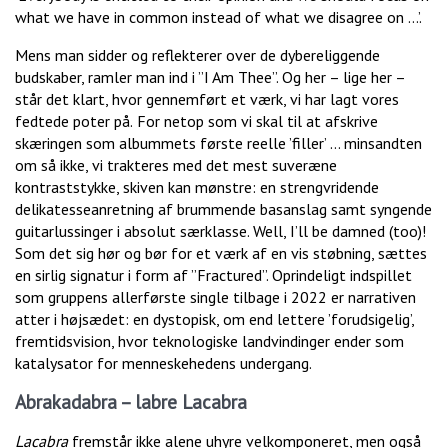
what we have in common instead of what we disagree on …’.
Mens man sidder og reflekterer over de dybereliggende
budskaber, ramler man ind i ”I Am Thee”. Og her – lige her –
står det klart, hvor gennemført et værk, vi har lagt vores
fedtede poter på.
For netop som vi skal til at afskrive
skæringen som albummets første reelle ’filler’ … minsandten
om så ikke, vi trakteres med det mest suveræne
kontraststykke, skiven kan mønstre: en strengvridende
delikatesseanretning af brummende basanslag samt syngende
guitarlussinger i absolut særklasse. Well, I’ll be damned (too)!
Som det sig hør og bør for et værk af en vis støbning, sættes
en sirlig signatur i form af ”Fractured”. Oprindeligt indspillet
som gruppens allerførste single tilbage i 2022 er narrativen
atter i højsædet: en dystopisk, om end lettere ’forudsigelig’,
fremtidsvision, hvor teknologiske landvindinger ender som
katalysator for menneskehedens undergang.
Abrakadabra – labre Lacabra
Lacabra
fremstår ikke alene uhyre velkomponeret, men også