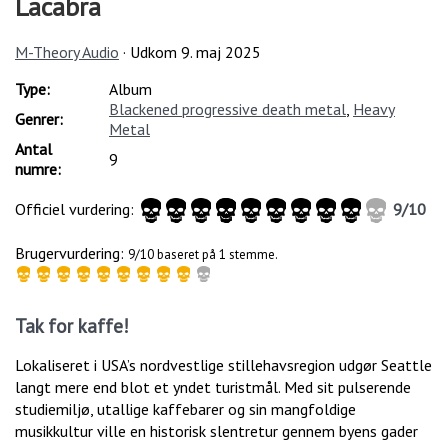
Lacabra
M-Theory Audio
· Udkom
9. maj 2025
Type:
Album
Blackened progressive death metal
,
Heavy
Genrer:
Metal
Antal
9
numre:
Officiel vurdering:
9
/
10
Brugervurdering:
9/10 baseret på 1 stemme.
Tak for kaffe!
Lokaliseret i USA’s nordvestlige stillehavsregion udgør Seattle
langt mere end blot et yndet turistmål. Med sit pulserende
studiemiljø, utallige kaffebarer og sin mangfoldige
musikkultur ville en historisk slentretur gennem byens gader