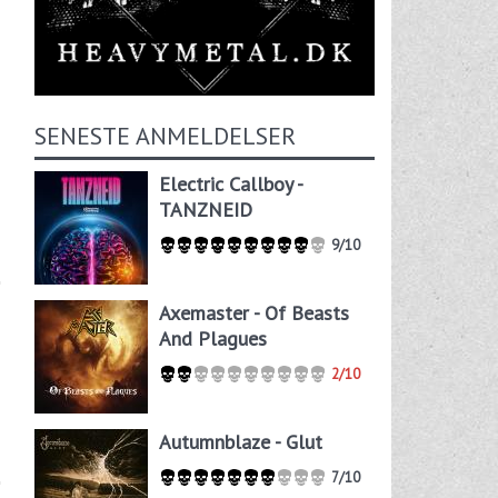
SENESTE ANMELDELSER
Electric Callboy -
TANZNEID
9/10
Axemaster - Of Beasts
And Plagues
2/10
Autumnblaze - Glut
7/10