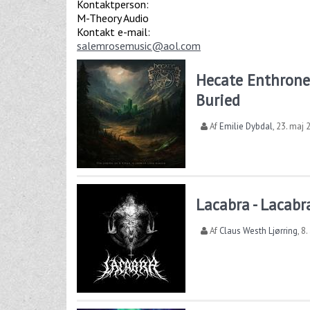
Kontaktperson:
M-Theory Audio
Kontakt e-mail:
salemrosemusic@aol.com
Hecate Enthroned
Buried
Af
Emilie Dybdal
,
23. maj 
Lacabra - Lacabr
Af
Claus Westh Ljørring
,
8.