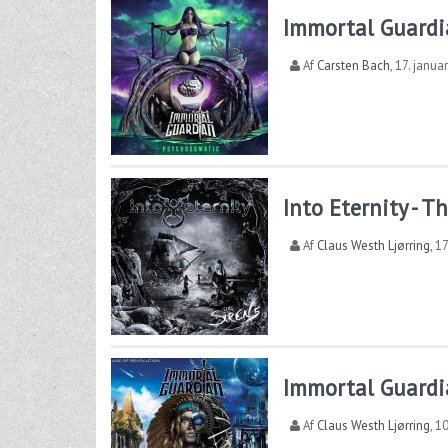
Immortal Guardi
Af
Carsten Bach
,
17. janua
Into Eternity - T
Af
Claus Westh Ljørring
,
17
Immortal Guardia
Af
Claus Westh Ljørring
,
10