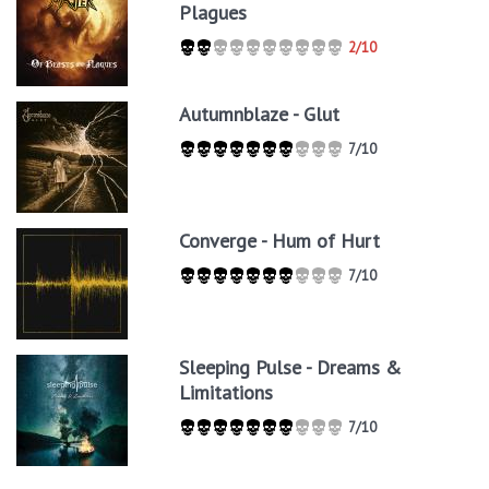
Plagues
2/10
Autumnblaze - Glut
7/10
Converge - Hum of Hurt
7/10
Sleeping Pulse - Dreams &
Limitations
7/10