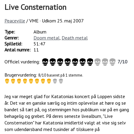
Live Consternation
Peaceville
/ VME · Udkom
25. maj 2007
Type:
Album
Genrer:
Doom metal
,
Death metal
Spilletid:
51:47
Antal numre:
11
Officiel vurdering:
7
/
10
Brugervurdering:
8/10 baseret på 1 stemme.
Jeg var meget glad for Katatonias koncert på Loppen sidste
år. Det var en ganske særlig og intim oplevelse at høre og se
bandet så tæt på, og stemningen hos publikum var på en gang
behagelig og grebet. På deres seneste livealbum, "Live
Consternation" har Katatonia imidlertid valgt at vise sig selv
som udendørsband med tusinder af tilskuere på