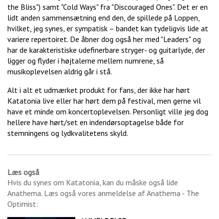
the Bliss") samt "Cold Ways" fra "Discouraged Ones". Det er en
lidt anden sammensætning end den, de spillede på Loppen,
hvilket, jeg synes, er sympatisk – bandet kan tydeligvis lide at
variere repertoiret. De åbner dog også her med "Leaders" og
har de karakteristiske udefinerbare stryger- og guitarlyde, der
ligger og flyder i højtalerne mellem numrene, så
musikoplevelsen aldrig går i stå.
Alt i alt et udmærket produkt for fans, der ikke har hørt
Katatonia live eller har hørt dem på festival, men gerne vil
have et minde om koncertoplevelsen. Personligt ville jeg dog
hellere have hørt/set en indendørsoptagelse både for
stemningens og lydkvalitetens skyld.
Læs også
Hvis du synes om
Katatonia
, kan du måske også lide
Anathema
. Læs også vores anmeldelse af
Anathema - The
Optimist
: