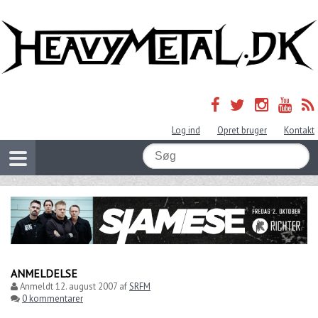
Log ind
Opret bruger
Kontakt
ANMELDELSE
Anmeldt
12. august 2007
af
SRFM
0 kommentarer