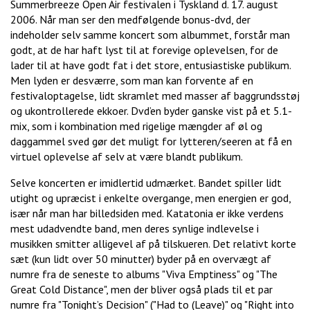
Summerbreeze Open Air festivalen i Tyskland d. 17. august
2006. Når man ser den medfølgende bonus-dvd, der
indeholder selv samme koncert som albummet, forstår man
godt, at de har haft lyst til at forevige oplevelsen, for de
lader til at have godt fat i det store, entusiastiske publikum.
Men lyden er desværre, som man kan forvente af en
festivaloptagelse, lidt skramlet med masser af baggrundsstøj
og ukontrollerede ekkoer. Dvd’en byder ganske vist på et 5.1-
mix, som i kombination med rigelige mængder af øl og
daggammel sved gør det muligt for lytteren/seeren at få en
virtuel oplevelse af selv at være blandt publikum.
Selve koncerten er imidlertid udmærket. Bandet spiller lidt
utight og upræcist i enkelte overgange, men energien er god,
især når man har billedsiden med. Katatonia er ikke verdens
mest udadvendte band, men deres synlige indlevelse i
musikken smitter alligevel af på tilskueren. Det relativt korte
sæt (kun lidt over 50 minutter) byder på en overvægt af
numre fra de seneste to albums "Viva Emptiness" og "The
Great Cold Distance", men der bliver også plads til et par
numre fra "Tonight’s Decision" ("Had to (Leave)" og "Right into