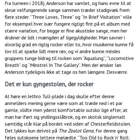
fra turneen i 2018), Anderson har samlet, og hans evne til at
skrue velfungerende sange sammen træder stadigvæk frem
flere steder. ”Three Loves, Three” og ”In Brief Visitation” ville
for eksempel hver især fungere rigtigt fint på et album med
større variation, for begge er fine akustiske sange, men her
drukner de lidt i mængden af ligegyldigheder. Man savner i
alvorlig grad en rigtig rocker eller to, hvor musikerne kunne få
lov til at sparke lidt mere røv, og vi andre kunne mindes
gruppens tunge bidrag til rocken som ”Aqualung”, ”Locomotive
Breath” og ”Minstrel In The Gallery”. Men der ønsker Ian
Anderson tydeligvis ikke at tage os hen længere. Desværre.
Det er kun gyngestolen, der rocker
At høre en Jethro Tull-plade i dag skulle efter denne
anmelders mening gerne være som at træde ned i et par
gamle, slidte men yderst komfortable sutsko lige efter, at
man har iført sig yndlingsslåbrok, og en skotsk singlemalt
samtidig står klar på bordet ved siden af Chesterfieldstolen.
Det lykkes kun delvist på
The Zealot Gene,
for denne gang
føles sutskoene lettere mølædte. ”Too Old to Rock ’n’ Roll: