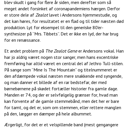
blev skudt i gang for flere år siden, men derefter som så
meget andet forsinket af coronapandemiens hærgen. Derfor
er store dele af
Zealot
lavet i Andersons hjemmestudie, og
det kan høres, for resultatet er en flad og til tider næsten død
produktion. Lyt for eksempel til den generiske 80’er-
synthesizer på ”Mrs. Tibbets”. Det er ikke en lyd, der har brug
for en renæssance.
Et andet problem på
The Zealot Gene
er Andersons vokal. Han
har jo aldrig været nogen stor sanger, men hans excentriske
fremføring har altid været en central del af Jethro Tull-stilen.
På sange som ”Mine Is The Mountain” og titelnummeret er
den afdæmpede vokal næsten mere snakkende end syngende,
og man danner et billede af en rar bedstefar, der med
børnebørnene på skødet fortæller historier fra gamle dage.
Manden er 74, og der er selvfølgelig grænser for, hvad man
kan forvente af de gamle stemmebånd, men det her er bare
for tamt, og det er, som om stemmen, eller rettere manglen
på den, lægger en dæmper på hele albummet.
Ærgerligt, for det er et velspillende band (mest gengangere