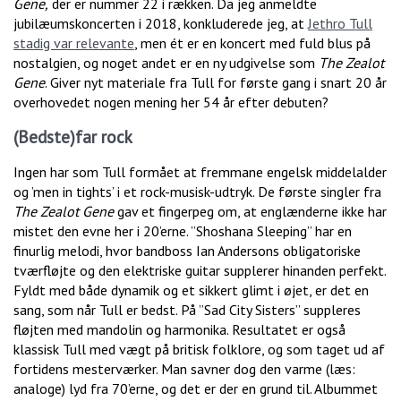
Gene,
der er nummer 22 i rækken. Da jeg anmeldte
jubilæumskoncerten i 2018, konkluderede jeg, at
Jethro Tull
stadig var relevante
, men ét er en koncert med fuld blus på
nostalgien, og noget andet er en ny udgivelse som
The Zealot
Gene
. Giver nyt materiale fra Tull for første gang i snart 20 år
overhovedet nogen mening her 54 år efter debuten?
(Bedste)far rock
Ingen har som Tull formået at fremmane engelsk middelalder
og ’men in tights’ i et rock-musisk-udtryk. De første singler fra
The Zealot Gene
gav et fingerpeg om, at englænderne ikke har
mistet den evne her i 20’erne. ”Shoshana Sleeping” har en
finurlig melodi, hvor bandboss Ian Andersons obligatoriske
tværfløjte og den elektriske guitar supplerer hinanden perfekt.
Fyldt med både dynamik og et sikkert glimt i øjet, er det en
sang, som når Tull er bedst. På ”Sad City Sisters” suppleres
fløjten med mandolin og harmonika. Resultatet er også
klassisk Tull med vægt på britisk folklore, og som taget ud af
fortidens mesterværker. Man savner dog den varme (læs:
analoge) lyd fra 70’erne, og det er der en grund til. Albummet