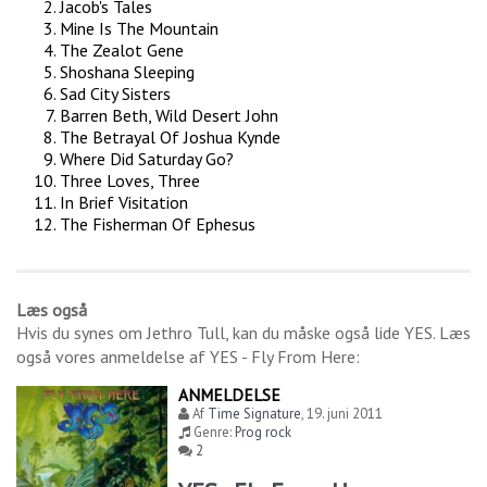
Jacob's Tales
Mine Is The Mountain
The Zealot Gene
Shoshana Sleeping
Sad City Sisters
Barren Beth, Wild Desert John
The Betrayal Of Joshua Kynde
Where Did Saturday Go?
Three Loves, Three
In Brief Visitation
The Fisherman Of Ephesus
Læs også
Hvis du synes om
Jethro Tull
, kan du måske også lide
YES
. Læs
også vores anmeldelse af
YES - Fly From Here
:
ANMELDELSE
Af
Time Signature
,
19. juni 2011
Genre:
Prog rock
2