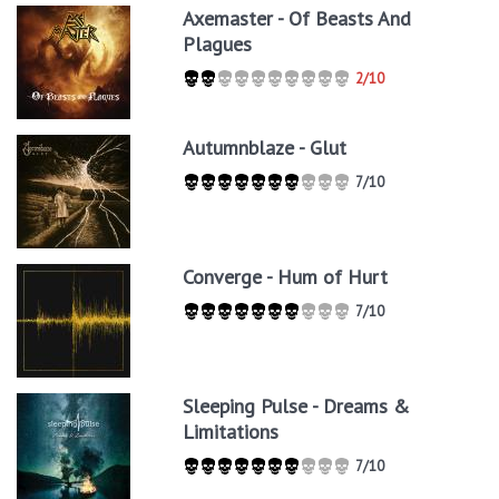
Axemaster - Of Beasts And
Plagues
2/10
Autumnblaze - Glut
7/10
Converge - Hum of Hurt
7/10
Sleeping Pulse - Dreams &
Limitations
7/10