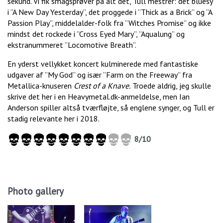
sekund. Vi fik smagsprøver på alt det, Tull mestrer: det bluesy
i ”A New Day Yesterday”, det proggede i ”Thick as a Brick” og ”A
Passion Play”, middelalder-folk fra ”Witches Promise” og ikke
mindst det rockede i ”Cross Eyed Mary”, ”Aqualung” og
ekstranummeret ”Locomotive Breath”.
En yderst vellykket koncert kulminerede med fantastiske
udgaver af ”My God” og især ”Farm on the Freeway” fra
Metallica-knuseren
Crest of a Knave.
Troede aldrig, jeg skulle
skrive det her i en Heavymetal.dk-anmeldelse, men Ian
Anderson spiller altså tværfløjte, så englene synger, og Tull er
stadig relevante her i 2018.
8/10
Photo gallery