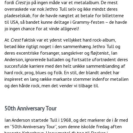
fordi
Crest
jo på ingen måde var et metalalbum. De mest
overraskede var nok Jethro Tull selv og ikke mindst deres
pladeselskab, for de havde nægtet at betale for billetterne
til USA, så bandet kunne deltage i Grammy-festen – de havde
jo ingen chance for at vinde alligevel!
At
Crest
faktisk var et yderst vellykket hard rock-album,
betød ikke rigtigt noget i den sammenhæng. Jethro Tull og
deres excentriske forsanger, sangskriver og fløjtenist, Ian
Anderson, ignorerede balladen og fortsatte ufortrødent deres
succesfulde karriere med den helt unikke sammenblanding af
hard rock, prog, blues og folk. En stil, der blandt andet har
inspireret en lang række markante stemmer indenfor metallen
og den hårde rock, men det vender vi tilbage til.
50th Anniversary Tour
Ian Anderson startede Tull i 1968, og det markerer de i år med
en ”50th Anniversary Tour”, som denne iskolde fredag aften
besøgte København. Heavymetal.dk tog til Docken i