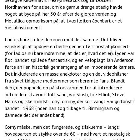
Nordhavnen for at se, om de gamle drenge stadig havde
noget at byde på, her 30 år efter de gjorde verden og
Metallica opmærksom på, at tværfløjten åbenbart er et
metalinstrument.
Lad os bare fælde dommen med det samme: Det bliver
vanskeligt at opdrive en bedre gennemført nostalgikoncert
(for lad os nu bare indrømme, at det er, hvad det er). Lyden var
flot, bandet spillede fantastisk, og en veloplagt Ian Anderson
førte an i en historisk gennemgang af en imponerende karriere.
Det inkluderede en masse anekdoter og en del videohilsner
fra såvel tidligere medlemmer som berømte fans. Blandt
dem, der poppede op på storskærmen for at introducere
netop deres favorit-Tull-sang, var Slash, Joe Elliot, Steve
Harris og ikke mindst Tony Iommy, der kortvarigt var guitarist i
bandet i 1968 (inden han tog tilbage til Birmingham og
dannede det der andet band).
Corny måske, men det fungerede, og tilskuerne – langt
hovedparten et stykke over de 60 – nød hvert et nostalgisk