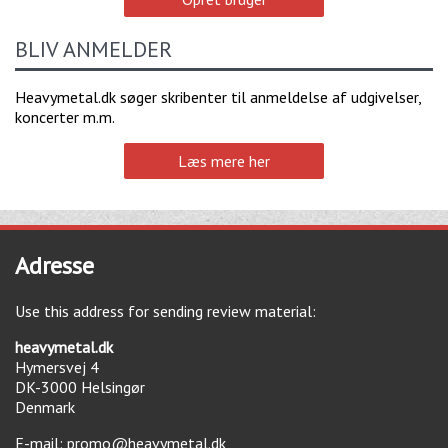
BLIV ANMELDER
Heavymetal.dk søger skribenter til anmeldelse af udgivelser,
koncerter m.m.
Læs mere her
Adresse
Use this address for sending review material:
heavymetal.dk
Hymersvej 4
DK-3000
Helsingør
Denmark
E-mail:
promo@heavymetal.dk