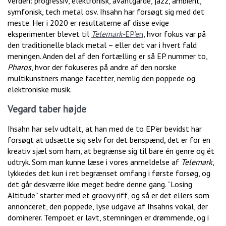
verden: progressiv, elektronisk, avantgarde, jazz, ambient,
symfonisk, tech metal osv. Ihsahn har forsøgt sig med det
meste. Her i 2020 er resultaterne af disse evige
eksperimenter blevet til
Telemark-
EP’en
, hvor fokus var på
den traditionelle black metal – eller det var i hvert fald
meningen. Anden del af den fortælling er så EP nummer to,
Pharos
, hvor der fokuseres på andre af den norske
multikunstners mange facetter, nemlig den poppede og
elektroniske musik.
Vegard taber højde
Ihsahn har selv udtalt, at han med de to EP’er bevidst har
forsøgt at udsætte sig selv for det benspænd, det er for en
kreativ sjæl som ham, at begrænse sig til bare én genre og ét
udtryk. Som man kunne læse i vores anmeldelse af
Telemark
,
lykkedes det kun i ret begrænset omfang i første forsøg, og
det går desværre ikke meget bedre denne gang. ”Losing
Altitude” starter med et groovy riff, og så er det ellers som
annonceret, den poppede, lyse udgave af Ihsahns vokal, der
dominerer. Tempoet er lavt, stemningen er drømmende, og i