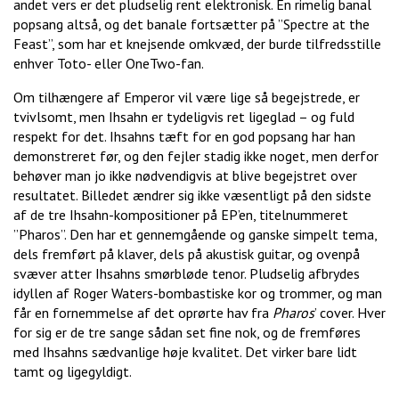
andet vers er det pludselig rent elektronisk. En rimelig banal
popsang altså, og det banale fortsætter på ”Spectre at the
Feast”, som har et knejsende omkvæd, der burde tilfredsstille
enhver Toto- eller OneTwo-fan.
Om tilhængere af Emperor vil være lige så begejstrede, er
tvivlsomt, men Ihsahn er tydeligvis ret ligeglad – og fuld
respekt for det. Ihsahns tæft for en god popsang har han
demonstreret før, og den fejler stadig ikke noget, men derfor
behøver man jo ikke nødvendigvis at blive begejstret over
resultatet. Billedet ændrer sig ikke væsentligt på den sidste
af de tre Ihsahn-kompositioner på EP’en, titelnummeret
”Pharos”. Den har et gennemgående og ganske simpelt tema,
dels fremført på klaver, dels på akustisk guitar, og ovenpå
svæver atter Ihsahns smørbløde tenor. Pludselig afbrydes
idyllen af Roger Waters-bombastiske kor og trommer, og man
får en fornemmelse af det oprørte hav fra
Pharos
’ cover. Hver
for sig er de tre sange sådan set fine nok, og de fremføres
med Ihsahns sædvanlige høje kvalitet. Det virker bare lidt
tamt og ligegyldigt.