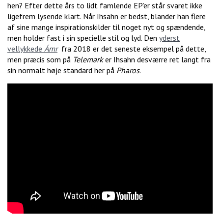
hen? Efter dette års to lidt famlende EP’er står svaret ikke
ligefrem lysende klart. Når Ihsahn er bedst, blander han flere
af sine mange inspirationskilder til noget nyt og spændende,
men holder fast i sin specielle stil og lyd. Den
yderst
vellykkede
Ámr
fra 2018 er det seneste eksempel på dette,
men præcis som på
Telemark
er Ihsahn desværre ret langt fra
sin normalt høje standard her på
Pharos
.