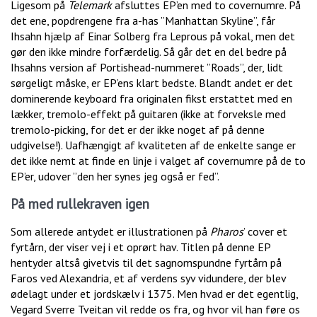
Ligesom på
Telemark
afsluttes EP’en med to covernumre. På
det ene, popdrengene fra a-has ”Manhattan Skyline”, får
Ihsahn hjælp af Einar Solberg fra Leprous på vokal, men det
gør den ikke mindre forfærdelig. Så går det en del bedre på
Ihsahns version af Portishead-nummeret ”Roads”, der, lidt
sørgeligt måske, er EP’ens klart bedste. Blandt andet er det
dominerende keyboard fra originalen fikst erstattet med en
lækker, tremolo-effekt på guitaren (ikke at forveksle med
tremolo-picking, for det er der ikke noget af på denne
udgivelse!). Uafhængigt af kvaliteten af de enkelte sange er
det ikke nemt at finde en linje i valget af covernumre på de to
EP’er, udover ”den her synes jeg også er fed”.
På med rullekraven igen
Som allerede antydet er illustrationen på
Pharos
’ cover et
fyrtårn, der viser vej i et oprørt hav. Titlen på denne EP
hentyder altså givetvis til det sagnomspundne fyrtårn på
Faros ved Alexandria, et af verdens syv vidundere, der blev
ødelagt under et jordskælv i 1375. Men hvad er det egentlig,
Vegard Sverre Tveitan vil redde os fra, og hvor vil han føre os