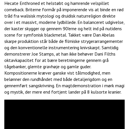
Hecate Enthroned et helstøbt og hamrende velspillet
comeback. Briterne formår på imponerende vis at binde en rød
tråd fra walisisk mytologi og druidisk naturreligion direkte
over i et massivt, moderne lydbillede. En balanceret udgivelse,
der kaster skygger op gennem 90'erne og helt ind på nutidens
scene for symfonisk blackmetal. Takket være Dan Abelas
skarpe produktion står både de filmiske strygerarrangementer
og den konventionelle instrumentering knivskarpt. Samtidig
demonstrerer Joe Stamps, at han ikke behøver Dani Filths
oktavkapacitet for at bære beretningerne gennem grå
tågebanker, glemte gravhøje og gamle guder.
Kompositionerne kræver ganske vist tålmodighed, men
belønner den rundhåndet med både detaljerigdom og en
gennemført sangskrivning. En magtdemonstration i mørk magi
og mystik, der mere end fortjent lander på 8 kulsorte kranier.