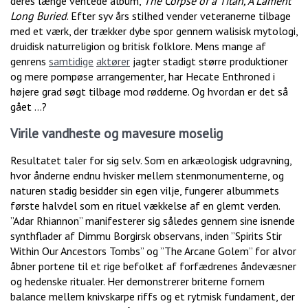
deres længe ventede album,
The Corpse of a Titan, A Lament
Long Buried
. Efter syv års stilhed vender veteranerne tilbage
med et værk, der trækker dybe spor gennem walisisk mytologi,
druidisk naturreligion og britisk folklore. Mens mange af
genrens
samtidige
aktører
jagter stadigt større produktioner
og mere pompøse arrangementer, har Hecate Enthroned i
højere grad søgt tilbage mod rødderne. Og hvordan er det så
gået …?
Virile vandheste og mavesure moselig
Resultatet taler for sig selv. Som en arkæologisk udgravning,
hvor ånderne endnu hvisker mellem stenmonumenterne, og
naturen stadig besidder sin egen vilje, fungerer albummets
første halvdel som en rituel vækkelse af en glemt verden.
”Adar Rhiannon” manifesterer sig således gennem sine isnende
synthflader af Dimmu Borgirsk observans, inden ”Spirits Stir
Within Our Ancestors Tombs” og ”The Arcane Golem” for alvor
åbner portene til et rige befolket af forfædrenes åndevæsner
og hedenske ritualer. Her demonstrerer briterne fornem
balance mellem knivskarpe riffs og et rytmisk fundament, der