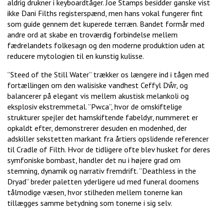
aldrig drukner i keyboardtåger. Joe Stamps besidder ganske vist
ikke Dani Filths registerspænd, men hans vokal fungerer fint
som guide gennem det kuperede terræn. Bandet formår med
andre ord at skabe en troværdig forbindelse mellem
fædrelandets folkesagn og den moderne produktion uden at
reducere mytologien til en kunstig kulisse.
”Steed of the Still Water” trækker os længere ind i tågen med
fortællingen om den walisiske vandhest Ceffyl Dŵr, og
balancerer på elegant vis mellem akustisk melankoli og
eksplosiv ekstremmetal. ”Pwca”, hvor de omskiftelige
strukturer spejler det hamskiftende fabeldyr, nummeret er
opkaldt efter, demonstrerer desuden en modenhed, der
adskiller sekstetten markant fra årtiers opslidende referencer
til Cradle of Filth. Hvor de tidligere ofte blev husket for deres
symfoniske bombast, handler det nu i højere grad om
stemning, dynamik og narrativ fremdrift. ”Deathless in the
Dryad” breder paletten yderligere ud med funeral doomens
tålmodige væsen, hvor stilheden mellem tonerne kan
tillægges samme betydning som tonerne i sig selv.