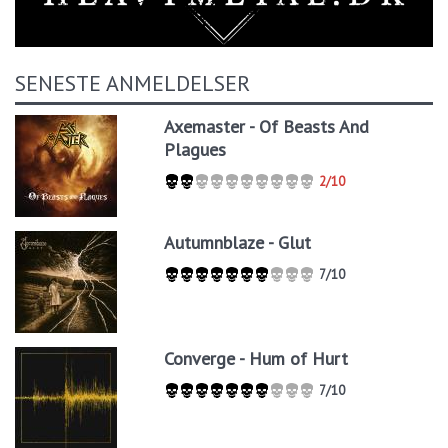
SENESTE ANMELDELSER
Axemaster - Of Beasts And
Plagues
2/10
Autumnblaze - Glut
7/10
Converge - Hum of Hurt
7/10