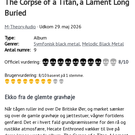
The Corpse of a Titan, a Lament Long
Buried
M-Theory Audio
· Udkom
29. maj 2026
Type:
Album
Genrer:
Symfonisk black metal
,
Melodic Black Metal
Antal numre:
9
Officiel vurdering:
8
/
10
Brugervurdering:
8/10 baseret på 1 stemme.
Ekko fra de glemte gravhøje
Når tågen ruller ind over De Britiske Øer, og mørket sænker
sig over de gamle gravhøje og jættestuer, vågner fortidens
genfærd. Det er i hvert fald grundpræmisserne for den rå og
rustikke atmosfære, Hecate Enthroned vækker til live på