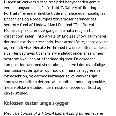
I løbet af værkets sidste tredjedel begynder den gamle
verden langsomt at gå i forfald. ”A Gallery of Rotting
Portraits” refererer direkte til de mumificerede moselig fra
Britanniens og Nordeuropas tørvemoser herunder det
berømte fund af Lindow Man i England. ”The Boreal
Monastery” skildrer overgangen fra naturreligion til
kristendom, inden ”Into a Vale of Endless Snow” kulminerer i
det majestætiske crescendo; hvor atmosfære, sangskrivning
og tematik viser Hecate Enthroned fra deres allerstærkeste
side. Her begraves titanens arv endeligt under sneen, men
bestemt ikke uden at efterlade sig spor. En dekadent
komposition, der med sin skrøbelige nerve i det overdådige
harmoniorkester spiller op mod den massive, aggressive
rytmesektion, og dermed indfanger selve værkets sjæl:
kontraster mellem det brutale, nordiske mørke og smukke,
melankolske melodier, inden musikken ebber ud i kold og
klinisk stilhed.
Kolossen kaster lange skygger
Med
The Corpse of a Titan, A Lament Long Buried
leverer