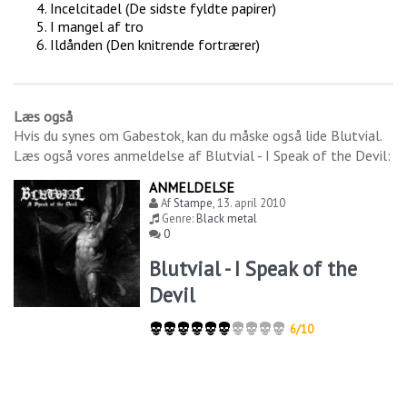
Incelcitadel (De sidste fyldte papirer)
I mangel af tro
Ildånden (Den knitrende fortrærer)
Læs også
Hvis du synes om
Gabestok
, kan du måske også lide
Blutvial
.
Læs også vores anmeldelse af
Blutvial - I Speak of the Devil
:
ANMELDELSE
Af
Stampe
,
13. april 2010
Genre:
Black metal
0
Blutvial - I Speak of the
Devil
6/10