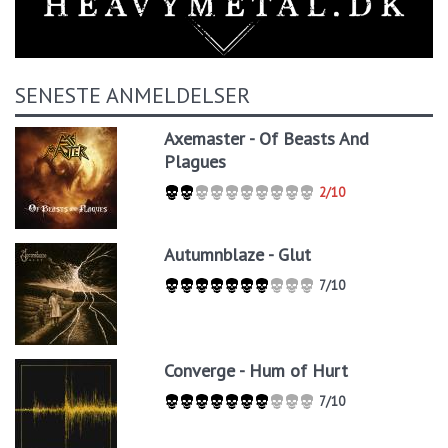
SENESTE ANMELDELSER
Axemaster - Of Beasts And
Plagues
2/10
Autumnblaze - Glut
7/10
Converge - Hum of Hurt
7/10