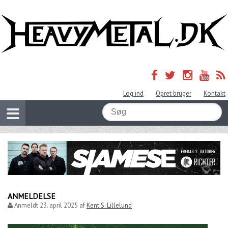
Log ind
Opret bruger
Kontakt
ANMELDELSE
Anmeldt
23. april 2025
af
Kent S. Lillelund