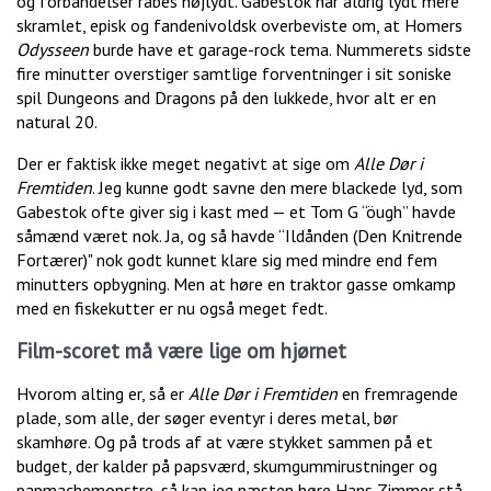
og forbandelser råbes højlydt. Gabestok har aldrig lydt mere
skramlet, episk og fandenivoldsk overbeviste om, at Homers
Odysseen
burde have et garage-rock tema. Nummerets sidste
fire minutter overstiger samtlige forventninger i sit soniske
spil Dungeons and Dragons på den lukkede, hvor alt er en
natural 20.
Der er faktisk ikke meget negativt at sige om
Alle Dør i
Fremtiden
. Jeg kunne godt savne den mere blackede lyd, som
Gabestok ofte giver sig i kast med — et Tom G “öugh” havde
såmænd været nok. Ja, og så havde “Ildånden (Den Knitrende
Fortærer)" nok godt kunnet klare sig med mindre end fem
minutters opbygning. Men at høre en traktor gasse omkamp
med en fiskekutter er nu også meget fedt.
Film-scoret må være lige om hjørnet
Hvorom alting er, så er
Alle Dør i Fremtiden
en fremragende
plade, som alle, der søger eventyr i deres metal, bør
skamhøre. Og på trods af at være stykket sammen på et
budget, der kalder på papsværd, skumgummirustninger og
papmachemonstre, så kan jeg næsten høre Hans Zimmer stå