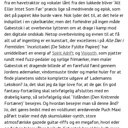
fra en havetraktor og vokaler lånt fra den lukkede bliver “Alt
Eller Intet Som Før” præcis lige så medrivende og episk, som
det på papiret ikke burde være. Nok lyder det til, at det hele er
indspillet i en cykelkælder, men det forhindrer på ingen måde
Gabestok i at overbevise lytteren om at drage i kamp mod
den digitale ondskab. Netop overbevisning og evnen til at få
alt ud af ingenting er en kunstart, der excelleres i på
Alle Dør i
Fremtiden
. “Incelcitadel (De Sidste Fyldte Papirer)” har
umiddelbart en energi af
Spirit Adrift
og
Visigoth,
som pjatter
rundt med fuzz-pedaler og syrlige frimærker, men maler
Gabestok et dragende billede af en farefuld færd gennem
Jordens ødemarker, vindomsuste tinder og mørke huler for at
finde planetens sidste komplette udgave af Lademanns
Leksikon? Ja, det skal jeg da lige love for, at de gør. En god
fantasy-fortælling skal selvfølgelig afsluttes med en
drabelig kamp, så selvfølgelig skal “Ildånden (Den Knitrende
Fortærer)” besejres. Og hvordan besejrer man så denne ånd?
Jo, det gøres bedst med en voldtunet øredøvende Puch Maxi
påført trailer med dyb skumslukker-synth, store
atmosfæriske gazede guitar-riffs og en megafon, hvori eder