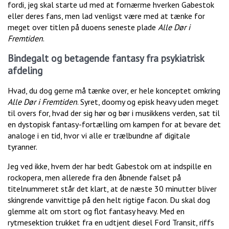
fordi, jeg skal starte ud med at fornærme hverken Gabestok
eller deres fans, men lad venligst være med at tænke for
meget over titlen på duoens seneste plade
Alle Dør i
Fremtiden
.
Bindegalt og betagende fantasy fra psykiatrisk
afdeling
Hvad, du dog gerne må tænke over, er hele konceptet omkring
Alle Dør i Fremtiden
. Syret, doomy og episk heavy uden meget
til overs for, hvad der sig hør og bør i musikkens verden, sat til
en dystopisk fantasy-fortælling om kampen for at bevare det
analoge i en tid, hvor vi alle er trælbundne af digitale
tyranner.
Jeg ved ikke, hvem der har bedt Gabestok om at indspille en
rockopera, men allerede fra den åbnende falset på
titelnummeret står det klart, at de næste 30 minutter bliver
skingrende vanvittige på den helt rigtige facon. Du skal dog
glemme alt om stort og flot fantasy heavy. Med en
rytmesektion trukket fra en udtjent diesel Ford Transit, riffs