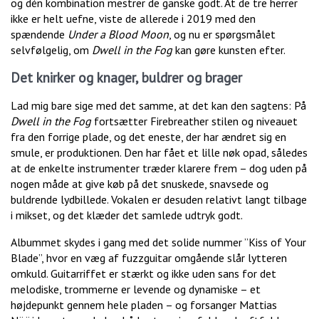
og dén kombination mestrer de ganske godt. At de tre herrer
ikke er helt uefne, viste de allerede i 2019 med den
spændende
Under a Blood Moon
, og nu er spørgsmålet
selvfølgelig, om
Dwell in the Fog
kan gøre kunsten efter.
Det knirker og knager, buldrer og brager
Lad mig bare sige med det samme, at det kan den sagtens: På
Dwell in the Fog
fortsætter Firebreather stilen og niveauet
fra den forrige plade, og det eneste, der har ændret sig en
smule, er produktionen. Den har fået et lille nøk opad, således
at de enkelte instrumenter træder klarere frem – dog uden på
nogen måde at give køb på det snuskede, snavsede og
buldrende lydbillede. Vokalen er desuden relativt langt tilbage
i mikset, og det klæder det samlede udtryk godt.
Albummet skydes i gang med det solide nummer ”Kiss of Your
Blade”, hvor en væg af fuzzguitar omgående slår lytteren
omkuld. Guitarriffet er stærkt og ikke uden sans for det
melodiske, trommerne er levende og dynamiske – et
højdepunkt gennem hele pladen – og forsanger Mattias