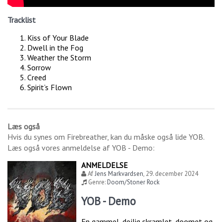
Tracklist
Kiss of Your Blade
Dwell in the Fog
Weather the Storm
Sorrow
Creed
Spirit’s Flown
Læs også
Hvis du synes om
Firebreather
, kan du måske også lide
YOB
.
Læs også vores anmeldelse af
YOB - Demo
:
ANMELDELSE
Af
Jens Markvardsen
,
29. december 2024
Genre:
Doom/Stoner Rock
YOB - Demo
En gammel, dejlig skramlet, doomet og