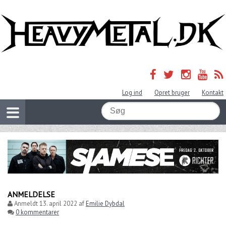
Log ind
Opret bruger
Kontakt
ANMELDELSE
Anmeldt
13. april 2022
af
Emilie Dybdal
0 kommentarer