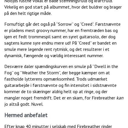
Nööjds rustne vokal er både stemningsfuld og kraftfuld.
Virkelig en god start på albummet, hvor det buldrer og brager
på den helt rigtige måde.
Fornuftigt går det også på ”Sorrow” og ”Creed”. Førstnævnte
er pladens mest groovy nummer, har en fremtræden bas og
igen et fedt trommespil samt en syret guitarsolo, der dog
sagtens kunne syre endnu mere ud! På ”Creed” er bandet en
smule mere legende rent rytmisk, og det resulterer i et
dynamisk, fængende og vældig interessant nummer.
Desværre daler spændingskurven en smule på ”Dwell in the
Fog” og ”Weather the Storm”, der begge kæmper om at
fastholde lytterens opmærksomhed. Trods udmærket
guitararbejde i førstnævnte og fin intensitet i sidstnævnte
kommer de to skæringer aldrig helt op at ringe, og der
mangler noget fremdrift. Det er en skam, for Firebreather
kan
jo altså godt. Nuvel.
Hermed anbefalet
Efter knap 40 minutter i selskab med Firebreather rinder