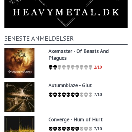
SENESTE ANMELDELSER
Axemaster - Of Beasts And
Plagues
2/10
Autumnblaze - Glut
7/10
Converge - Hum of Hurt
7/10