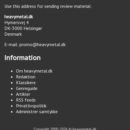
Use this address for sending review material:
heavymetal.dk
Hymersvej 4
DK-3000
Helsingør
Denmark
E-mail:
promo@heavymetal.dk
Information
Om heavymetal.dk
Redaktion
Klassikere
Genreguide
Artikler
RSS feeds
Privatlivspolitik
Administrer samtykke
Copyright 2000-2026 © heavymetal.dk