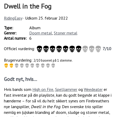
Dwell in the Fog
RidingEasy
· Udkom
25. februar 2022
Type:
Album
Genrer:
Doom metal
,
Stoner metal
Antal numre:
6
Officiel vurdering:
7
/
10
Brugervurdering:
2/10 baseret på 1 stemme.
Godt nyt, hvis…
Hvis bands som
High on Fire
,
Spelljammer
og
Weedeater
er
fast inventar på din playliste, kan du godt begynde at klappe i
hænderne – for så vil du helt sikkert synes om Firebreathers
nye langspiller,
Dwell in the Fog
. Den svenske trio spiller
nemlig en (u)skøn blanding af doom, sludge og stoner metal,