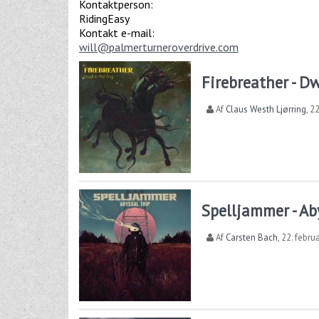
Kontaktperson:
RidingEasy
Kontakt e-mail:
will@palmerturneroverdrive.com
Firebreather - Dw
Af
Claus Westh Ljørring
,
22
Spelljammer - Ab
Af
Carsten Bach
,
22. febru