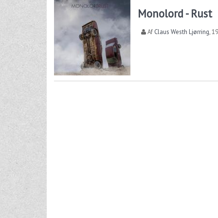
Monolord - Rust
Af
Claus Westh Ljørring
,
19