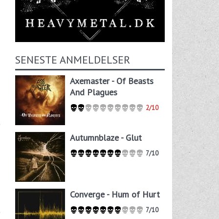
SENESTE ANMELDELSER
Axemaster - Of Beasts
And Plagues
2/10
Autumnblaze - Glut
7/10
Converge - Hum of Hurt
7/10