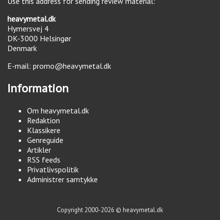
Use this address for sending review material:
heavymetal.dk
Hymersvej 4
DK-3000
Helsingør
Denmark
E-mail:
promo@heavymetal.dk
Information
Om heavymetal.dk
Redaktion
Klassikere
Genreguide
Artikler
RSS feeds
Privatlivspolitik
Administrer samtykke
Copyright 2000-2026 © heavymetal.dk