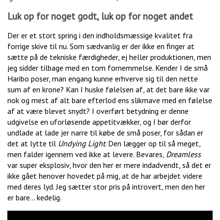
Luk op for noget godt, luk op for noget andet
Der er et stort spring i den indholdsmæssige kvalitet fra
forrige skive til nu. Som sædvanlig er der ikke en finger at
sætte på de tekniske færdigheder, ej heller produktionen, men
jeg sidder tilbage med en tom fornemmelse. Kender I de små
Haribo poser, man engang kunne erhverve sig til den nette
sum af en krone? Kan I huske følelsen af, at det bare ikke var
nok og mest af alt bare efterlod ens slikmave med en følelse
af at være blevet snydt? I overført betydning er denne
udgivelse en uforløsende appetitvækker, og I bør derfor
undlade at lade jer narre til købe de små poser, for sådan er
det at lytte til
Undying Light
. Den lægger op til så meget,
men falder igennem ved ikke at levere. Bevares,
Dreamless
var super eksplosiv, hvor den her er mere indadvendt, så det er
ikke gået henover hovedet på mig, at de har arbejdet videre
med deres lyd. Jeg sætter stor pris på introvert, men den her
er bare... kedelig.