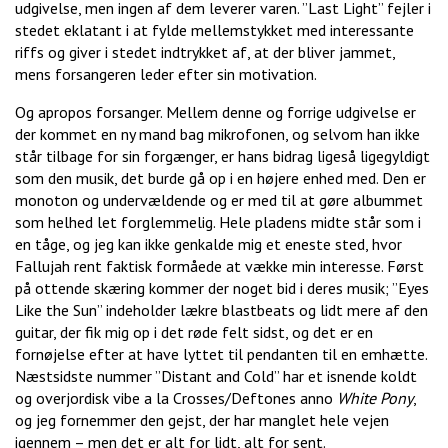
udgivelse, men ingen af dem leverer varen. ”Last Light” fejler i
stedet eklatant i at fylde mellemstykket med interessante
riffs og giver i stedet indtrykket af, at der bliver jammet,
mens forsangeren leder efter sin motivation.
Og apropos forsanger. Mellem denne og forrige udgivelse er
der kommet en ny mand bag mikrofonen, og selvom han ikke
står tilbage for sin forgænger, er hans bidrag ligeså ligegyldigt
som den musik, det burde gå op i en højere enhed med. Den er
monoton og undervældende og er med til at gøre albummet
som helhed let forglemmelig. Hele pladens midte står som i
en tåge, og jeg kan ikke genkalde mig et eneste sted, hvor
Fallujah rent faktisk formåede at vække min interesse. Først
på ottende skæring kommer der noget bid i deres musik; ”Eyes
Like the Sun” indeholder lækre blastbeats og lidt mere af den
guitar, der fik mig op i det røde felt sidst, og det er en
fornøjelse efter at have lyttet til pendanten til en emhætte.
Næstsidste nummer ”Distant and Cold” har et isnende koldt
og overjordisk vibe a la Crosses/Deftones anno
White Pony
,
og jeg fornemmer den gejst, der har manglet hele vejen
igennem – men det er alt for lidt, alt for sent.