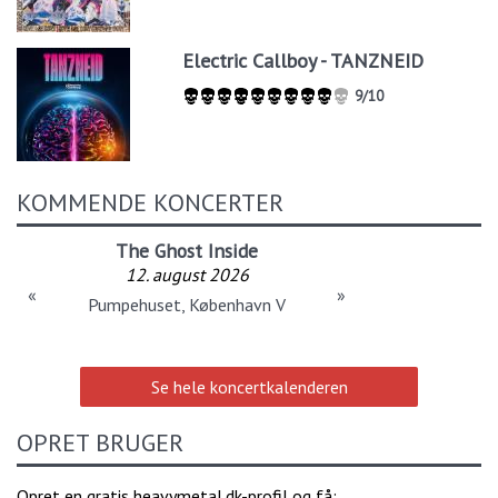
Electric Callboy - TANZNEID
9/10
KOMMENDE KONCERTER
The Ghost Inside
12. august 2026
«
»
Pumpehuset, København V
Se hele koncertkalenderen
OPRET BRUGER
Opret en gratis heavymetal.dk-profil og få: