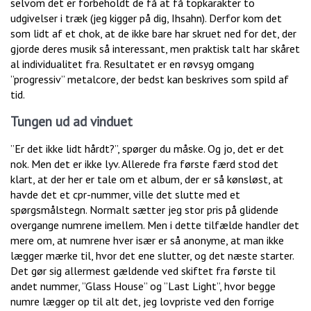
selvom det er forbeholdt de få at få topkarakter to
udgivelser i træk (jeg kigger på dig, Ihsahn). Derfor kom det
som lidt af et chok, at de ikke bare har skruet ned for det, der
gjorde deres musik så interessant, men praktisk talt har skåret
al individualitet fra. Resultatet er en røvsyg omgang
”progressiv” metalcore, der bedst kan beskrives som spild af
tid.
Tungen ud ad vinduet
”Er det ikke lidt hårdt?”, spørger du måske. Og jo, det er det
nok. Men det er ikke lyv. Allerede fra første færd stod det
klart, at der her er tale om et album, der er så kønsløst, at
havde det et cpr-nummer, ville det slutte med et
spørgsmålstegn. Normalt sætter jeg stor pris på glidende
overgange numrene imellem. Men i dette tilfælde handler det
mere om, at numrene hver især er så anonyme, at man ikke
lægger mærke til, hvor det ene slutter, og det næste starter.
Det gør sig allermest gældende ved skiftet fra første til
andet nummer, ”Glass House” og ”Last Light”, hvor begge
numre lægger op til alt det, jeg lovpriste ved den forrige