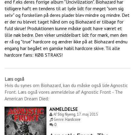
end f.eks deres forrige album "Uncivilization". Biohazard har
tidligere haft en tendens til at lyde lidt for meget "som sig
selv" og forskellen på deres plader blev mindre og mindre. Det
er der nu blevet taget hånd om og Biohazard er tilbage for
fuld skrue! Produktionen kunne måske godt have været et
lille nøk bedre. Den virker umiddelbart lidt for mørk, men den
er rå og "true" hardcore og ændrer ikke på at Biohazard endnu
engang har begået en ganske habil hardcore skive. Til alle
hardcore fans: KØB STRAKS!
Læs også
Hvis du synes om
Biohazard
, kan du måske også lide
Agnostic
Front
. Læs også vores anmeldelse af
Agnostic Front - The
American Dream Died
:
ANMELDELSE
Af
Stig Nyeng
,
17. maj 2015
Genre:
Hardcore
0