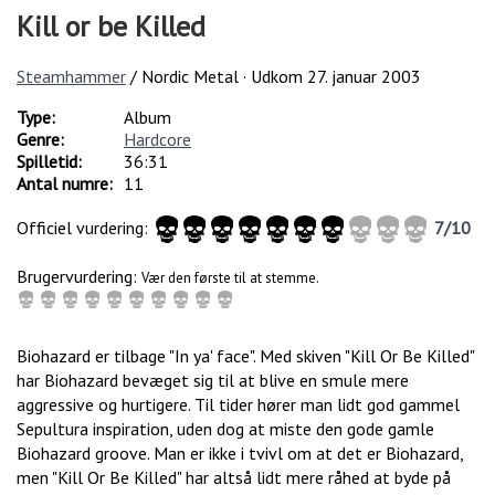
Kill or be Killed
Steamhammer
/ Nordic Metal · Udkom
27. januar 2003
Type:
Album
Genre:
Hardcore
Spilletid:
36:31
Antal numre:
11
Officiel vurdering:
7
/
10
Brugervurdering:
Vær den første til at stemme.
Biohazard er tilbage "In ya' face". Med skiven "Kill Or Be Killed"
har Biohazard bevæget sig til at blive en smule mere
aggressive og hurtigere. Til tider hører man lidt god gammel
Sepultura inspiration, uden dog at miste den gode gamle
Biohazard groove. Man er ikke i tvivl om at det er Biohazard,
men "Kill Or Be Killed" har altså lidt mere råhed at byde på