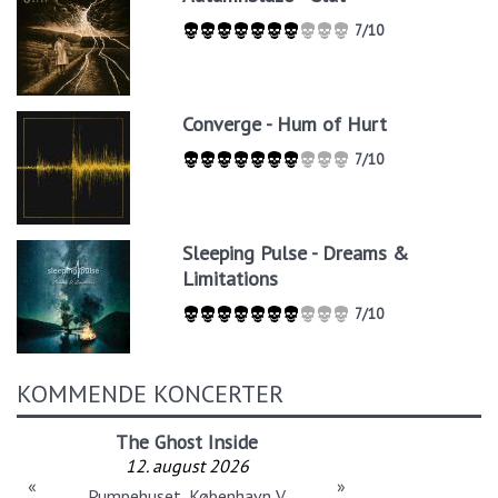
7/10
Converge - Hum of Hurt
7/10
Sleeping Pulse - Dreams &
Limitations
7/10
KOMMENDE KONCERTER
The Ghost Inside
12. august 2026
«
»
Pumpehuset, København V